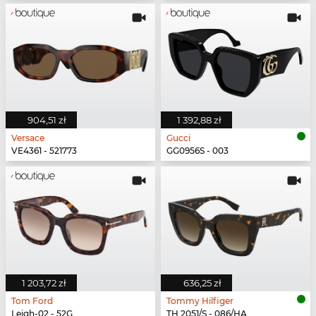
904,51 zł
1 392,88 zł
Versace
Gucci
VE4361 - 521773
GG0956S - 003
1 203,72 zł
636,25 zł
Tom Ford
Tommy Hilfiger
Leigh-02 - 52G
TH 2051/S - 086/HA