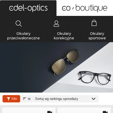
0
Okulary
Okulary
Okulary
przeciwsłoneczne
korekcyjne
sportowe
filtr
16