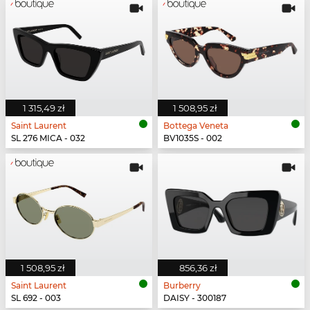
1 315,49 zł
1 508,95 zł
Saint Laurent
Bottega Veneta
SL 276 MICA - 032
BV1035S - 002
1 508,95 zł
856,36 zł
Saint Laurent
Burberry
SL 692 - 003
DAISY - 300187