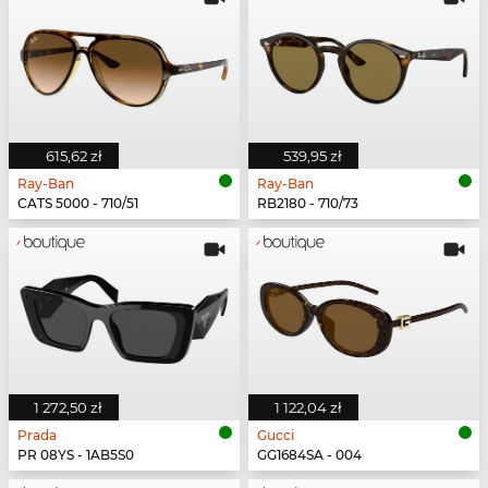
615,62 zł
539,95 zł
Ray-Ban
Ray-Ban
CATS 5000 - 710/51
RB2180 - 710/73
1 272,50 zł
1 122,04 zł
Prada
Gucci
PR 08YS - 1AB5S0
GG1684SA - 004