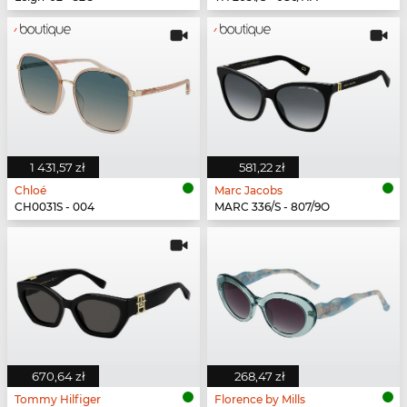
1 431,57 zł
581,22 zł
Chloé
Marc Jacobs
CH0031S - 004
MARC 336/S - 807/9O
670,64 zł
268,47 zł
Tommy Hilfiger
Florence by Mills