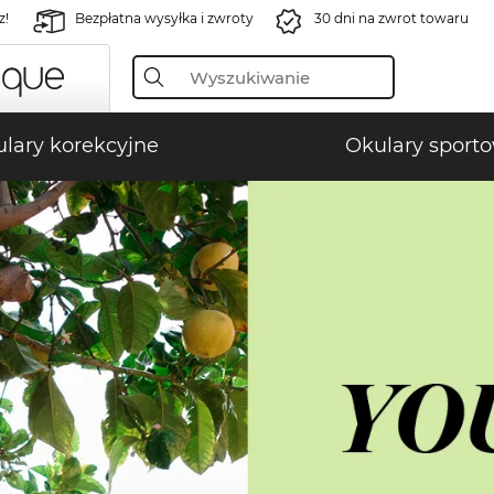
z!
Bezpłatna wysyłka i zwroty
30 dni na zwrot towaru
lary korekcyjne
Okulary sport