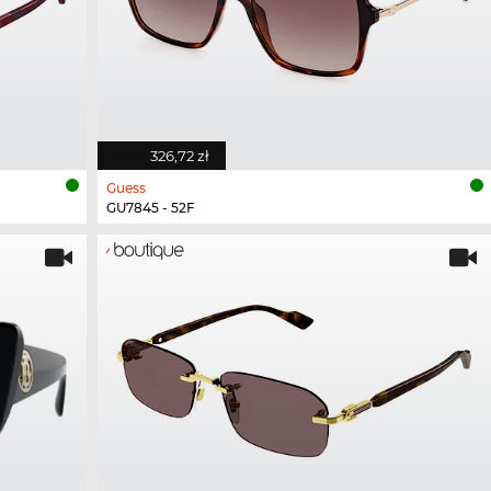
326,72 zł
Guess
GU7845 - 52F