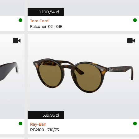
1 100,54 zł
Tom Ford
Falconer-02 - 01E
539,95 zł
Ray-Ban
RB2180 - 710/73