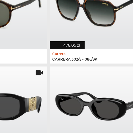
478,05 zł
Carrera
CARRERA 302/S - 086/9K