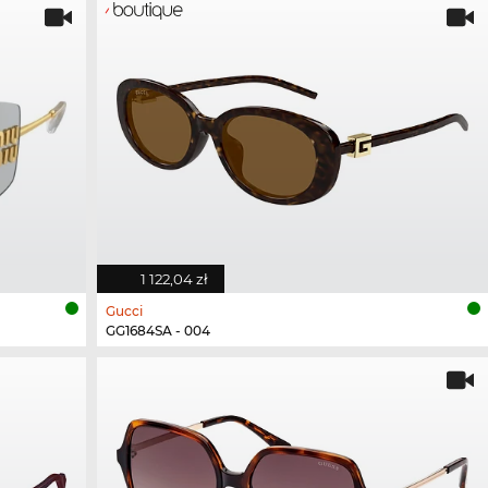
1 122,04 zł
Gucci
GG1684SA - 004