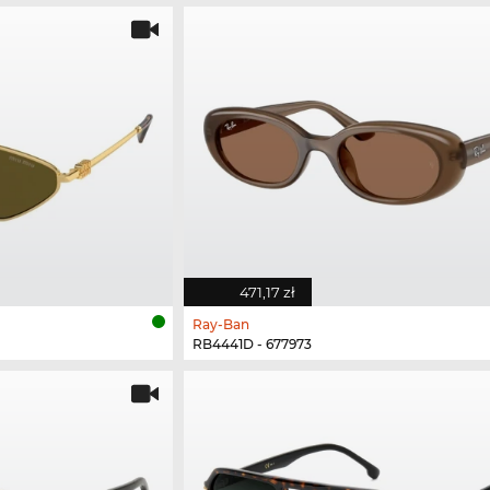
471,17 zł
Ray-Ban
RB4441D - 677973