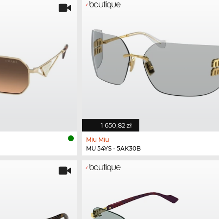
1 650,82 zł
Miu Miu
MU 54YS - 5AK30B