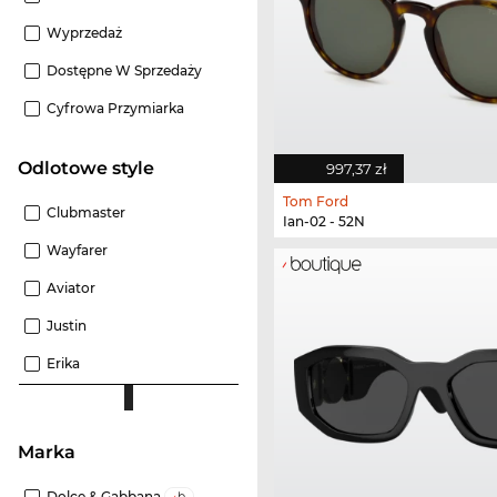
Wyprzedaż
Dostępne W Sprzedaży
Cyfrowa Przymiarka
odlotowe style
997,37 zł
Tom Ford
Clubmaster
Ian-02 - 52N
Wayfarer
Aviator
Justin
Erika
Marka
Dolce & Gabbana