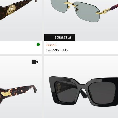
1 586,33 zł
Gucci
GG1221S - 003