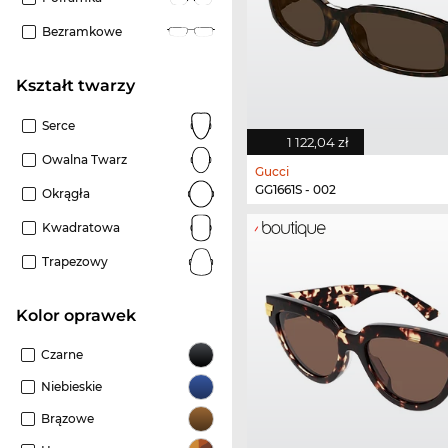
Bezramkowe
kształt twarzy
Serce
1 122,04 zł
Owalna Twarz
Gucci
GG1661S - 002
Okrągła
Kwadratowa
Trapezowy
kolor oprawek
Czarne
Niebieskie
Brązowe