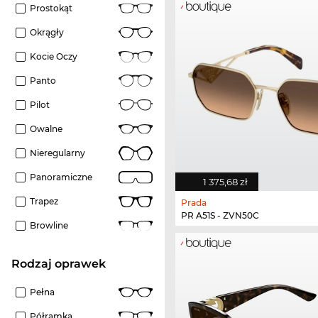
Prostokąt
Okrągły
Kocie Oczy
Panto
Pilot
Owalne
Nieregularny
Panoramiczne
1 375,68 zł
Trapez
Prada
PR A51S - ZVN50C
Browline
rodzaj oprawek
Pełna
Półramka