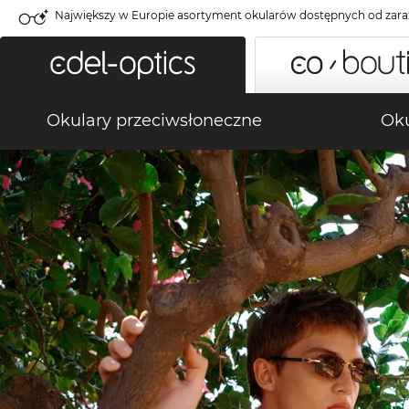
Największy w Europie asortyment okularów dostępnych od zara
Okulary przeciwsłoneczne
Oku