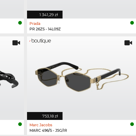
1 341,29 zł
Prada
PR 26ZS - 14L09Z
753,18 zł
Marc Jacobs
MARC 496/S - J5G/IR