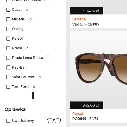
Gucci
904,51 zł
Versace
Miu Miu
VE4361 - GB1/87
Oakley
Persol
Prada
Prada Linea Rossa
Ray-Ban
Saint Laurent
Tom Ford
842,60 zł
oprawka
Persol
PO0649 - 24/51
Kwadratowy