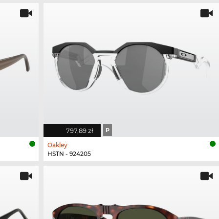
797,89 zł
P
Oakley
HSTN - 924205