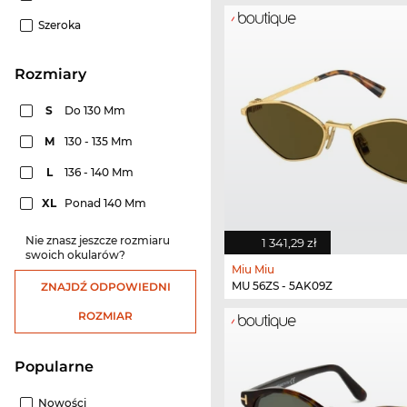
Szeroka
rozmiary
S
Do 130 Mm
M
130 - 135 Mm
L
136 - 140 Mm
XL
Ponad 140 Mm
Nie znasz jeszcze rozmiaru
1 341,29 zł
swoich okularów?
Miu Miu
MU 56ZS - 5AK09Z
ZNAJDŹ ODPOWIEDNI
ROZMIAR
Popularne
Nowości