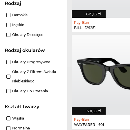
Rodzaj
615,62 zł
Damskie
Ray-Ban
Męskie
BILL - 129251
Okulary Dziecięce
Rodzaj okularów
Okulary Progresywne
Okulary Z Filtrem Swiatla
Niebieskiego
Okulary Do Czytania
Kształt twarzy
581,22 zł
Wąska
Ray-Ban
WAYFARER - 901
Normalna