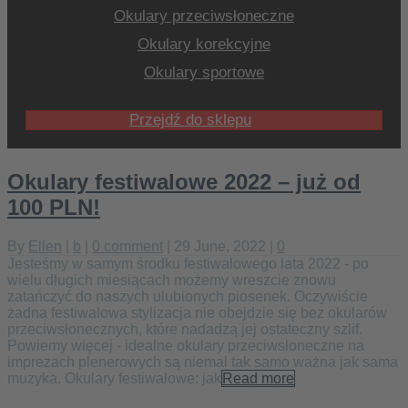
Okulary przeciwsłoneczne
Okulary korekcyjne
Okulary sportowe
Przejdź do sklepu
Okulary festiwalowe 2022 – już od
100 PLN!
By
Ellen
|
b
|
0 comment
| 29 June, 2022 |
0
Jesteśmy w samym środku festiwalowego lata 2022 - po
wielu długich miesiącach możemy wreszcie znowu
zatańczyć do naszych ulubionych piosenek. Oczywiście
żadna festiwalowa stylizacja nie obejdzie się bez okularów
przeciwsłonecznych, które nadadzą jej ostateczny szlif.
Powiemy więcej - idealne okulary przeciwsłoneczne na
imprezach plenerowych są niemal tak samo ważna jak sama
muzyka. Okulary festiwalowe: jak
Read more