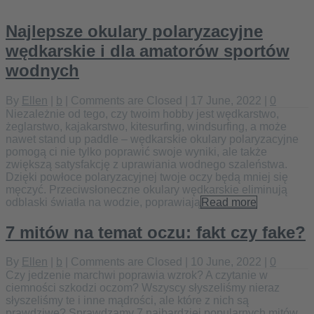
Najlepsze okulary polaryzacyjne
wędkarskie i dla amatorów sportów
wodnych
By
Ellen
|
b
|
Comments are Closed
| 17 June, 2022 |
0
Niezależnie od tego, czy twoim hobby jest wędkarstwo,
żeglarstwo, kajakarstwo, kitesurfing, windsurfing, a może
nawet stand up paddle – wędkarskie okulary polaryzacyjne
pomogą ci nie tylko poprawić swoje wyniki, ale także
zwiększą satysfakcję z uprawiania wodnego szaleństwa.
Dzięki powłoce polaryzacyjnej twoje oczy będą mniej się
męczyć. Przeciwsłoneczne okulary wędkarskie eliminują
odblaski światła na wodzie, poprawiają
Read more
7 mitów na temat oczu: fakt czy fake?
By
Ellen
|
b
|
Comments are Closed
| 10 June, 2022 |
0
Czy jedzenie marchwi poprawia wzrok? A czytanie w
ciemności szkodzi oczom? Wszyscy słyszeliśmy nieraz
słyszeliśmy te i inne mądrości, ale które z nich są
prawdziwe? Sprawdzamy 7 najbardziej popularnych mitów