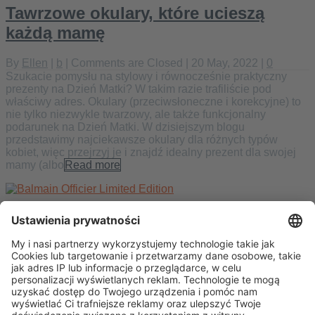
Tawrzowe okulary, które ucieszą
każdą mamę
By
Ellen
|
b
|
Comments are Closed
| 20 May, 2022 |
0
Szukacie pomysłu na stylowy i równocześnie praktyczny
prezenty na Dzień Matki? W takim razie trafiliście pod
właściwy adres. Okulary (przeciwsłoneczne i korekcyjne) to
nie tylko niezwykle twarzowy, ale także funkcjonalny
podarunek na Dzień Matki. W dzisiejszym blogu
przedstawimy najciekawsze okulary dla różnych typów
kobiet, więc przejrzyj je i znajdź idealny prezent dla swojej
mamy (albo
Read more
Złota gorączka: Balmain Officier real
plated Gold Limited Edition
By
Ellen
|
b
|
Comments are Closed
| 13 May, 2022 |
0
Niewiele jest na świecie surowców, które emanują takim
blaskiem i ponadczasową urodą jak prawdziwe złoto. Nie
bez powodu paryski dom mody Balmain sięgnął po nie do