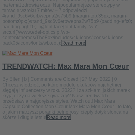
na temat zdrowia oczu. Najpopularniejsze stereotypy w
temacie wzroku 7 mitów – 7 odpowiedzi
#rand_9sc6v6erbwepna2w75b9 {margin-top:35px; margin-
bottom:0px; }#rand_9sc6v6erbwepna2w75b9 {padding-left:0;
padding-right:0; } @font-face{font-family: 'wb';
src:url('//www.edel-optics.pl/wp-
content/themes/TheFox/includes/4k-icons/icons/4k-icons-
pack05/icons/fonts/wb.eot');
Read more
TRENDWATCH: Max Mara Mon Cœur
By
Ellen
|
b
|
Comments are Closed
| 27 May, 2022 |
0
Chcesz wiedzieć, po które modele okularów najchętniej
sięgają influencerzy w roku 2022? I za szkłami jakich marek
kryją oczy największe gwiazdy? Nasz trendwatch
przedstawia najgorętsze styles. Watch out! Max Mara
Capsule Collection Mon Cœur Max Mara Mon Cœur - to lato,
o jakim marzysz: poranki pełne rosy, ciepły dotyk słońca na
skórze i długie letnie
Read more