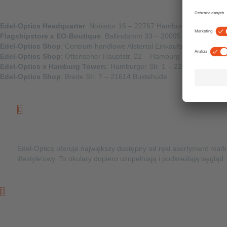
Gdzie
Edel-Optics Headquarter
: Nobistor 16 – 22767 Hamburg
Flagshipstore x EO-Boutique
: Ballindamm 33 – 20095 Hamburg
Edel-Optics Shop
: Centrum handlowe Alstertal Einkaufszentrum – H
Edel-Optics Shop
: Ottensener Hauptstr. 22 – Hamburg
Edel-Optics x Hamburg Tower
s: Hamburger Str. 1 – 22083 Hamburg
Edel-Optics Shop
: Breite Str. 7 – 21614 Buxtehude
Co
Edel-Optics oferuje największy dostępny od ręki asortyment mar
lifestyle‘owy. To okulary dopiero uzupełniają i podkreślają wygląd.
Kto