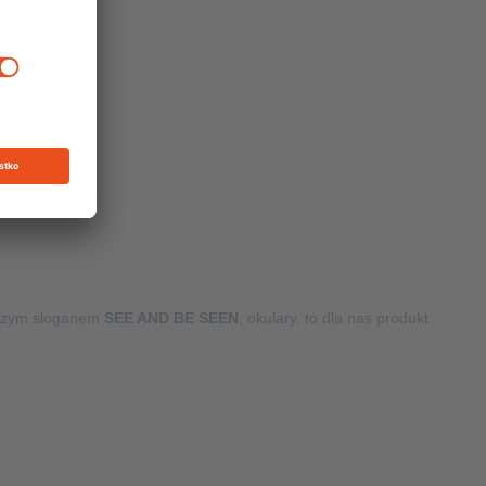
naszym sloganem
SEE AND BE SEEN
, okulary, to dla nas produkt