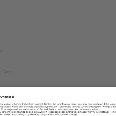
urgu
g Center
ym butikiem EO