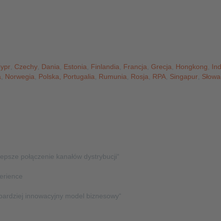
ypr
,
Czechy
,
Dania
,
Estonia
,
Finlandia
,
Francja
,
Grecja
,
Hongkong
,
Ind
a
,
Norwegia
,
Polska,
Portugalia
,
Rumunia
,
Rosja
,
RPA
,
Singapur
,
Słowa
lepsze połączenie kanałów dystrybucji“
erience
jbardziej innowacyjny model biznesowy“