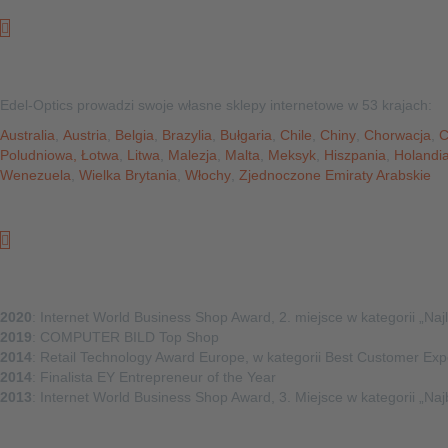
Na całym świecie
Edel-Optics prowadzi swoje własne sklepy internetowe w 53 krajach:
Australia
,
Austria
,
Belgia
,
Brazylia
,
Bułgaria
,
Chile
,
Chiny
,
Chorwacja
,
C
Poludniowa
,
Łotwa
,
Litwa
,
Malezja
,
Malta
,
Meksyk
,
Hiszpania
,
Holandi
Wenezuela
,
Wielka Brytania
,
Włochy
,
Zjednoczone Emiraty Arabskie
Winner of
2020
: Internet World Business Shop Award, 2. miejsce w kategorii „Naj
2019
: COMPUTER BILD Top Shop
2014
: Retail Technology Award Europe, w kategorii Best Customer Exp
2014
: Finalista EY Entrepreneur of the Year
2013
: Internet World Business Shop Award, 3. Miejsce w kategorii „Na