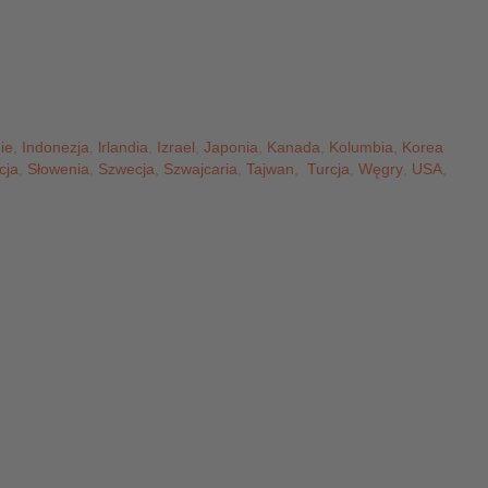
ie
,
Indonezja
,
lrlandia
,
Izrael
,
Japonia
,
Kanada
,
Kolumbia
,
Korea
cja
,
Słowenia
,
Szwecja
,
Szwajcaria
,
Tajwan
,
Turcja
,
Węgry
,
USA
,