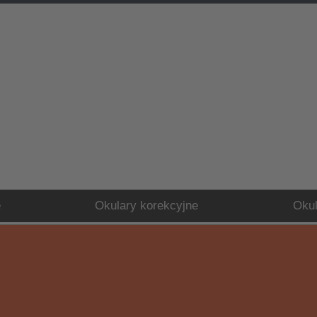
e
Okulary korekcyjne
Okul