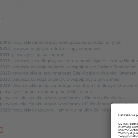
Kiedy
2009
: nowy sklep internetowy edel-optics.de wchodzi na rynek
2010
: pierwsze międzynarodowe sklepy internetowe
2011
: pierwszy sklep stacjonarny
2013
: pierwszy sklep flagowy w centrum handlowym Alstertal w Hamb
2016
: pierwsza kolekcja okularów w współpracy z Jérôme Boatengiem
2017
: otwarcie sklepu stacjonarnego Edel-Optics w dzielnicy Ottensen
2018
: pierwsza kolekcja okularów w współpracy z Sylvią Meis
2019
: otwarcie sklepu stacjonarnego w centrum handlowym Mundsbur
pierwszy sklep poza Hamburgiem w Buxtehude
pierwsza kolekcja okularów w współpracy z Dieterem Bohlenem
pierwsza kolekcja okularów w współpracy z Guido Maria Kretschmer
2020
: nowy sklep flagowy w Hamburgu na ulicy Ballindamm z przyległ