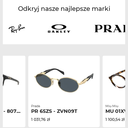
Odkryj nasze najlepsze marki
Prada
Miu Miu
 807607
PR 65ZS - ZVN09T
MU 01XV
1 031,76 zł
1 100,54 zł