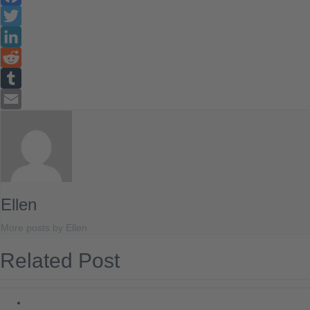
Facebook
Twitter
LinkedIn
Reddit
Tumblr
Email
Ellen
More posts by Ellen
Related Post