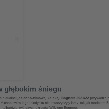
w głębokim śniegu
ia aktualnej
jesienno-zimowej kolekcji Bognera 2021/22
przywodzą na
ichaelowi w jego teledysku nie towarzyszyły lamy, tak jak modelom Bo
 najbardziej twórczych okresów Willy’ego Bognera.