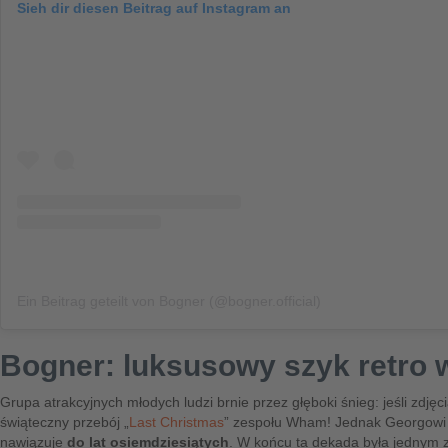
Sieh dir diesen Beitrag auf Instagram an
Ein Beitrag geteilt von Bogner (@bogner.official)
Bogner: luksusowy szyk retro 
Grupa atrakcyjnych młodych ludzi brnie przez głęboki śnieg: jeśli zdjęc
świąteczny przebój „
Last Christmas
” zespołu Wham! Jednak Georgowi M
nawiązuje
do lat osiemdziesiątych
. W końcu ta dekada była jednym z