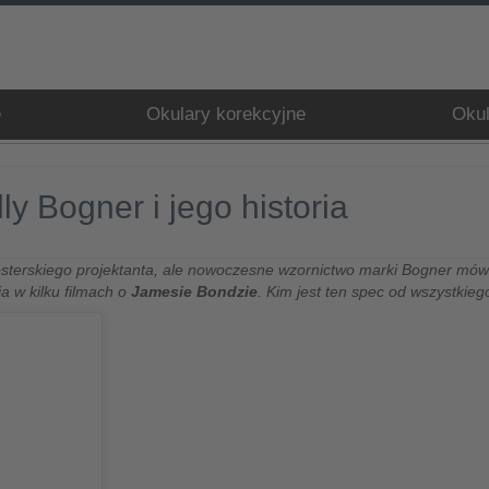
e
Okulary korekcyjne
Okul
ly Bogner i jego historia
ipsterskiego projektanta, ale nowoczesne wzornictwo marki Bogner mów
ia w kilku filmach o
Jamesie Bondzie
. Kim jest ten spec od wszystkie