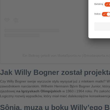
Ein Beitrag geteilt von ModaSporta.ru (@modasporta.ru
Jak Willy Bogner został proje
Czy Willy Bogner swoje wyczucie stylu wysysał już z mlekiem matki? W 
zawodnikiem narciarskim. Wilhelm Hermann Björn Bogner Junior, który 
zjazdowej
na Igrzyskach Olimpijskich
w 1960 i 1964 roku. Po zakońc
Logiczny rozwój wypadków, który miał mieć dalekosiężne konsekwencje
Sônia, muza u boku Willy’ego 