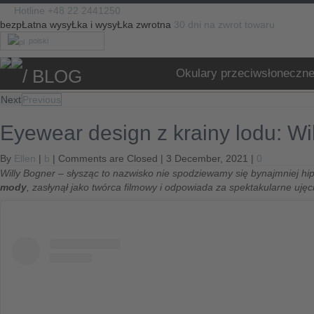
Hotline +48 22 2441250
bezpŁatna wysyŁka i wysyŁka zwrotna
30 dni na zwrot towaru
polski
/ BLOG
Okulary przeciwsłoneczn
Next
Previous
Eyewear design z krainy lodu: Wil
By
Ellen
|
b
|
Comments are Closed
| 3 December, 2021 |
0
Willy Bogner – słysząc to nazwisko nie spodziewamy się bynajmniej h
mody
, zasłynął jako twórca filmowy i odpowiada za spektakularne ujęc