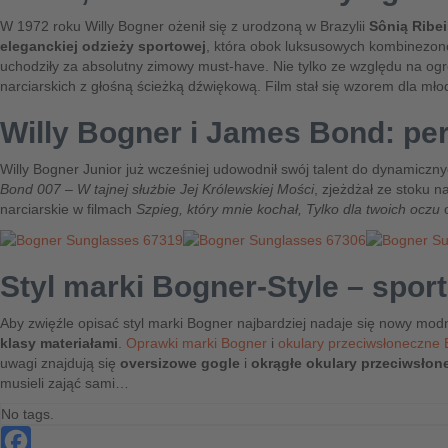
W 1972 roku Willy Bogner ożenił się z urodzoną w Brazylii
Sônią Ribei
eleganckiej odzieży sportowej
, która obok luksusowych kombinezon
uchodziły za absolutny zimowy must-have. Nie tylko ze względu na o
narciarskich z głośną ścieżką dźwiękową. Film stał się wzorem dla młod
Willy Bogner i James Bond: pe
Willy Bogner Junior już wcześniej udowodnił swój talent do dynamiczny
Bond 007 – W tajnej służbie Jej Królewskiej Mości
, zjeżdżał ze stoku 
narciarskie w filmach
Szpieg, który mnie kochał,
Tylko dla twoich oczu
Styl marki Bogner-Style – spor
Aby zwięźle opisać styl marki Bogner najbardziej nadaje się nowy mod
klasy materiałami
.
Oprawki marki Bogner
i
okulary przeciwsłoneczne
uwagi znajdują się
oversizowe gogle
i
okrągłe okulary przeciwsłon
musieli zająć sami…
No tags.