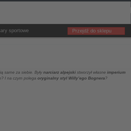
ary sportowe
Przejdź do sklepu
ią same za siebie. Były
narciarz alpejski
stworzył własne
imperium
go? I na czym polega
oryginalny styl Willy’ego Bognera
?