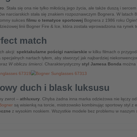
ro
. Stała się ona nie tylko miłością jego życia, ale także duszą i serc
ów narciarskich stała się znakiem rozpoznawczym Bognera. W latach 
gromny sukces
filmu o tematyce sportowej
Bognera z 1986 roku
Ogień
zieżowej linii Bogner Fire & Ice, która została wprowadzona na rynek tr
rfect match
ch akcji:
spektakularne pościgi narciarskie
w kilku filmach o przygo
na specjalnych nartach tyłem, aby stworzyć jak najbardziej niekonwencj
oraz
W obliczu śmierci
. Charakterystyczny
styl Jamesa Bonda
można o
towy duch i blask luksusu
ny zwrot –
athluxury
. Chyba żadna inna marka odzieżowa nie łączy od
 Bogner
są wisienką na torcie, mistrzowsko kombinując sportowy styl
eczne
z wysokim noskiem. Wszystkie modele bez problemu w naszym sk