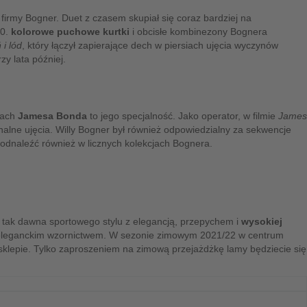
em firmy Bogner. Duet z czasem skupiał się coraz bardziej na
80.
kolorowe puchowe kurtki
i obcisłe kombinezony Bognera
 i lód
, który łączył zapierające dech w piersiach ujęcia wyczynów
zy lata później.
dach
Jamesa Bonda
to jego specjalność. Jako operator, w filmie
James
onalne ujęcia. Willy Bogner był również odpowiedzialny za sekwencje
dnaleźć również w licznych kolekcjach Bognera.
 tak dawna sportowego stylu z elegancją, przepychem i
wysokiej
 z eleganckim wzornictwem. W sezonie zimowym 2021/22 w centrum
lepie. Tylko zaproszeniem na zimową przejażdżkę lamy będziecie się