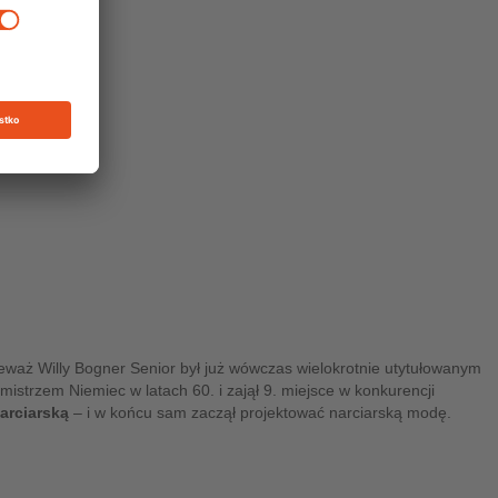
ieważ Willy Bogner Senior był już wówczas wielokrotnie utytułowanym
istrzem Niemiec w latach 60. i zajął 9. miejsce w konkurencji
arciarską
– i w końcu sam zaczął projektować narciarską modę.