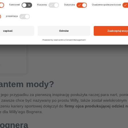
)
ktantem mody?
jego przypadku za pierwszą inspirację posłużyła raczej para nart, pon
zawsze chce być nazywany po prostu Willy, także został wielokrotnym m
zeniu kariery sportowej dołączył do
firmy ojca produkującej odzież n
 dla Willy’ego Bognera.
Bognera