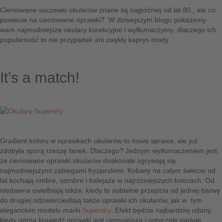
Cieniowane soczewki okularów znane są najpóźniej od lat 80., ale co
powiecie na cieniowane oprawki? W dzisiejszym blogu pokażemy
wam najmodniejsze okulary korekcyjne i wytłumaczymy, dlaczego ich
popularność to nie przypadek ani zwykły kaprys mody.
It’s a match!
Gradient koloru w oprawkach okularów to nowa sprawa, ale już
zdobyła sporą rzeszę fanek. Dlaczego? Jednym wytłumaczeniem jest,
że cieniowane oprawki okularów doskonale zgrywają się
najmodniejszymi zabiegami fryzjerskimi. Kobiety na całym świecie od
lat kochają ombre, sombre i balejaże w najróżniejszych kolorach. Od
niedawna uwielbiają także, kiedy te subtelne przejścia od jednej barwy
do drugiej odzwierciedlają także oprawki ich okularów, jak w tym
eleganckim modelu marki
Superdry
. Efekt będzie najbardziej udany,
kiedy górna krawędź oprawki jest ciemniejsza i optycznie nadaje