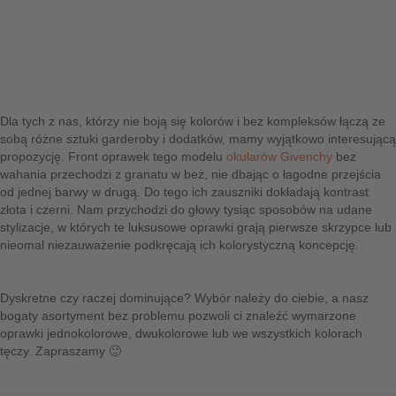
Dla tych z nas, którzy nie boją się kolorów i bez kompleksów łączą ze
sobą różne sztuki garderoby i dodatków, mamy wyjątkowo interesującą
propozycję. Front oprawek tego modelu
okularów Givenchy
bez
wahania przechodzi z granatu w beż, nie dbając o łagodne przejścia
od jednej barwy w drugą. Do tego ich zauszniki dokładają kontrast
złota i czerni. Nam przychodzi do głowy tysiąc sposobów na udane
stylizacje, w których te luksusowe oprawki grają pierwsze skrzypce lub
nieomal niezauważenie podkręcają ich kolorystyczną koncepcję.
Dyskretne czy raczej dominujące? Wybór należy do ciebie, a nasz
bogaty asortyment bez problemu pozwoli ci znaleźć wymarzone
oprawki jednokolorowe, dwukolorowe lub we wszystkich kolorach
tęczy. Zapraszamy 🙂