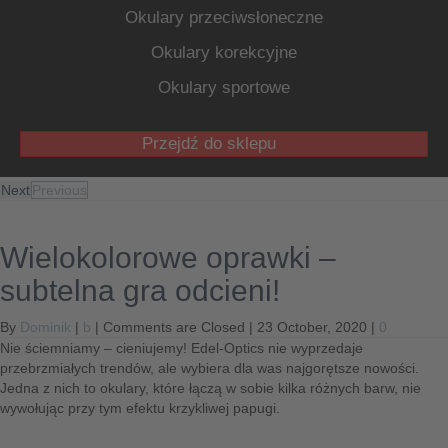
Okulary przeciwsłoneczne
Okulary korekcyjne
Okulary sportowe
Przejdź do sklepu
Next
Previous
Wielokolorowe oprawki –
subtelna gra odcieni!
By
Dominik
|
b
|
Comments are Closed
| 23 October, 2020 |
0
Nie ściemniamy – cieniujemy! Edel-Optics nie wyprzedaje
przebrzmiałych trendów, ale wybiera dla was najgorętsze nowości.
Jedna z nich to okulary, które łączą w sobie kilka różnych barw, nie
wywołując przy tym efektu krzykliwej papugi.