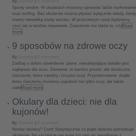
By
Dominik
|
0 comment
Sporty wodne: W okularach możemy uprawiać także nurkowanie
oraz surfing. Bez okularów można pływać wyłącznie wtedy, kiedy
mamy niewielką wadę wzroku. W przeciwnym razie będziemy
czuć się w wodzie niepewnie. Znaczenie ma także to, czy
Read
more
9 sposobów na zdrowe oczy
By
Dominik
|
0 comment
Zadbaj o dobre oświetlenie: jasne, nieoślepiające światło jest
najlepsze dla oczu. Ziewanie: to bardzo proste, ale skuteczne
ćwiczenie, które nawilży i oczyści oczy. Przyciemnianie: dzięki
temu ćwiczeniu możemy uspokoić nie tylko oczy, ale także
ciało
Read more
Okulary dla dzieci: nie dla
kujonów!
By
Dominik
|
0 comment
Nosisz okulary? Cool! Statystycznie co piąte dziecko potrzebuje
okularów. Na szczęście nie mają już one nic wspólnego z