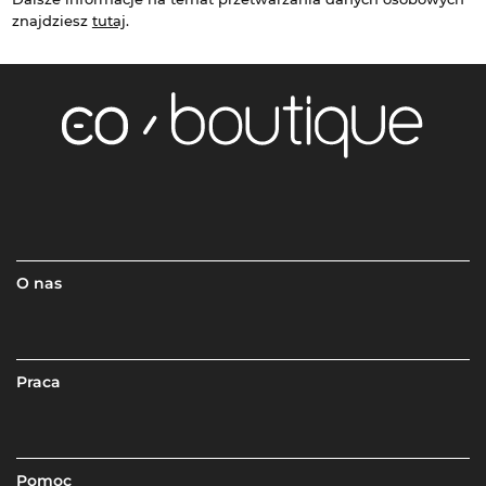
znajdziesz
tutaj
.
O nas
Praca
Pomoc