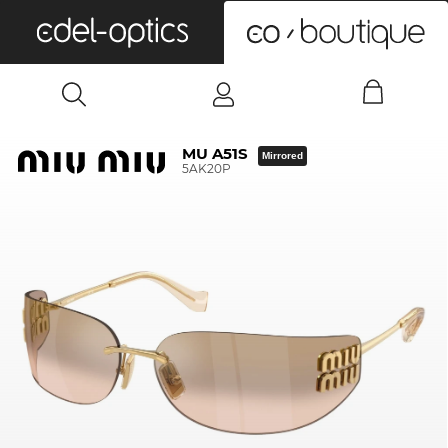
0
MU A51S
Mirrored
5AK20P