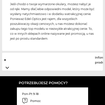
Jeśli chodzi o twoje wymarzone okulary, możesz nabyć je
od ręki. Mamy dlaCiebie odpowiedni model, który może być
wysłany natychmiastowo i w dodatku watrakcyjnej cenie.
Ponieważ Edel-Optics jest rajem, dla wszystkich
poszukiwaczy okazji cenowych, u nas możesz dokonać
zakupu tego top modelu w niezwykle atrakcyjnej cenie. To,
co w innych sklepach online nazywane jest promocją, u nas
jest po prostu standardem.
Infor
produ
POTRZEBUJESZ POMOCY?
Pon-Pt 9-18
Pomoc