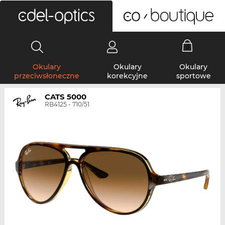
0
Okulary
Okulary
Okulary
przeciwsłoneczne
korekcyjne
sportowe
CATS 5000
RB4125 - 710/51