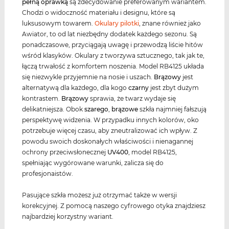
pełną oprawką
są zdecydowanie preferowanym wariantem.
Chodzi o widoczność materiału i designu, które są
luksusowym towarem.
Okulary pilotki
, znane również jako
Awiator, to od lat niezbędny dodatek każdego sezonu. Są
ponadczasowe, przyciągają uwagę i przewodzą liście hitów
wśród klasyków. Okulary z tworzywa sztucznego, tak jak te,
łączą trwałość z komfortem noszenia. Model RB4125 układa
się niezwykle przyjemnie na nosie i uszach.
Brązowy
jest
alternatywą dla każdego, dla kogo
czarny
jest zbyt dużym
kontrastem.
Brązowy
sprawia, że twarz wydaje się
delikatniejsza. Obok
szarego
,
brązowe
szkła najmniej fałszują
perspektywę widzenia. W przypadku innych kolorów, oko
potrzebuje więcej czasu, aby zneutralizować ich wpływ. Z
powodu swoich doskonałych właściwości i nienagannej
ochrony przeciwsłonecznej
UV400
, model RB4125,
spełniając wygórowane warunki, zalicza się do
profesjonaistów.
Pasujące szkła możesz już otrzymać także w wersji
korekcyjnej. Z pomocą naszego cyfrowego otyka znajdziesz
najbardziej korzystny wariant.