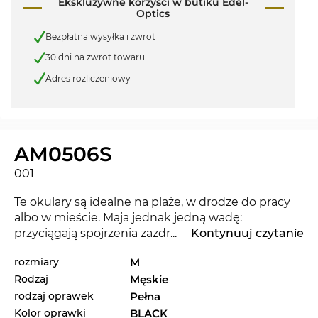
Ekskluzywne korzyści w butiku Edel-
Optics
Bezpłatna wysyłka i zwrot
30 dni na zwrot towaru
Adres rozliczeniowy
AM0506S
001
Te okulary są idealne na plaże, w drodze do pracy
albo w mieście. Maja jednak jedną wadę:
przyciągają spojrzenia zazdrośników. Okulary
...
Kontynuuj czytanie
AM0506S są w roku 2025 zupełną nowością na
rozmiary
M
rynku i sprawią, że będziesz na czasie.
Rodzaj
Męskie
Oprawka jest specjalnie zaprojektowana dla
rodzaj oprawek
Pełna
mężczyzn
. Styl Newscool Coll łączy się tutaj z
Kolor oprawki
BLACK