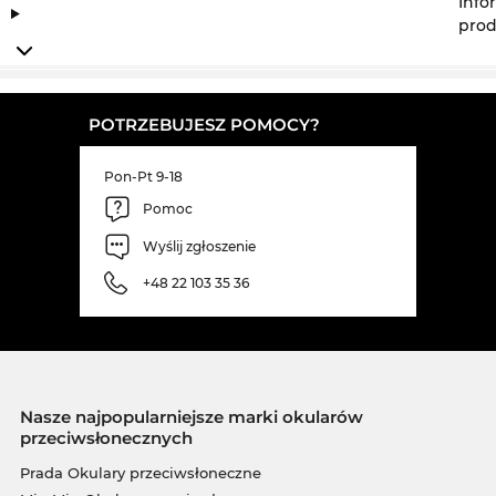
Info
prod
POTRZEBUJESZ POMOCY?
Pon-Pt 9-18
Pomoc
Wyślij zgłoszenie
+48 22 103 35 36
Nasze najpopularniejsze marki okularów
przeciwsłonecznych
Prada Okulary przeciwsłoneczne