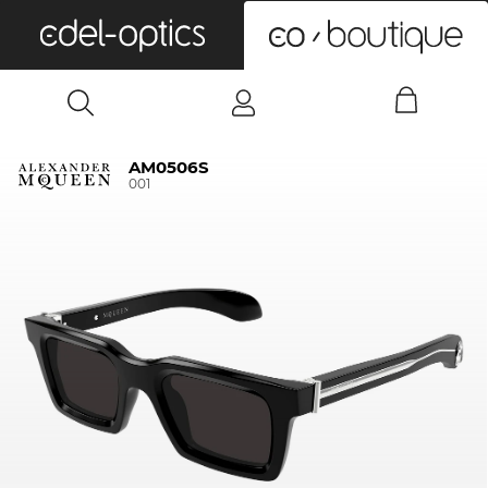
0
AM0506S
001