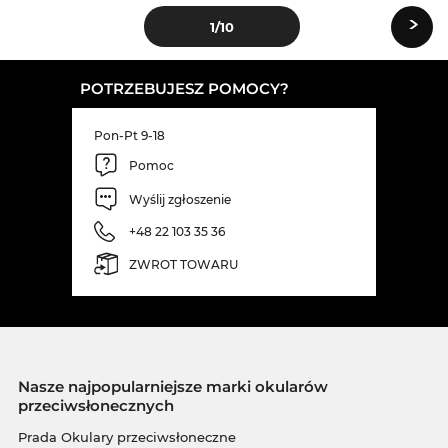
›
1
/10
POTRZEBUJESZ POMOCY?
Pon-Pt 9-18
Pomoc
Wyślij zgłoszenie
+48 22 103 35 36
ZWROT TOWARU
Nasze najpopularniejsze marki okularów
przeciwsłonecznych
Prada Okulary przeciwsłoneczne