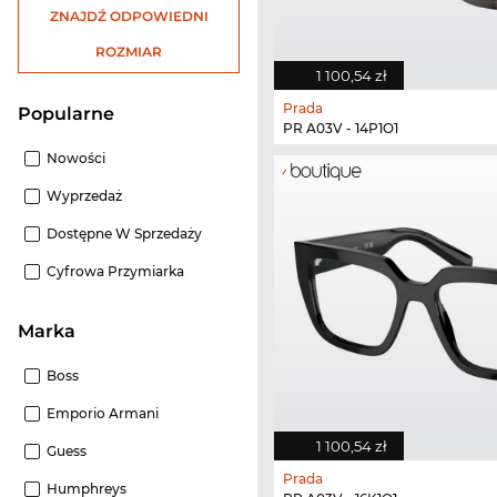
ZNAJDŹ ODPOWIEDNI
ROZMIAR
1 100,54 zł
Prada
Popularne
PR A03V - 14P1O1
Nowości
Wyprzedaż
Dostępne W Sprzedaży
Cyfrowa Przymiarka
Marka
Boss
Emporio Armani
1 100,54 zł
Guess
Prada
Humphreys