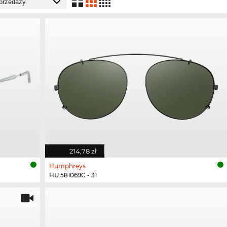
214,78 zł
Humphreys
HU 581069C - 31