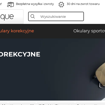
z!
Bezpłatna wysyłka i zwroty
30 dni na zwrot towaru
lary korekcyjne
Okulary sport
OREKCYJNE