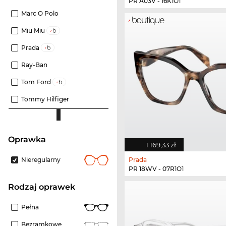
PR A03V - 16K1O1
Marc O Polo
Miu Miu
Prada
Ray-Ban
Tom Ford
Tommy Hilfiger
oprawka
1 169,33 zł
Prada
Nieregularny
PR 18WV - 07R1O1
rodzaj oprawek
Pełna
Bezramkowe