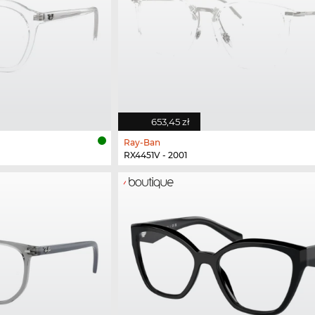
653,45 zł
Ray-Ban
RX4451V - 2001