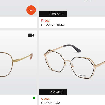
1 169,33 zł
Prada
PR 20ZV - 16K1O1
533,08 zł
Guess
GU2792 - 032