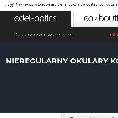
Największy w Europie asortyment okularów dostępnych od zara
Okulary przeciwsłoneczne
Oku
NIEREGULARNY OKULARY K