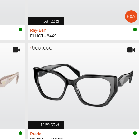
581,22 zł
Ray-Ban
ELLIOT - 8449
1 169,33 zł
Prada