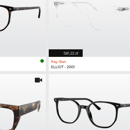
581,22 zł
Ray-Ban
ELLIOT - 2001