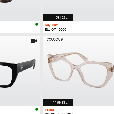
581,22 zł
Ray-Ban
ELLIOT - 2000
1 169,33 zł
Prada