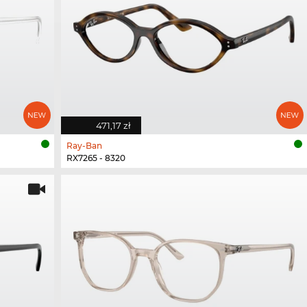
471,17 zł
Ray-Ban
RX7265 - 8320