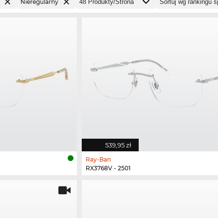
Nieregularny
539,95 zł
Ray-Ban
RX3768V - 2501