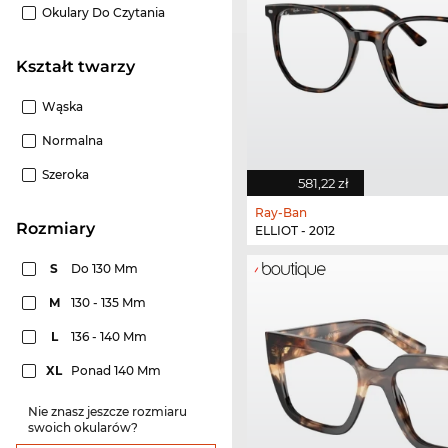
Okulary Do Czytania
Kształt twarzy
Wąska
Normalna
Szeroka
581,22 zł
Ray-Ban
rozmiary
ELLIOT - 2012
S
Do 130 Mm
M
130 - 135 Mm
L
136 - 140 Mm
XL
Ponad 140 Mm
Nie znasz jeszcze rozmiaru
swoich okularów?