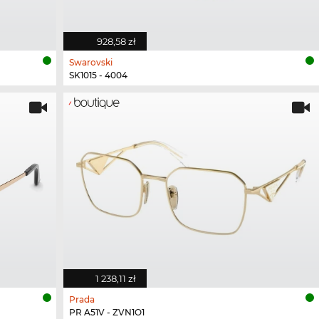
928,58 zł
Swarovski
SK1015 - 4004
1 238,11 zł
Prada
PR A51V - ZVN1O1