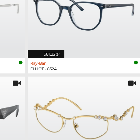
581,22 zł
Ray-Ban
ELLIOT - 8324