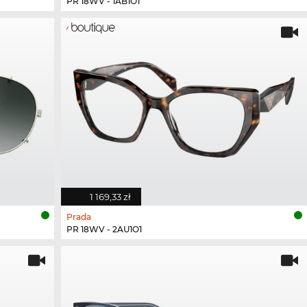
PR 18WV - 1AB1O1
1 169,33 zł
Prada
PR 18WV - 2AU1O1