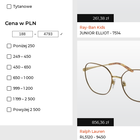
Tytanowe
261,38 zł
cena w PLN
Ray-Ban Kids
JUNIOR ELLIOT - 7514
–
✓
Poniżej 250
249 – 450
450 – 650
650 – 1 000
999 – 1 200
1 199 – 2 500
Powyżej 2 500
856,36 zł
Ralph Lauren
RL5120 - 9450