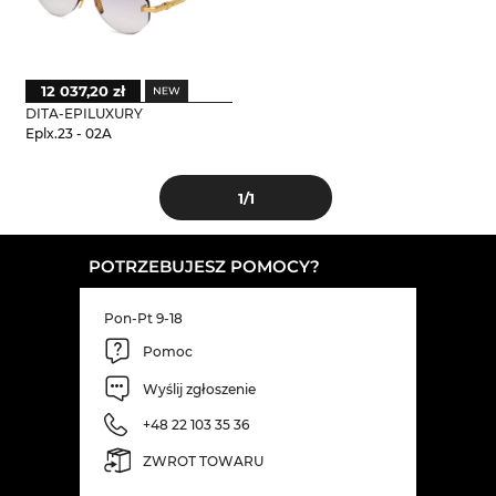
12 037,20 zł
DITA-EPILUXURY
Eplx.23 - 02A
1
/1
POTRZEBUJESZ POMOCY?
Pon-Pt 9-18
Pomoc
Wyślij zgłoszenie
+48 22 103 35 36
ZWROT TOWARU