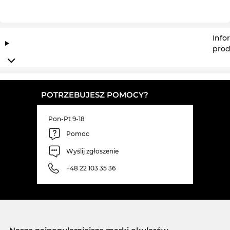
Info
prod
POTRZEBUJESZ POMOCY?
Pon-Pt 9-18
Pomoc
Wyślij zgłoszenie
+48 22 103 35 36