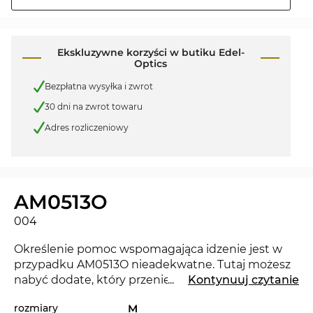
Ekskluzywne korzyści w butiku Edel-
Optics
Bezpłatna wysyłka i zwrot
30 dni na zwrot towaru
Adres rozliczeniowy
AM0513O
004
Określenie pomoc wspomagająca idzenie jest w
przypadku AM0513O nieadekwatne. Tutaj możesz
nabyć dodate, który przeniesie Twój wygląd do
...
Kontynuuj czytanie
następnego poziomu i pokaże, że znasz ię na
rozmiary
M
modzie. Okulary AM0513O są w roku 2025 zupełną