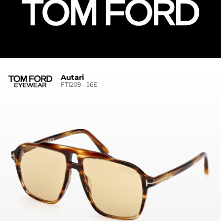
Autari
FT1209 - 56E