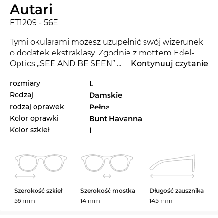
Autari
FT1209 - 56E
Tymi okularami możesz uzupełnić swój wizerunek
o dodatek ekstraklasy. Zgodnie z mottem Edel-
Optics „SEE AND BE SEEN” będziesz błyszczeć jak
...
Kontynuuj czytanie
gwiazda zrobisz wrażenie w każdym towarzystwie.
rozmiary
L
Z nowymi okularami
Tom Ford
możesz pokazać, ze
Rodzaj
Damskie
jesteś trendy. Ta renomowana marka ustala
kryteria w bieącym sezonie 2025.
rodzaj oprawek
Pełna
Kolor oprawki
Bunt Havanna
Kanciaste i mocne, jeśli chodzi o materiał i
Kolor szkieł
I
wykonanie: Te okulary dla
mężczyzny
reprezentują
sobą stylow design i pewność siebie.Z powodu
swoich doskonałych właściwości i nienagannej
ochrony przeciwsłonecznej
UV400
, model FT1209,
spełniając wygórowane warunki, zalicza się do
Szerokość szkieł
Szerokość mostka
Długość zausznika
profesjonaistów.
56 mm
14 mm
145 mm
Jeśli chodzi o twoje wymarzone okulary, możesz