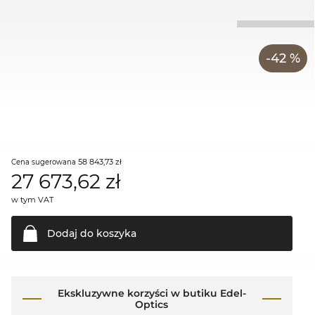
-42 %
58 843,73 zł
Cena sugerowana
27 673,62
zł
w tym VAT
Dodaj do
koszyka
Ekskluzywne korzyści w butiku Edel-
Optics