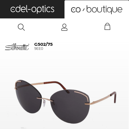
0
G502/75
9EE0