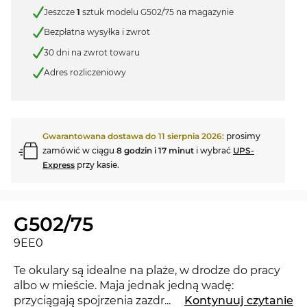
Jeszcze
1
sztuk modelu G502/75 na magazynie
Bezpłatna wysyłka i zwrot
30 dni na zwrot towaru
Adres rozliczeniowy
Gwarantowana dostawa do
11 sierpnia 2026
:
prosimy
zamówić w ciągu
8 godzin i 17 minut
i wybrać
UPS-
Express
przy kasie.
G502/75
9EE0
Te okulary są idealne na plaże, w drodze do pracy
albo w mieście. Maja jednak jedną wadę:
przyciągają spojrzenia zazdrośników. Z nowymi
...
Kontynuuj czytanie