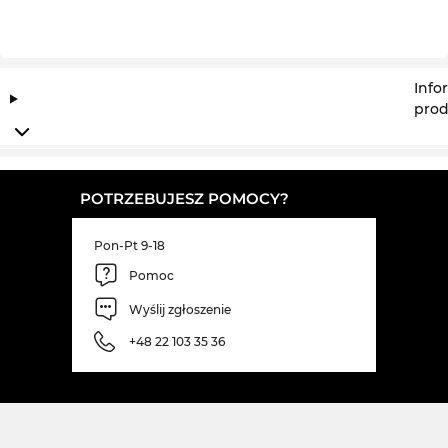
Info
prod
POTRZEBUJESZ POMOCY?
Pon-Pt 9-18
Pomoc
Wyślij zgłoszenie
+48 22 103 35 36