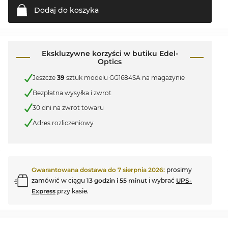
Dodaj do
koszyka
Ekskluzywne korzyści w butiku Edel-
Optics
Jeszcze
39
sztuk modelu GG1684SA na magazynie
Bezpłatna wysyłka i zwrot
30 dni na zwrot towaru
Adres rozliczeniowy
Gwarantowana dostawa do
7 sierpnia 2026
:
prosimy
zamówić w ciągu
13 godzin i 55 minut
i wybrać
UPS-
Express
przy kasie.