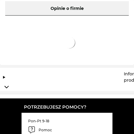
noszenia. Model GG1684SA układa się niezwykle
Opinie o firmie
przyjemnie na nosie i uszach. Z powodu swoich
doskonałych właściwości i nienagannej ochrony
przeciwsłonecznej
UV400
, model GG1684SA,
spełniając wygórowane warunki, zalicza się do
profesjonaistów.
Okulary są dostępne. Dokonując zakupu już teraz,
zapewniamy natychmiastowąwysyłkę. W naszym
sklepie online stale oferujemy produkty w niskich
cenach. Tak korzystnie, nie kupisz GG1684SA
Info
nawet w promocji.
prod
POTRZEBUJESZ POMOCY?
Pon-Pt 9-18
Pomoc