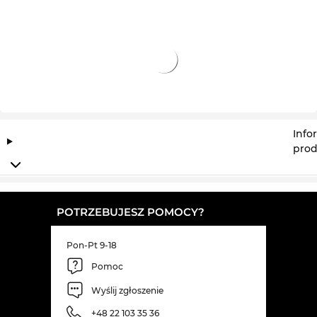
Info
prod
POTRZEBUJESZ POMOCY?
Pon-Pt 9-18
Pomoc
Wyślij zgłoszenie
+48 22 103 35 36