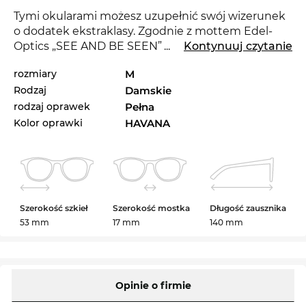
Tymi okularami możesz uzupełnić swój wizerunek
o dodatek ekstraklasy. Zgodnie z mottem Edel-
Optics „SEE AND BE SEEN” będziesz błyszczeć jak
...
Kontynuuj czytanie
gwiazda zrobisz wrażenie w każdym towarzystwie.
rozmiary
M
Okulary GG1842S są w roku 2025 zupełną nowością
Rodzaj
Damskie
na rynku i sprawią, że będziesz na czasie.
rodzaj oprawek
Pełna
Te oprawki są odpowiednie dla
kobiet
, które
Kolor oprawki
HAVANA
mieszkają w wielkich metropoliach. Nadają się na
każdą okazję, bo przecież chodzi o to, żeby dobrze
zaprezentować się w roku 2025. Eronomiczna
forma,
100% ochrony
i bogactwo detali plasują Cię
na najwyższej półce.
Szerokość szkieł
Szerokość mostka
Długość zausznika
53 mm
17 mm
140 mm
Okulary są dostępne. Dokonując zakupu już teraz,
zapewniamy natychmiastowąwysyłkę. W naszym
sklepie online stale oferujemy produkty w niskich
cenach. Tak korzystnie, nie kupisz GG1842S nawet
Opinie o firmie
w promocji.