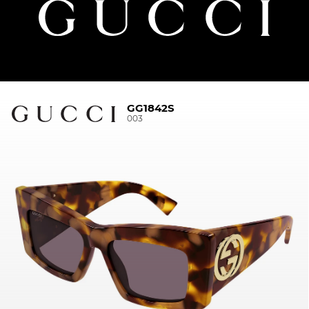
GG1842S
003