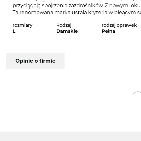
przyciągają spojrzenia zazdrośników. Z nowymi ok
Ta renomowana marka ustala kryteria w bieącym s
rozmiary
Rodzaj
rodzaj oprawek
Wyraziste linie nadają klasycznemu wyrazowi modelu
L
Damskie
Pełna
się obowiązkowym dodatkiem każdej
kobiety
. Er
detali plasują Cię na najwyższej półce.
Kolejna wysyłka jest już w drodze i tym samym, Tw
dostępne. Niesamowicie korzystna cena rekompens
Opinie o firmie
sklepie online stale oferujemy produkty w niskich 
nawet w promocji.