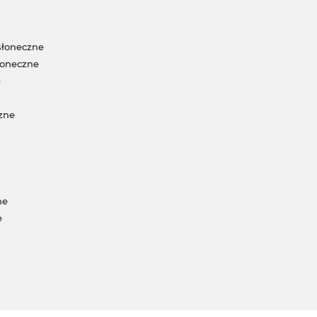
słoneczne
łoneczne
e
zne
ne
e