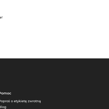
e!
Pomoc
Poproś o etykietę zwrotną
Blog