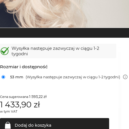
Wysyłka następuje zazwyczaj w ciągu 1-2
tygodni
Rozmiar i dostępność
53 mm
(Wysyłka następuje zazwyczaj w ciągu 1-2 tygodni)
1 593,22 zł
Cena sugerowana
1 433,90
zł
w tym VAT
Dodaj do
koszyka