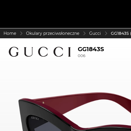
Home
Okulary przeciwsłoneczne
Gucci
GG1843S 
GG1843S
006