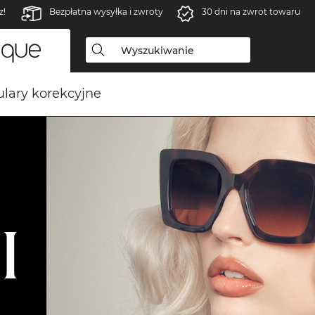
z!
Bezpłatna wysyłka i zwroty
30 dni na zwrot towaru
lary korekcyjne