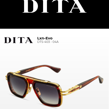
Lxn-Evo
DTS-403 - 04A