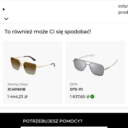
korzystnie, nie kupisz AM0477S nawet w promocji.
Info
prod
To również może Ci się spodobać!
Jimmy Choo
DITA
JC4016HB
DTS-111
1 444,23 zł
1 637,65 zł
POTRZEBUJESZ POMOCY?