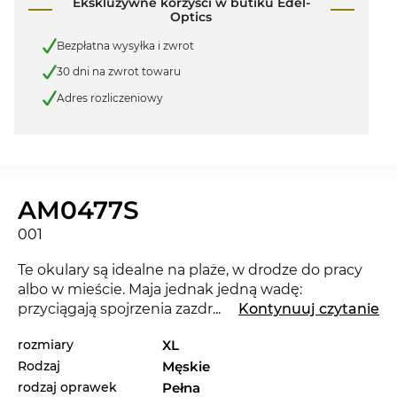
Ekskluzywne korzyści w butiku Edel-
Optics
Bezpłatna wysyłka i zwrot
30 dni na zwrot towaru
Adres rozliczeniowy
AM0477S
001
Te okulary są idealne na plaże, w drodze do pracy
albo w mieście. Maja jednak jedną wadę:
przyciągają spojrzenia zazdrośników. Z nowymi
...
Kontynuuj czytanie
okularami
Alexander McQueen
możesz pokazać,
rozmiary
XL
ze jesteś trendy. Ta renomowana marka ustala
Rodzaj
Męskie
kryteria w bieącym sezonie 2024. Okulary
AM0477S marki Alexander McQueen z kolekcji
rodzaj oprawek
Pełna