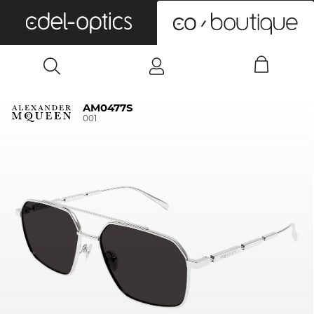
0
AM0477S
001