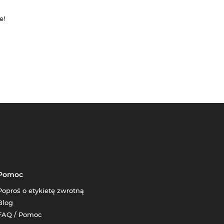
e!
Pomoc
Poproś o etykietę zwrotną
Blog
FAQ / Pomoc