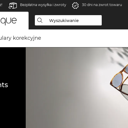
z!
Bezpłatna wysyłka i zwroty
30 dni na zwrot towaru
lary korekcyjne
ts