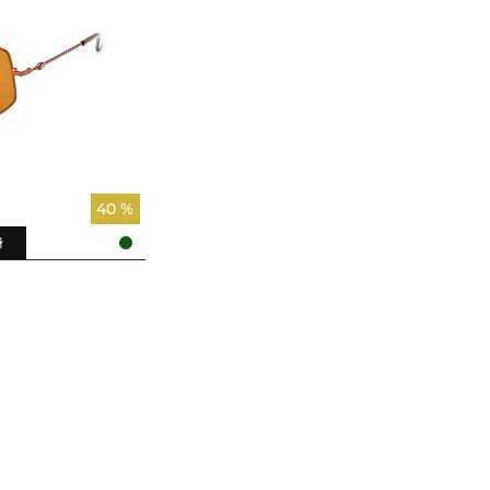
40 %
ł