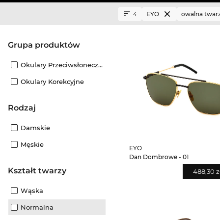
EYO
owalna twar
4
grupa produktów
Okulary Przeciwsłoneczne
Okulary Korekcyjne
Rodzaj
Damskie
Męskie
EYO
Dan Dombrowe - 01
Kształt twarzy
488,30 z
Wąska
Normalna