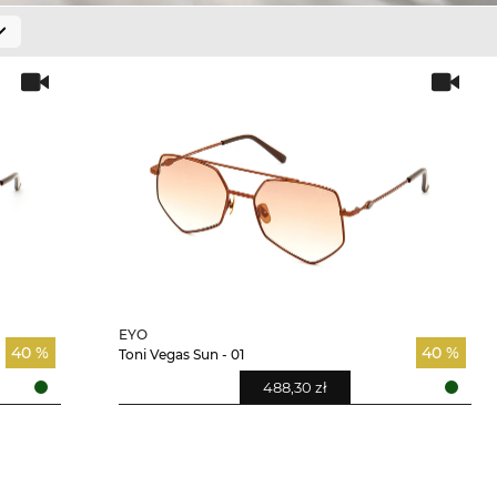
EYO
40 %
40 %
Toni Vegas Sun - 01
488,30 zł