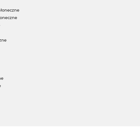
słoneczne
łoneczne
e
zne
ne
e