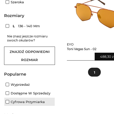
Szeroka
rozmiary
L
136 - 140 Mm
Nie znasz jeszcze rozmiaru
swoich okularów?
EYO
Toni Vegas Sun - 02
ZNAJDŹ ODPOWIEDNI
488,30 z
ROZMIAR
1
Popularne
Wyprzedaż
Dostępne W Sprzedaży
Cyfrowa Przymiarka