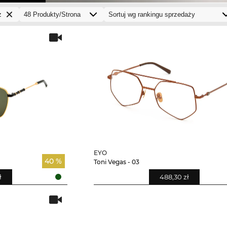
z
EYO
40 %
Toni Vegas - 03
ł
488,30 zł