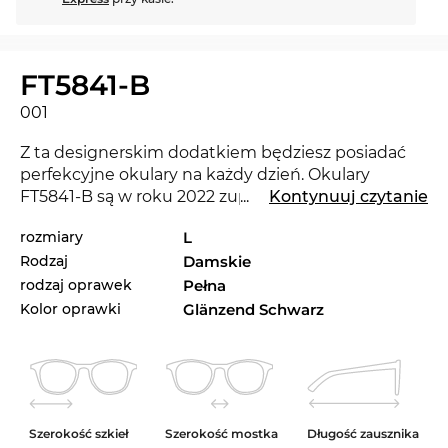
FT5841-B
001
Z ta designerskim dodatkiem będziesz posiadać
perfekcyjne okulary na każdy dzień. Okulary
FT5841-B są w roku 2022 zupełną nowością na
...
Kontynuuj czytanie
rynku i sprawią, że będziesz na czasie. Okulary
rozmiary
L
FT5841-B marki
Tom Ford
z kolekcji 2021 oraz 2022
Rodzaj
Damskie
są dostępne w sklepie internetowym Edel-Optics
także w innych wariantach.
rodzaj oprawek
Pełna
Kolor oprawki
Glänzend Schwarz
Wyraziste linie nadają klasycznemu wyrazowi
modelu charakteru i sprawiają, że te okulary stają
się obowiązkowym dodatkiem każdej
kobiety
.
Motylek
przyciąga wszystkie spojrzenia. Poprzez
swoją ekstrawagancję nadaje się doskonale dla
Szerokość szkieł
Szerokość mostka
Długość zausznika
osób pewnych siebie. Jest niezwykle korzystny w