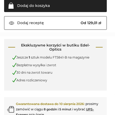
Dodaj do
koszyka
Od 129,01 zł
Dodaj
receptę
Ekskluzywne korzyści w butiku Edel-
Optics
Jeszcze
1
sztuk modelu FT5841-B na magazynie
Bezpłatna wysyłka i zwrot
30 dni na zwrot towaru
Adres rozliczeniowy
Gwarantowana dostawa do
10 sierpnia 2026
:
prosimy
zamówić w ciągu
8 godzin i 5 minut
i wybrać
UPS-
Express
przy kasie.