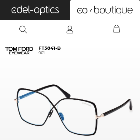
0
FT5841-B
001