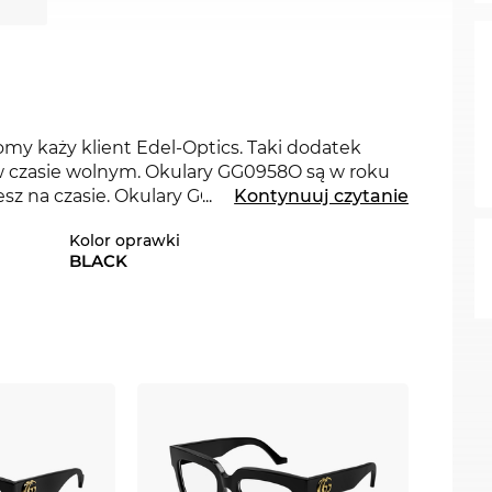
domy każy klient Edel-Optics. Taki dodatek
i w czasie wolnym. Okulary GG0958O są w roku
iesz na czasie. Okulary GG0958O marki
...
Kontynuuj czytanie
Gucci
z
ernetowym Edel-Optics także w innych
Kolor oprawki
BLACK
być je od ręki. Mamy dlaCiebie odpowiedni
w dodatku watrakcyjnej cenie. W naszym
 cenach. Tak korzystnie, nie kupisz GG0958O