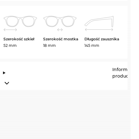
Szerokość szkieł
Szerokość mostka
Długość zausznika
52 mm
18 mm
145 mm
Informacje
producenta