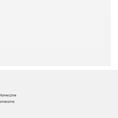
słoneczne
łoneczne
e