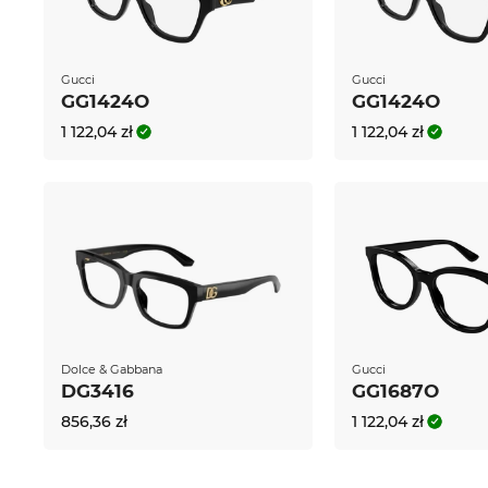
Gucci
Gucci
GG1424O
GG1424O
1 122,04 zł
1 122,04 zł
Dolce & Gabbana
Gucci
DG3416
GG1687O
856,36 zł
1 122,04 zł