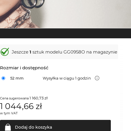
Jeszcze
1
sztuk modelu GG0958O na magazynie
Rozmiar i dostępność
52 mm
Wysyłka w ciągu 1 godzin
1 160,73 zł
Cena sugerowana
1 044,66
zł
w tym VAT
Dodaj do
koszyka