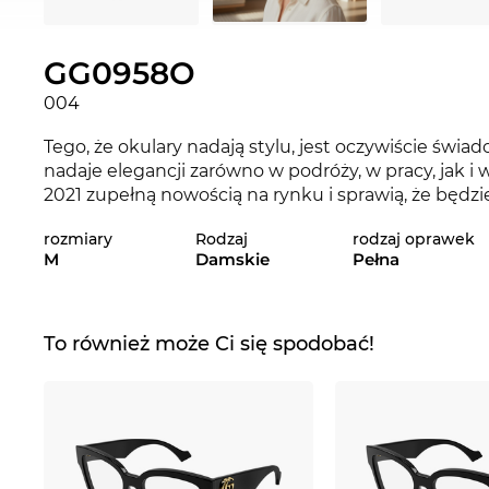
GG0958O
004
Tego, że okulary nadają stylu, jest oczywiście świa
nadaje elegancji zarówno w podróży, w pracy, jak 
2021 zupełną nowością na rynku i sprawią, że będz
kolekcji 2020 oraz 2021 są dostępne w sklepie int
rozmiary
Rodzaj
rodzaj oprawek
wariantach.
M
Damskie
Pełna
Jeśli chodzi o twoje wymarzone okulary, możesz na
To również może Ci się spodobać!
model, który może być wysłany natychmiastowo i 
sklepie online stale oferujemy produkty w niskich
nawet w promocji.