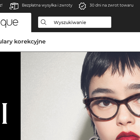
z!
Bezpłatna wysyłka i zwroty
30 dni na zwrot towaru
lary korekcyjne