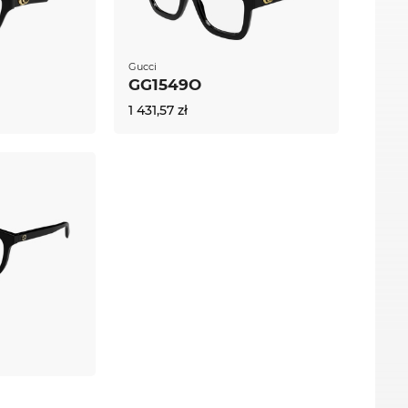
Gucci
GG1549O
1 431,57 zł