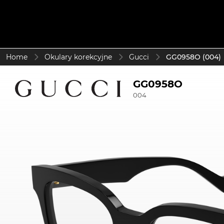
Home
Okulary korekcyjne
Gucci
GG0958O (004)
GG0958O
004