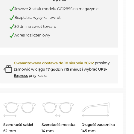
Jeszcze
2
sztuk modelu GG1289S na magazynie
Bezpłatna wysyłka i zwrot
30 dni na zwrot towaru
Adres rozliczeniowy
Gwarantowana dostawa do
10 sierpnia 2026
:
prosimy
zamówić w ciągu
17 godzin i 15 minut
i wybrać
UPS-
Express
przy kasie.
Szerokość szkieł
Szerokość mostka
Długość zausznika
62 mm
14 mm
145 mm