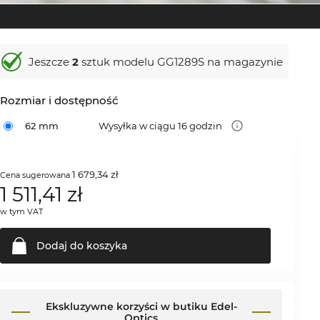
Jeszcze
2
sztuk modelu GG1289S na magazynie
Rozmiar i dostępność
62 mm
Wysyłka w ciągu 16 godzin
1 679,34 zł
Cena sugerowana
1 511,41
zł
w tym VAT
Dodaj do
koszyka
Ekskluzywne korzyści w butiku Edel-
Optics