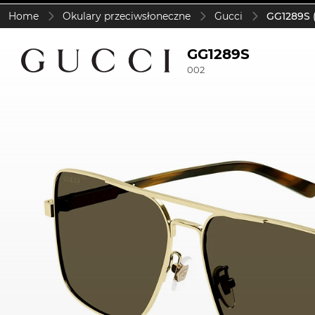
Home
Okulary przeciwsłoneczne
Gucci
GG1289S 
GG1289S
002