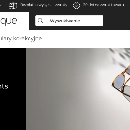
z!
Bezpłatna wysyłka i zwroty
30 dni na zwrot towaru
lary korekcyjne
ts