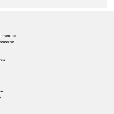
słoneczne
łoneczne
e
zne
ne
e