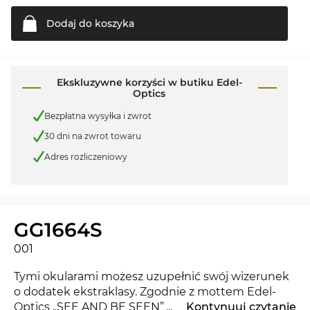
Dodaj do
koszyka
Ekskluzywne korzyści w butiku Edel-
Optics
Bezpłatna wysyłka i zwrot
30 dni na zwrot towaru
Adres rozliczeniowy
GG1664S
001
Tymi okularami możesz uzupełnić swój wizerunek
o dodatek ekstraklasy. Zgodnie z mottem Edel-
Optics „SEE AND BE SEEN” będziesz błyszczeć jak
...
Kontynuuj czytanie