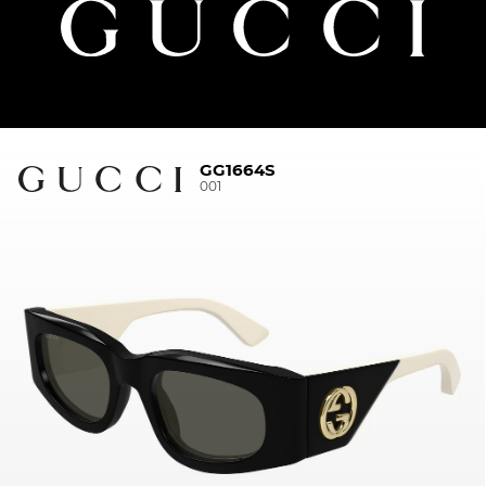
GG1664S
001