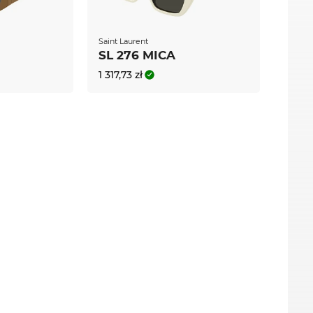
ptics jest rajem, dla wszystkich
onać zakupu tego top modelu w niezwykle
nazywane jest promocją, u nas jest po prostu
Saint Laurent
SL 276 MICA
1 317,73 zł