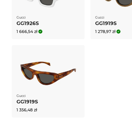
zagwarantować Ci dostawę na czas. Ponieważ Edel-O
poszukiwaczy okazji cenowych, u nas możesz dok
atrakcyjnej cenie. To, co w innych sklepach online 
Gucci
Gucci
standardem.
GG1926S
GG1919S
1 666,54 zł
1 278,97 zł
Gucci
GG1919S
1 356,48 zł