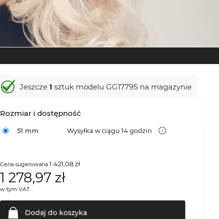
Jeszcze
1
sztuk modelu GG1779S na magazynie
Rozmiar i dostępność
51 mm
Wysyłka w ciągu 14 godzin
1 421,08 zł
Cena sugerowana
1 278,97
zł
w tym VAT
Dodaj do
koszyka