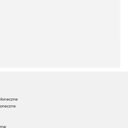
słoneczne
łoneczne
e
zne