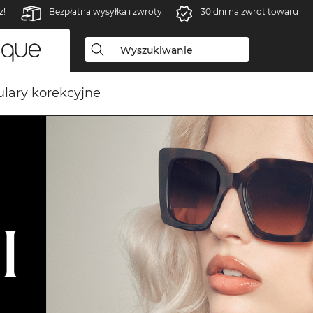
z!
Bezpłatna wysyłka i zwroty
30 dni na zwrot towaru
lary korekcyjne