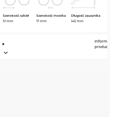
Szerokość szkieł
Szerokość mostka
Długość zausznika
51 mm
17 mm
145 mm
Informacje
producenta