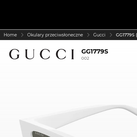
Home
Okulary przeciwsłoneczne
Gucci
GG1779S 
GG1779S
002