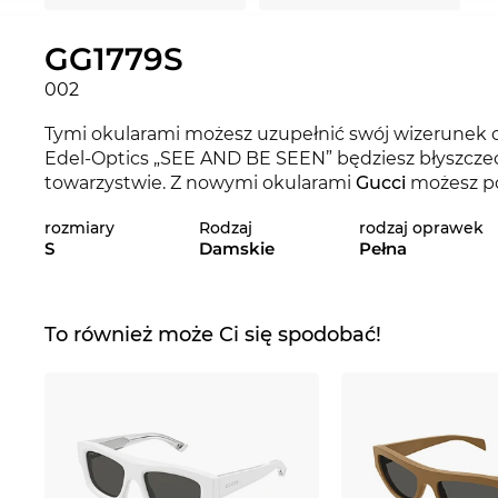
GG1779S
002
Tymi okularami możesz uzupełnić swój wizerunek 
Edel-Optics „SEE AND BE SEEN” będziesz błyszczeć
towarzystwie. Z nowymi okularami
Gucci
możesz po
marka ustala kryteria w bieącym sezonie 2024. Jaki
rozmiary
Rodzaj
rodzaj oprawek
ulubionego ubioru? Zapoznaj się także z innymi w
S
Damskie
Pełna
asortymentu kolekcji 2023 oraz 2024.
Te oprawki są odpowiednie dla
kobiet
, które miesz
każdą okazję, bo przecież chodzi o to, żeby dobrz
To również może Ci się spodobać!
kształcie kocich oczu
unosi twarz optycznie i przez
korzystną w przypadku twarzy kwadratowej. Okulary
trwałość z komfortem noszenia. Model GG1779S ukła
uszach. Eronomiczna forma,
100% ochrony
i bogact
Model jest dostępny. Dokonując zakupu już teraz 