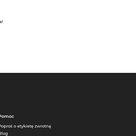
e!
Pomoc
Poproś o etykietę zwrotną
Blog