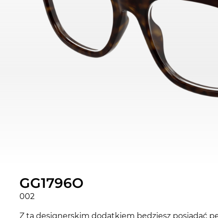
GG1796O
002
Z ta designerskim dodatkiem będziesz posiadać pe