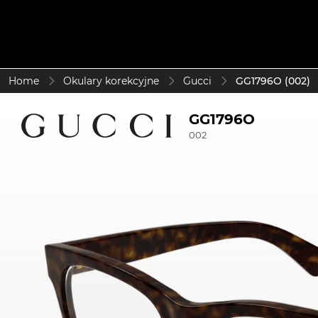
Home
Okulary korekcyjne
Gucci
GG1796O (002)
GG1796O
002