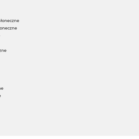
słoneczne
łoneczne
e
zne
ne
e