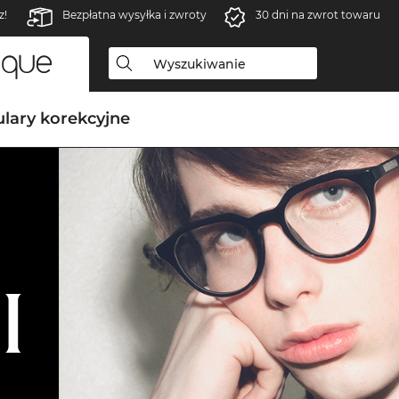
z!
Bezpłatna wysyłka i zwroty
30 dni na zwrot towaru
lary korekcyjne