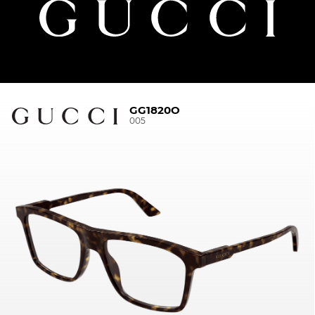
GG1820O
005