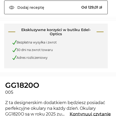
Od 129,01 zł
Dodaj
receptę
Ekskluzywne korzyści w butiku Edel-
Optics
Bezpłatna wysyłka i zwrot
30 dni na zwrot towaru
Adres rozliczeniowy
GG1820O
005
Z ta designerskim dodatkiem będziesz posiadać
perfekcyjne okulary na każdy dzień. Okulary
GG1820O są w roku 2025 zupełną nowością na
...
Kontynuuj czytanie