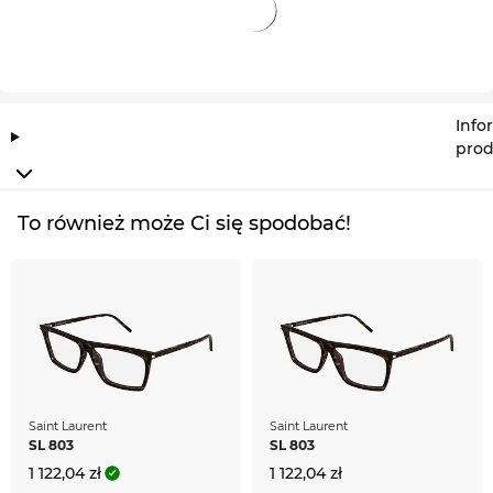
Info
prod
To również może Ci się spodobać!
Saint Laurent
Saint Laurent
SL 803
SL 803
1 122,04 zł
1 122,04 zł