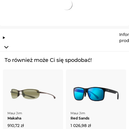
Tak korzystnie, nie kupisz GG1856S nawet w
promocji.
Info
prod
To również może Ci się spodobać!
Maui Jim
Maui Jim
Makaha
Red Sands
910,72 zł
1 026,98 zł