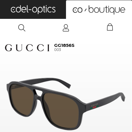
0
GG1856S
003