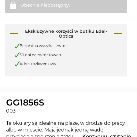
Obecnie
niedostępny.
Ekskluzywne korzyści w butiku Edel-
Optics
Bezpłatna wysyłka i zwrot
30 dni na zwrot towaru
Adres rozliczeniowy
GG1856S
003
Te okulary są idealne na plaże, w drodze do pracy
albo w mieście. Maja jednak jedną wadę:
przyciągają spojrzenia zazdrośników. Z nowymi
...
Kontynuuj czytanie