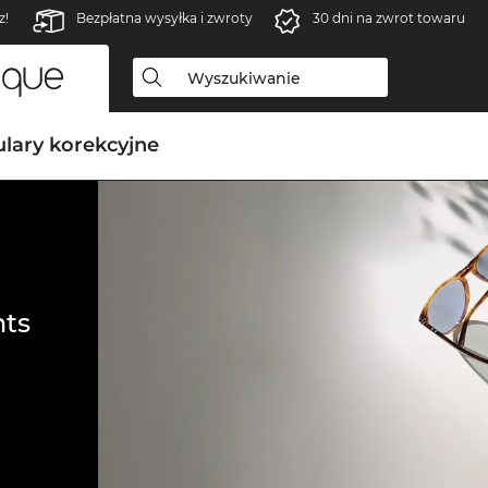
z!
Bezpłatna wysyłka i zwroty
30 dni na zwrot towaru
lary korekcyjne
ts