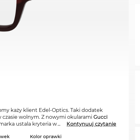
domy każy klient Edel-Optics. Taki dodatek
i w czasie wolnym. Z nowymi okularami
Gucci
arka ustala kryteria w bieącym sezonie 2025.
...
Kontynuuj czytanie
awek
Kolor oprawki
wno
kobietom
, jak i
mężczyznom
niesamowity