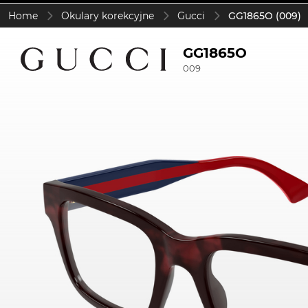
Home
Okulary korekcyjne
Gucci
GG1865O (009)
GG1865O
009