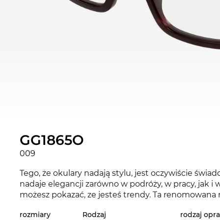
GG1865O
009
Tego, że okulary nadają stylu, jest oczywiście świa
nadaje elegancji zarówno w podróży, w pracy, jak 
możesz pokazać, ze jesteś trendy. Ta renomowana m
rozmiary
Rodzaj
rodzaj opr
Ten mode Okulary korekcyjne zagwarantuje zaró