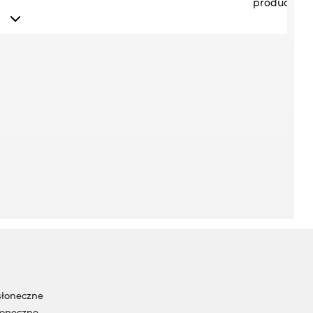
producenta
słoneczne
łoneczne