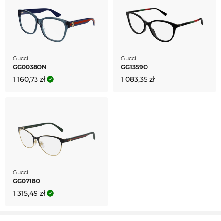
Gucci
Gucci
GG0038ON
GG1359O
1 160,73 zł
1 083,35 zł
Gucci
GG0718O
1 315,49 zł