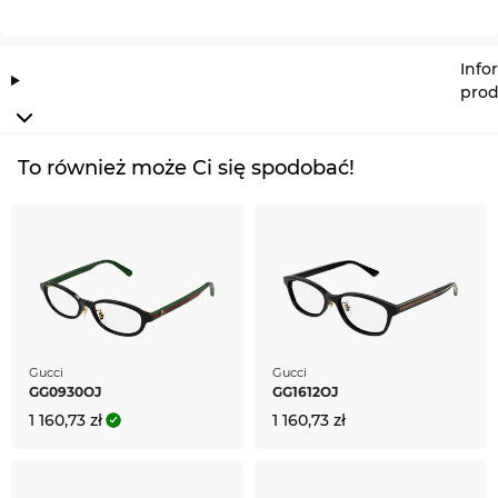
Info
prod
To również może Ci się spodobać!
Gucci
Gucci
GG0930OJ
GG1612OJ
1 160,73 zł
1 160,73 zł