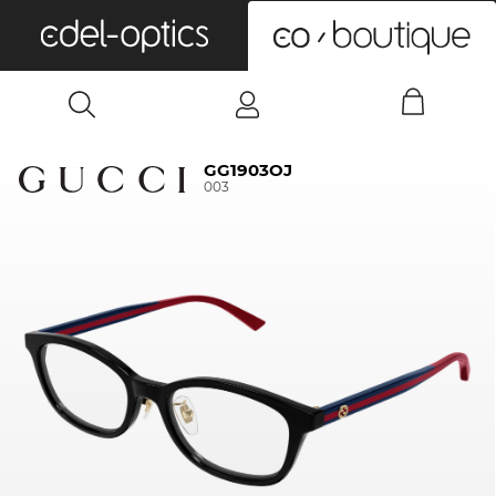
0
GG1903OJ
003