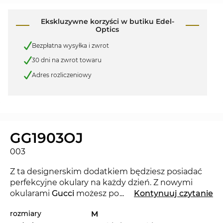
Ekskluzywne korzyści w butiku Edel-
Optics
Bezpłatna wysyłka i zwrot
30 dni na zwrot towaru
Adres rozliczeniowy
GG1903OJ
003
Z ta designerskim dodatkiem będziesz posiadać
perfekcyjne okulary na każdy dzień. Z nowymi
okularami
Gucci
możesz pokazać, ze jesteś trendy.
...
Kontynuuj czytanie
Ta renomowana marka ustala kryteria w bieącym
rozmiary
M
sezonie 2025.