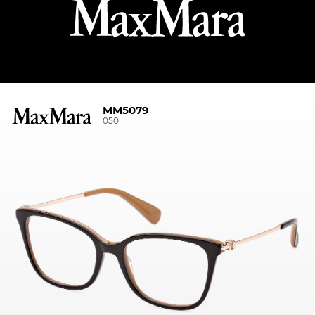
MM5079
050