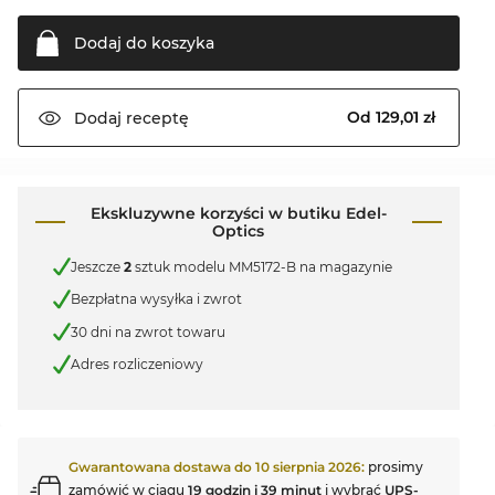
Dodaj do
koszyka
Od 129,01 zł
Dodaj
receptę
Ekskluzywne korzyści w butiku Edel-
Optics
Jeszcze
2
sztuk modelu MM5172-B na magazynie
Bezpłatna wysyłka i zwrot
30 dni na zwrot towaru
Adres rozliczeniowy
Gwarantowana dostawa do
10 sierpnia 2026
:
prosimy
zamówić w ciągu
19 godzin i 39 minut
i wybrać
UPS-