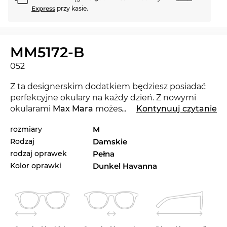
Express
przy kasie.
MM5172-B
052
Z ta designerskim dodatkiem będziesz posiadać
perfekcyjne okulary na każdy dzień. Z nowymi
okularami
Max Mara
możesz pokazać, ze jesteś
...
Kontynuuj czytanie
trendy. Ta renomowana marka ustala kryteria w
rozmiary
M
bieącym sezonie 2025.
Rodzaj
Damskie
Ta oprawka jest zaprojektowana z myślą o silnych
rodzaj oprawek
Pełna
kobietach
. Odważny design i wyrazistość łączą się z
Kolor oprawki
Dunkel Havanna
klasyczną elegancją.
Model jest dostępny. Dokonując zakupu już teraz i
wybierając opcje wysyłkiekspresowej, możemy
zagwarantować Ci dostawę na czas. Ponieważ