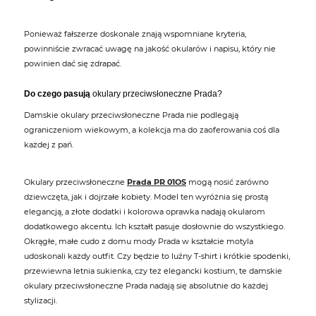
Ponieważ fałszerze doskonale znają wspomniane kryteria,
powinniście zwracać uwagę na jakość okularów i napisu, który nie
powinien dać się zdrapać.
Do czego pasują
okulary przeciwsłoneczne Prada?
Damskie okulary przeciwsłoneczne Prada nie podlegają
ograniczeniom wiekowym, a kolekcja ma do zaoferowania coś dla
każdej z pań.
Okulary przeciwsłoneczne
Prada PR 01OS
mogą nosić zarówno
dziewczęta, jak i dojrzałe kobiety. Model ten wyróżnia się prostą
elegancją, a złote dodatki i kolorowa oprawka nadają okularom
dodatkowego akcentu. Ich kształt pasuje dosłownie do wszystkiego.
Okrągłe, małe cudo z domu mody Prada w kształcie motyla
udoskonali każdy outfit. Czy będzie to luźny T-shirt i krótkie spodenki,
przewiewna letnia sukienka, czy też elegancki kostium, te damskie
okulary przeciwsłoneczne Prada nadają się absolutnie do każdej
stylizacji.