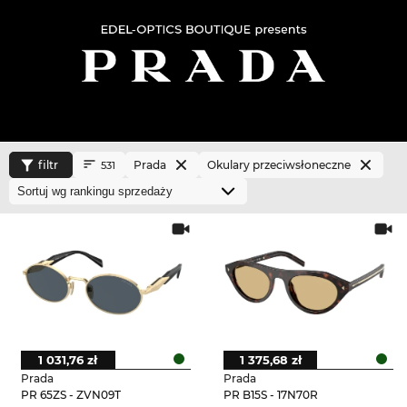
filtr
Prada
Okulary przeciwsłoneczne
531
1 031,76 zł
1 375,68 zł
Prada
Prada
PR 65ZS - ZVN09T
PR B15S - 17N70R