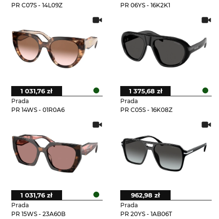
PR C07S - 14L09Z
PR 06YS - 16K2K1
1 031,76 zł
1 375,68 zł
Prada
Prada
PR 14WS - 01R0A6
PR C05S - 16K08Z
1 031,76 zł
962,98 zł
Prada
Prada
PR 15WS - 23A60B
PR 20YS - 1AB06T