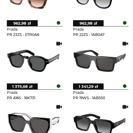
962,98 zł
962,98 zł
Prada
Prada
PR 23ZS - 07R0A6
PR 22ZS - 1AB0A7
1 375,68 zł
1 341,29 zł
Prada
Prada
PR A16S - 16K731
PR 19WS - 1AB5S0