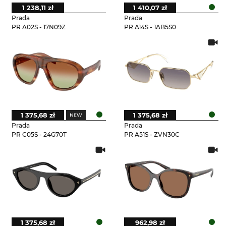
1 238,11 zł
1 410,07 zł
Prada
Prada
PR A02S - 17N09Z
PR A14S - 1AB5S0
1 375,68 zł
1 375,68 zł
Prada
Prada
PR C05S - 24G70T
PR A51S - ZVN30C
1 375,68 zł
962,98 zł