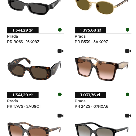
1 341,29 zł
1 375,68 zł
Prada
Prada
PR B06S - 16K08Z
PR B53S - 5AK09Z
1 341,29 zł
1 031,76 zł
Prada
Prada
PR 17WS - 2AU8C1
PR 24ZS - 07R0A6