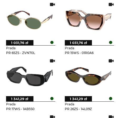
1 031,76 zł
1 031,76 zł
Prada
Prada
PR 65ZS - ZVN70L
PR 15WS - 01R0A6
1 341,29 zł
1 341,29 zł
Prada
Prada
PR 17WS - 1AB5S0
PR 26ZS - 14L09Z