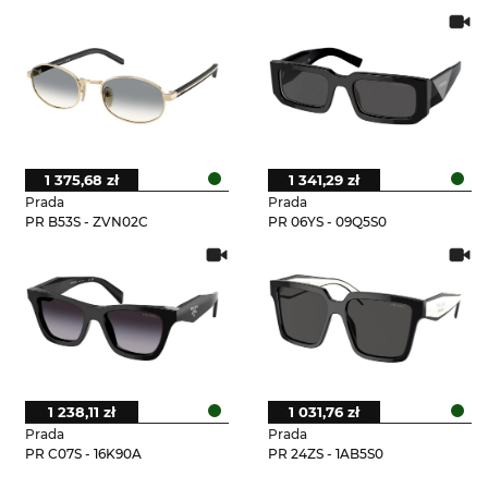
1 375,68 zł
1 341,29 zł
Prada
Prada
PR B53S - ZVN02C
PR 06YS - 09Q5S0
1 238,11 zł
1 031,76 zł
Prada
Prada
PR C07S - 16K90A
PR 24ZS - 1AB5S0