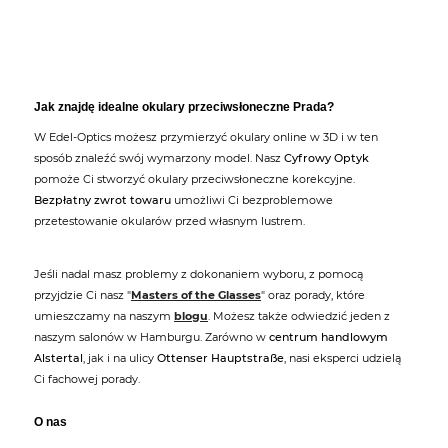
Jak znajdę idealne okulary przeciwsłoneczne Prada?
W Edel-Optics możesz przymierzyć okulary online w 3D i w ten
sposób znaleźć swój wymarzony model. Nasz
Cyfrowy Optyk
pomoże Ci stworzyć okulary przeciwsłoneczne korekcyjne.
Bezpłatny zwrot towaru
umożliwi Ci bezproblemowe
przetestowanie okularów przed własnym lustrem.
Jeśli nadal masz problemy z dokonaniem wyboru, z pomocą
przyjdzie Ci nasz "
Masters of the Glasses
" oraz porady, które
umieszczamy na naszym
blogu
. Możesz także odwiedzić jeden z
naszym salonów w Hamburgu. Zarówno w
centrum handlowym
Alstertal
, jak i na ulicy
Ottenser Hauptstraße
, nasi eksperci udzielą
Ci fachowej porady.
O nas