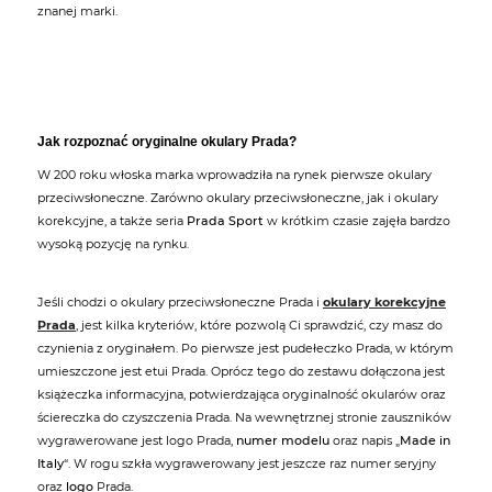
znanej marki.
Jak rozpoznać oryginalne okulary Prada?
W 200 roku włoska marka wprowadziła na rynek pierwsze okulary
przeciwsłoneczne. Zarówno okulary przeciwsłoneczne, jak i okulary
korekcyjne, a także seria
Prada Sport
w krótkim czasie zajęła bardzo
wysoką pozycję na rynku.
Jeśli chodzi o okulary przeciwsłoneczne Prada i
okulary korekcyjne
Prada
, jest kilka kryteriów, które pozwolą Ci sprawdzić, czy masz do
czynienia z oryginałem. Po pierwsze jest pudełeczko Prada, w którym
umieszczone jest etui Prada. Oprócz tego do zestawu dołączona jest
książeczka informacyjna, potwierdzająca oryginalność okularów oraz
ściereczka do czyszczenia Prada. Na wewnętrznej stronie zauszników
wygrawerowane jest logo Prada,
numer modelu
oraz napis „
Made in
Italy
“. W rogu szkła wygrawerowany jest jeszcze raz numer seryjny
oraz
logo
Prada.