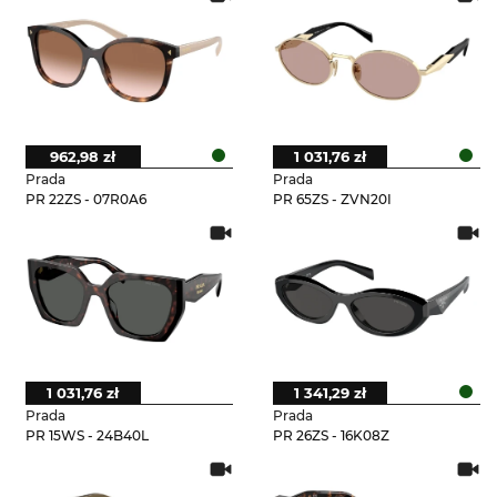
962,98 zł
1 031,76 zł
Prada
Prada
PR 22ZS - 07R0A6
PR 65ZS - ZVN20I
1 031,76 zł
1 341,29 zł
Prada
Prada
PR 15WS - 24B40L
PR 26ZS - 16K08Z