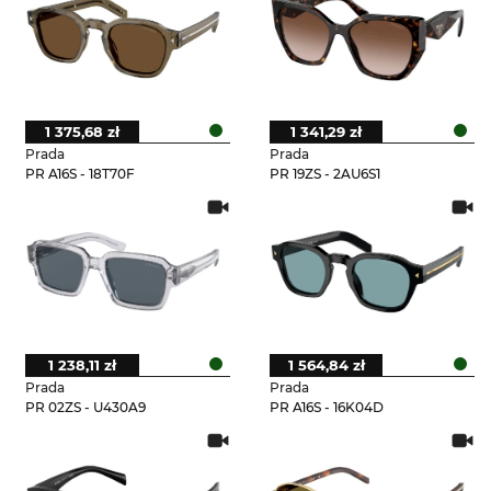
1 375,68 zł
1 341,29 zł
Prada
Prada
PR A16S - 18T70F
PR 19ZS - 2AU6S1
1 238,11 zł
1 564,84 zł
Prada
Prada
PR 02ZS - U430A9
PR A16S - 16K04D