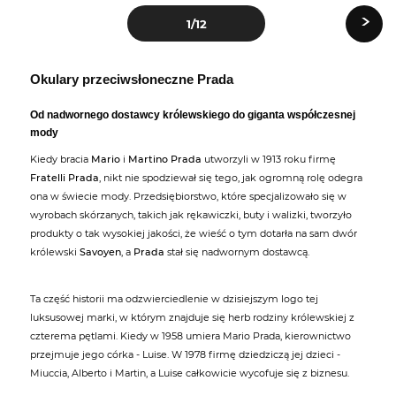
›
1
/12
Okulary przeciwsłoneczne Prada
Od nadwornego dostawcy królewskiego do giganta współczesnej
mody
Kiedy bracia
Mario
i
Martino Prada
utworzyli w 1913 roku firmę
Fratelli Prada
, nikt nie spodziewał się tego, jak ogromną rolę odegra
ona w świecie mody. Przedsiębiorstwo, które specjalizowało się w
wyrobach skórzanych, takich jak rękawiczki, buty i walizki, tworzyło
produkty o tak wysokiej jakości, że wieść o tym dotarła na sam dwór
królewski
Savoyen
, a
Prada
stał się nadwornym dostawcą.
Ta część historii ma odzwierciedlenie w dzisiejszym logo tej
luksusowej marki, w którym znajduje się herb rodziny królewskiej z
czterema pętlami. Kiedy w 1958 umiera Mario Prada, kierownictwo
przejmuje jego córka - Luise. W 1978 firmę dziedziczą jej dzieci -
Miuccia, Alberto i Martin, a Luise całkowicie wycofuje się z biznesu.