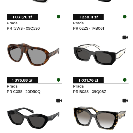
1 031,76 zł
1 238,11 zł
Prada
Prada
PR 15WS - 09Q5S0
PR 02ZS - 1AB06T
1 375,68 zł
1 031,76 zł
Prada
Prada
PR C05S - 20D50Q
PR B05S - 09Q08Z