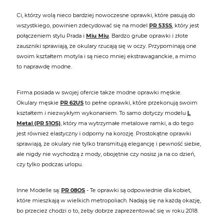
Ci, którzy wolą nieco bardziej nowoczesne oprawki, które pasują do
wszystkiego, powinien zdecydować się na model
PR 53SS
, który jest
połączeniem stylu Prada i
Miu Miu
. Bardzo grube oprawki i złote
zauszniki sprawiają, że okulary rzucają się w oczy. Przypominają one
swoim kształtem motyla i są nieco mniej ekstrawaganckie, a mimo
to naprawdę modne.
Firma posiada w swojej ofercie także modne oprawki męskie.
Okulary męskie
PR 62US
to pełne oprawki, które przekonują swoim
kształtem i niezwykłym wykonaniem. To samo dotyczy modelu
L
Metal (PR 51OS)
, który ma wytrzymałe metalowe ramki, a do tego
jest również elastyczny i odporny na korozję. Prostokątne oprawki
sprawiają, że okulary nie tylko transmitują elegancję i pewność siebie,
ale nigdy nie wychodzą z mody, obojętnie czy nosisz ja na co dzień,
czy tylko podczas urlopu.
Inne Modelle są:
PR 08OS
- Te oprawki są odpowiednie dla kobiet,
które mieszkają w wielkich metropoliach. Nadają się na każdą okazję,
bo przecież chodzi o to, żeby dobrze zaprezentować się w roku 2018.