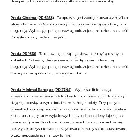
Przy pełnych oprawkach szkła są całkowicie otoczone ramką.
Prada Cinema (PR 62SS)
- Ta oprawka jest zaprojektowana z myślą o
silnych kobietach. Odważny design i wyrazistość łączą się z klasyczną
elegancją. Wybierając pełną oprawkę, pokazujesz, że idziesz na całość.
Okrągłe okulary nadają image'u.
Prada PR 16RS
- Ta oprawka jest zaprojektowana z myślą o silnych
kobietach. Odważny design i wyrazistość łączą się z klasyczną
elegancją. Wybierając pełną oprawkę, pokazujesz, że idziesz na całość.
Nieregularne oprawki wyróżniają się z tłumu.
Prada Minimal Baroque (PR 27NS)
- Wyraziste linie nadają
klasycznemu wyrazowi modelu charakteru i sprawiają, że te okulary
stają się obowiązkowym dodatkiem każdej kobiety. Przy pełnych
oprawkach szkła są całkowicie otoczone ramką. Ten, kto nosi okulary
z przekonania, tylko w wyjątkowych przypadkach zdecyduje się na
inne rozwiązanie. Przy kwadratowych rysach twarzy prezentuje się
niezwykle korzystnie. Mocno zarysowane kontury są skontrastowane
przez nieposiadającą kantów formę.