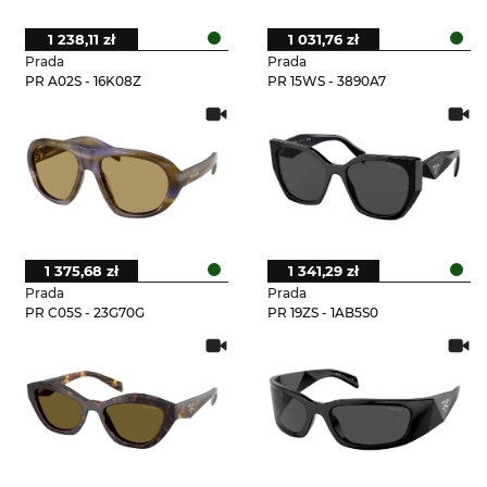
1 238,11 zł
1 031,76 zł
Prada
Prada
PR A02S - 16K08Z
PR 15WS - 3890A7
1 375,68 zł
1 341,29 zł
Prada
Prada
PR C05S - 23G70G
PR 19ZS - 1AB5S0