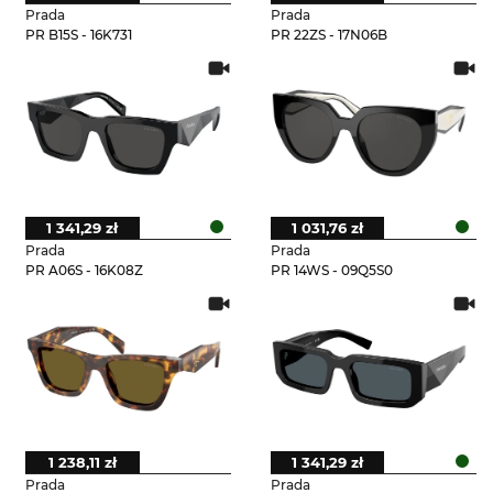
Prada
Prada
PR B15S - 16K731
PR 22ZS - 17N06B
1 341,29 zł
1 031,76 zł
Prada
Prada
PR A06S - 16K08Z
PR 14WS - 09Q5S0
1 238,11 zł
1 341,29 zł
Prada
Prada