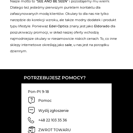
Nasze motto to "
SEE AND BE SEEN
" i pozostajemy mu wierni.
Dlatego też jesteśmy pierwszym punktem kontaktu dla
zafascynowanych modą klientów. Okulary to dla nas nie tylko
narzędzie do korekcji wzroku, ale także modny dodatek i produkt
typu lifestyle. Ponieważ
Edel-Optics
znany jest jako
Eldorado
dla
poszukiwaczy promocji, w skład naszej oferty wchodzą
najmodniejsze okulary w niesamowicie niskich cenach. To, co inne
sklepy internetowe określają jako
sale
, u nas jest na porządku
dziennym.
POTRZEBUJESZ POMOCY?
Pon-Pt 9-18
Pomoc
Wyślij zgłoszenie
+48 22 103 35 36
ZWROT TOWARU