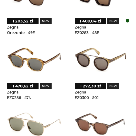
1 203,52 zł
1 409,84 zł
Zegna
Zegna
Orizzonte - 49E
EZ0283 - 48E
1 478,62 zł
1 272,30 zł
Zegna
Zegna
EZ0286 - 47N
EZ0300 - 50J