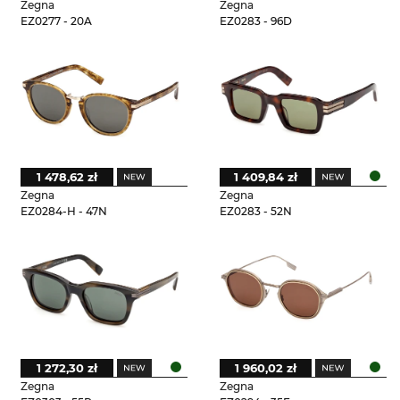
Zegna
Zegna
EZ0277 - 20A
EZ0283 - 96D
1 478,62 zł
1 409,84 zł
Zegna
Zegna
EZ0284-H - 47N
EZ0283 - 52N
1 272,30 zł
1 960,02 zł
Zegna
Zegna