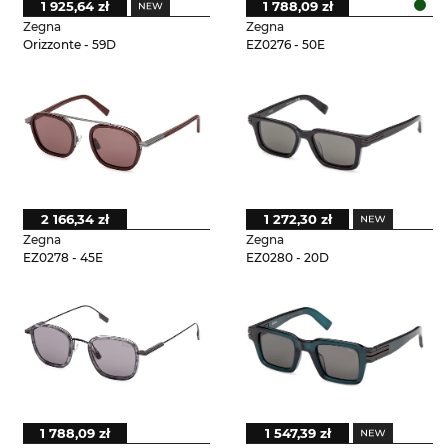
1 925,64 zł
1 788,09 zł
Zegna
Zegna
Orizzonte - 59D
EZ0276 - 50E
2 166,34 zł
1 272,30 zł
Zegna
Zegna
EZ0278 - 45E
EZ0280 - 20D
1 788,09 zł
1 547,39 zł