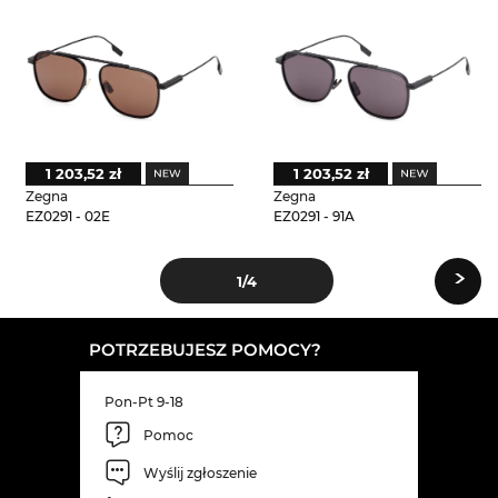
1 203,52 zł
1 203,52 zł
Zegna
Zegna
EZ0291 - 02E
EZ0291 - 91A
›
1
/4
POTRZEBUJESZ POMOCY?
Pon-Pt 9-18
Pomoc
Wyślij zgłoszenie