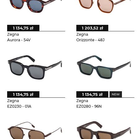
1 134,75 zł
1 203,52 zł
Zegna
Zegna
Aurora - 54V
Orizzonte - 48J
1 134,75 zł
1 134,75 zł
Zegna
Zegna
EZ0230 - 01A
EZ0280 - 96N