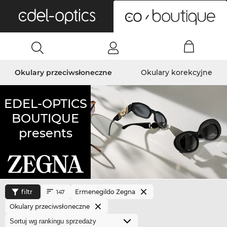
0
Okulary przeciwsłoneczne
Okulary korekcyjne
EDEL-OPTICS
BOUTIQUE
presents
filtr
Ermenegildo Zegna
147
Okulary przeciwsłoneczne