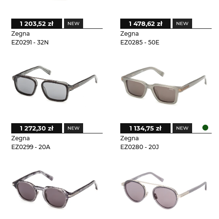
1 203,52 zł
1 478,62 zł
Zegna
Zegna
EZ0291 - 32N
EZ0285 - 50E
1 272,30 zł
1 134,75 zł
Zegna
Zegna
EZ0299 - 20A
EZ0280 - 20J