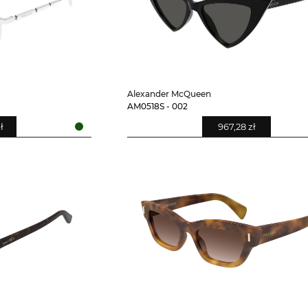
Alexander McQueen
AM0518S - 002
ł
967,28 zł