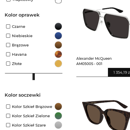
kolor oprawek
Czarne
Niebieskie
Brązowe
Havana
Alexander McQueen
Złote
AM0500S - 001
1 354,19 z
Kolor soczewki
Kolor Szkieł Brązowe
Kolor Szkieł Zielone
Kolor Szkieł Szare