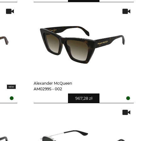
Alexander McQueen
AM0299S - 002
967,28 zł