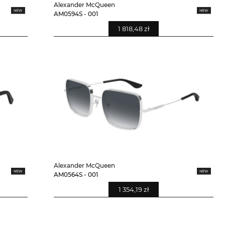
Alexander McQueen
AM0594S - 001
1 818,48 zł
Alexander McQueen
AM0564S - 001
1 354,19 zł