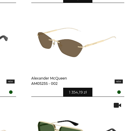
Alexander McQueen
AM0525S - 002
1 354,19 zł