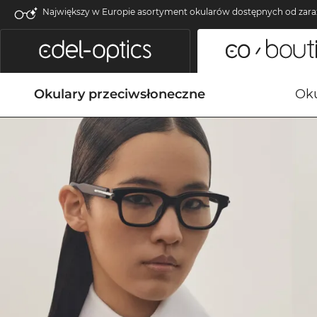
Największy w Europie asortyment okularów dostępnych od zara
Okulary przeciwsłoneczne
Oku