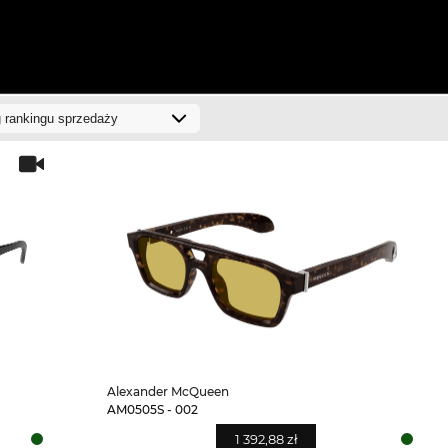
Alexander McQueen
AM0505S - 002
1 392,88 zł