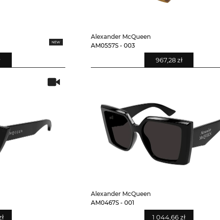
Alexander McQueen
AM0557S - 003
ł
967,28 zł
Alexander McQueen
AM0467S - 001
zł
1 044,66 zł