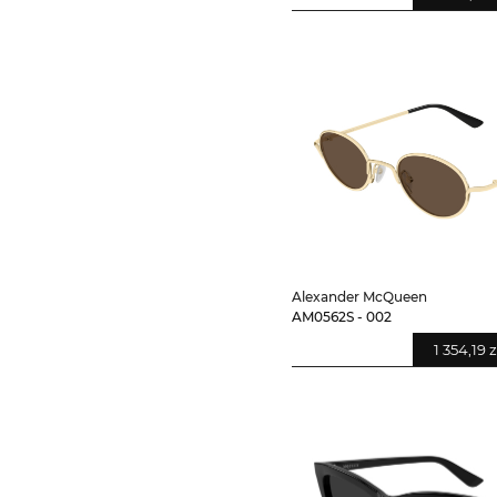
Alexander McQueen
AM0562S - 002
1 354,19 z