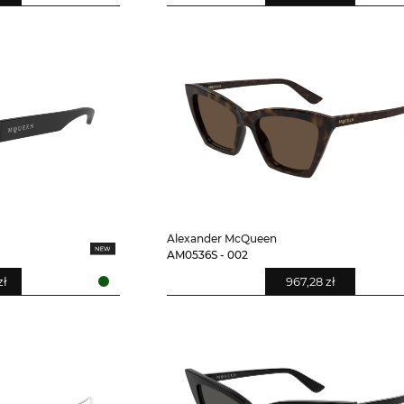
Alexander McQueen
AM0536S - 002
zł
967,28 zł