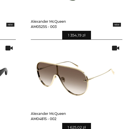
Alexander McQueen
AM0525S - 003
1 354,19 zł
Alexander McQueen
AM0481S - 002
1 625,02 zł