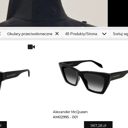
Okulary przeciwsłoneczne
Alexander McQueen
AM0299S - 001
ł
967,28 zł