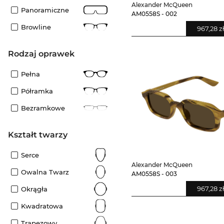
Alexander McQueen
Panoramiczne
AM0558S - 002
Browline
967,28 z
rodzaj oprawek
Pełna
Półramka
Bezramkowe
kształt twarzy
Serce
Alexander McQueen
Owalna Twarz
AM0558S - 003
967,28 z
Okrągła
Kwadratowa
Trapezowy