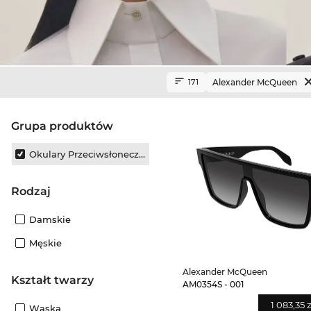
Alexander McQueen
171
grupa produktów
Okulary Przeciwsłoneczne
Rodzaj
Damskie
Męskie
Alexander McQueen
Kształt twarzy
AM0354S - 001
1 083,35 z
Wąska