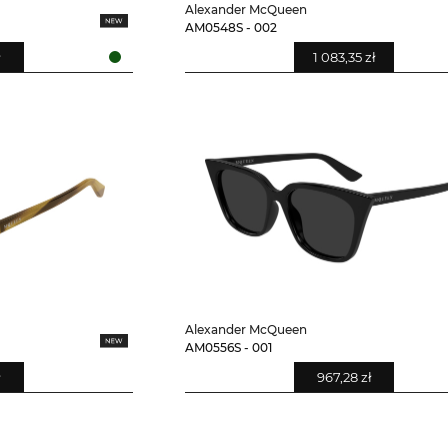
Alexander McQueen
AM0548S - 002
ł
1 083,35 zł
Alexander McQueen
AM0556S - 001
ł
967,28 zł