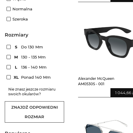
Normalna
Szeroka
rozmiary
S
Do 130 Mm
M
130 - 135 Mm
L
136 - 140 Mm
XL
Ponad 140 Mm
Alexander McQueen
AM0530S - 001
Nie znasz jeszcze rozmiaru
1 044,66 
swoich okularów?
ZNAJDŹ ODPOWIEDNI
ROZMIAR