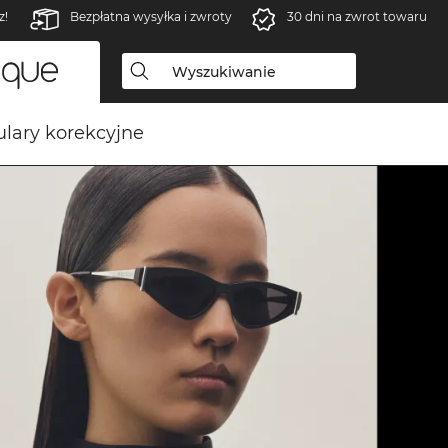
z!
Bezpłatna wysyłka i zwroty
30 dni na zwrot towaru
lary korekcyjne