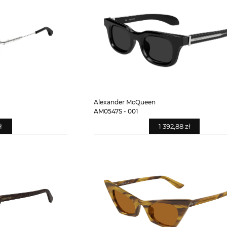
Alexander McQueen
AM0547S - 001
ł
1 392,88 zł