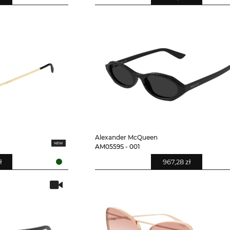
Alexander McQueen
AM0559S - 001
ł
967,28 zł