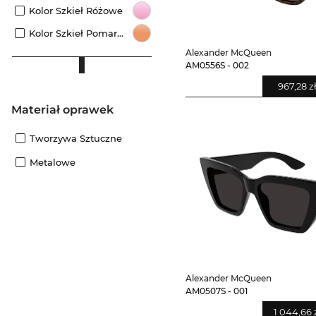
Kolor Szkieł Różowe
Kolor Szkieł Pomarańczowe
Alexander McQueen
AM0556S - 002
967,28 z
Materiał oprawek
Tworzywa Sztuczne
Metalowe
Alexander McQueen
AM0507S - 001
1 044,66 