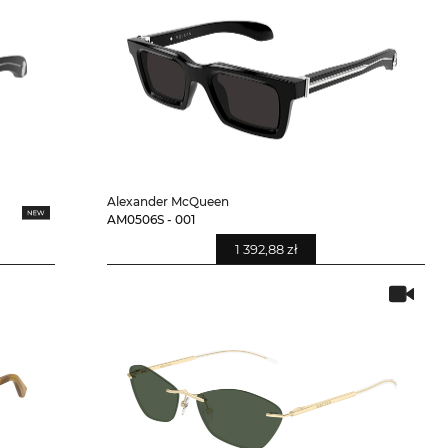
Alexander McQueen
AM0506S - 001
1 392,88 zł