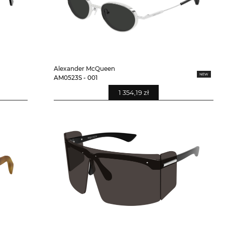
Alexander McQueen
AM0523S - 001
1 354,19 zł