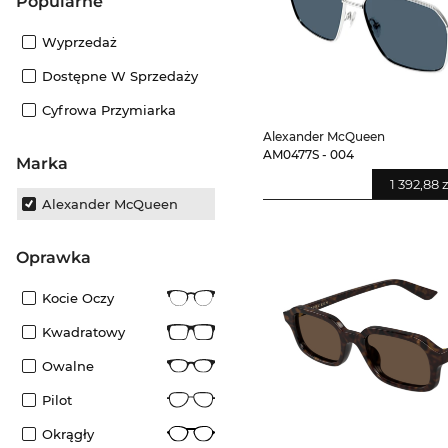
Popularne
Wyprzedaż
Dostępne W Sprzedaży
Cyfrowa Przymiarka
Alexander McQueen
AM0477S - 004
Marka
1 392,88 z
Alexander McQueen
oprawka
Kocie Oczy
Kwadratowy
Owalne
Pilot
Okrągły