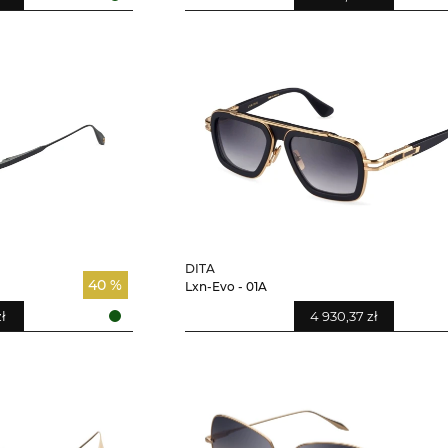
DITA
40 %
Lxn-Evo - 01A
zł
4 930,37 zł