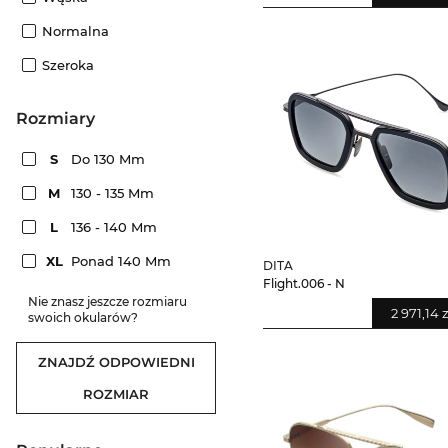
Normalna
Szeroka
rozmiary
S
Do 130 Mm
M
130 - 135 Mm
L
136 - 140 Mm
XL
Ponad 140 Mm
DITA
Flight.006 - N
Nie znasz jeszcze rozmiaru
2 971,14 z
swoich okularów?
ZNAJDŹ ODPOWIEDNI
ROZMIAR