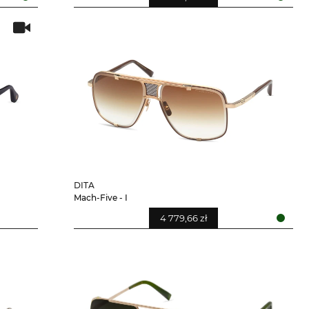
DITA
Mach-Five - I
4 779,66 zł