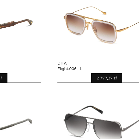
DITA
Flight.006 - L
zł
2 777,37 zł