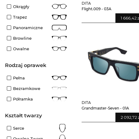
DITA
Okrągły
Flight.009 - 03A
Trapez
1 666,42 
Panoramiczne
Browline
Owalne
rodzaj oprawek
Pełna
Bezramkowe
Półramka
DITA
Grandmaster-Seven - 01A
kształt twarzy
2 092,72 
Serce
Owalna Twarz