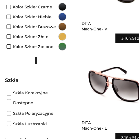
Kolor Szkieł Czarne
Kolor Szkieł Niebieskie
DITA
Kolor Szkieł Brązowe
Mach-One - V
Kolor Szkieł Złote
3 164,91 z
Kolor Szkieł Zielone
szkła
Szkła Korekcyjne
Dostępne
Szkła Polaryzacyjne
DITA
Szkła Lustrzanki
Mach-One - L
3 164,91 z