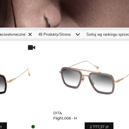
zeciwsłoneczne
DITA
Flight.006 - H
zł
2 777,37 zł