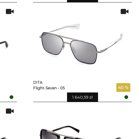
DITA
40 %
Flight-Seven - 05
1 640,59 zł