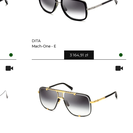
DITA
Mach-One - E
3 164,91 zł