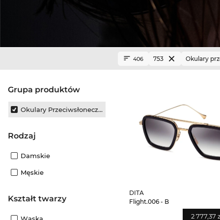
753
Okulary pr
406
grupa produktów
Okulary Przeciwsłoneczne
Rodzaj
Damskie
Męskie
DITA
Kształt twarzy
Flight.006 - B
2 777,37 
Wąska