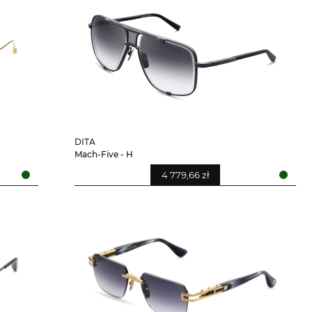
DITA
Mach-Five - H
4 779,66 zł