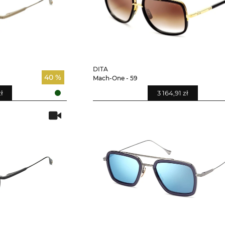
DITA
40 %
Mach-One - 59
zł
3 164,91 zł