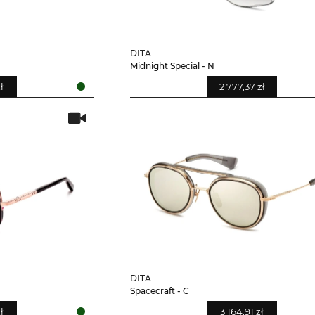
DITA
Midnight Special - N
ł
2 777,37 zł
DITA
Spacecraft - C
ł
3 164,91 zł