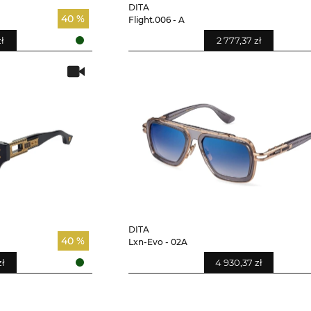
DITA
40 %
Flight.006 - A
zł
2 777,37 zł
DITA
40 %
Lxn-Evo - 02A
zł
4 930,37 zł