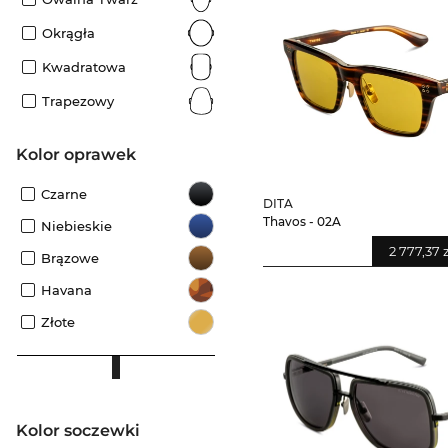
Okrągła
Kwadratowa
Trapezowy
kolor oprawek
Czarne
DITA
Thavos - 02A
Niebieskie
2 777,37 
Brązowe
Havana
Złote
Kolor soczewki