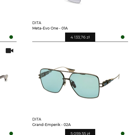
DITA
Meta-Evo One - 01A
4 133,76 zł
DITA
Grand-Emperik - 02A
5 059,55 zł