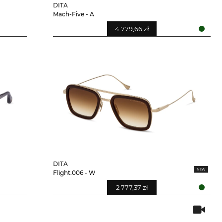
DITA
Mach-Five - A
4 779,66 zł
DITA
Flight.006 - W
2 777,37 zł