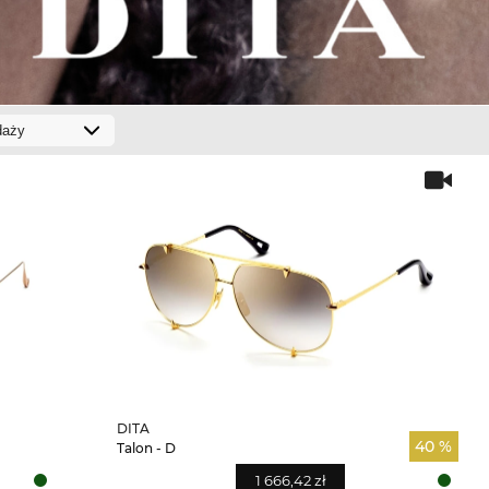
DITA
40 %
Talon - D
1 666,42 zł