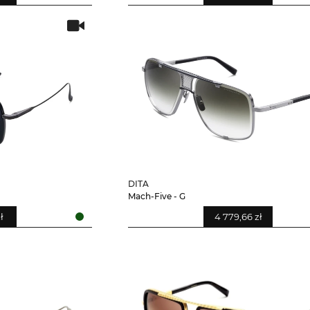
DITA
Mach-Five - G
ł
4 779,66 zł