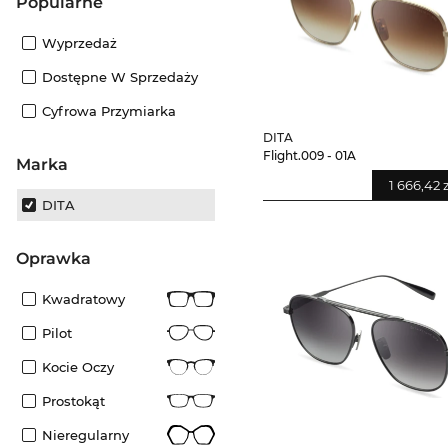
Popularne
Wyprzedaż
Dostępne W Sprzedaży
Cyfrowa Przymiarka
DITA
Flight.009 - 01A
Marka
1 666,42 
DITA
oprawka
Kwadratowy
Pilot
Kocie Oczy
Prostokąt
Nieregularny