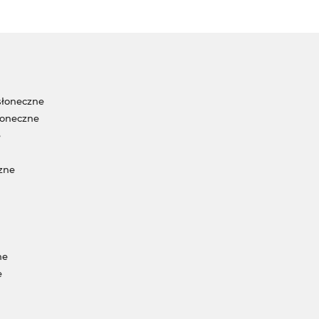
słoneczne
łoneczne
e
zne
ne
e