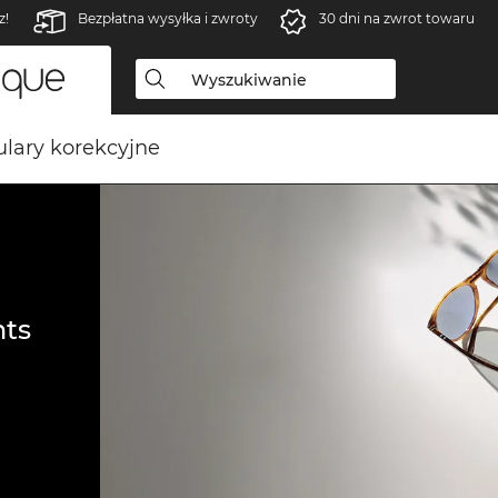
z!
Bezpłatna wysyłka i zwroty
30 dni na zwrot towaru
lary korekcyjne
ts