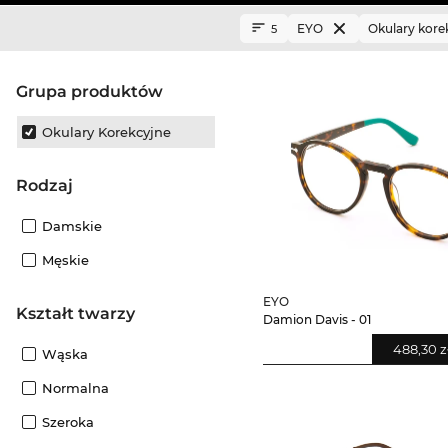
EYO
Okulary kore
5
grupa produktów
Okulary Korekcyjne
Rodzaj
Damskie
Męskie
EYO
Kształt twarzy
Damion Davis - 01
488,30 z
Wąska
Normalna
Szeroka