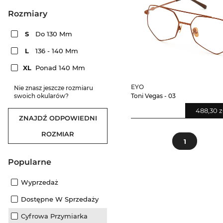
rozmiary
S
Do 130 Mm
L
136 - 140 Mm
XL
Ponad 140 Mm
EYO
Nie znasz jeszcze rozmiaru
Toni Vegas - 03
swoich okularów?
488,30 z
ZNAJDŹ ODPOWIEDNI
ROZMIAR
1
Popularne
Wyprzedaż
Dostępne W Sprzedaży
Cyfrowa Przymiarka