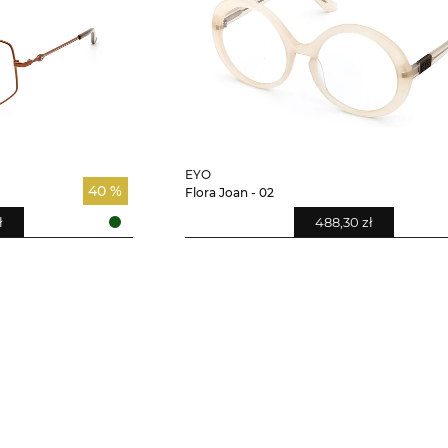
EYO
40 %
Flora Joan - 02
ł
488,30 zł