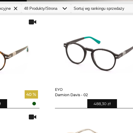
kcyjne
EYO
40 %
Damion Davis - 02
ł
488,30 zł