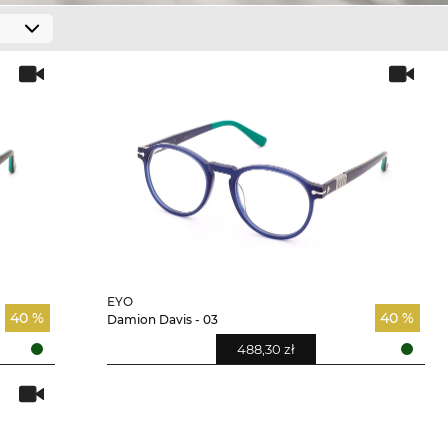
EYO
40 %
40 %
Damion Davis - 03
488,30 zł