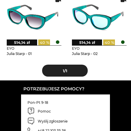
514,14 zł
40 %
514,14 zł
40 %
EYO
EYO
Julia Starp - 01
Julia Starp - 02
1
/1
POTRZEBUJESZ POMOCY?
Pon-Pt 9-18
Pomoc
Wyślij zgłoszenie
+48 22 103 35 36