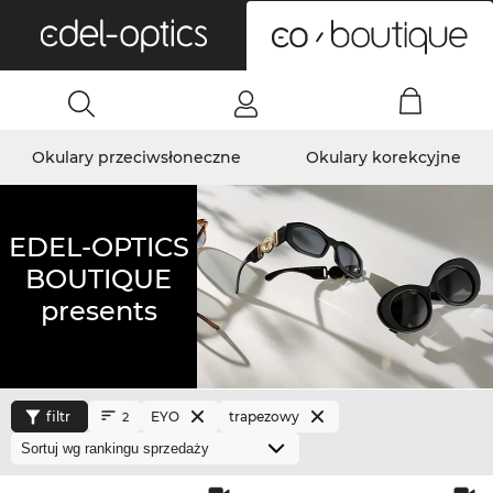
0
Okulary przeciwsłoneczne
Okulary korekcyjne
EDEL-OPTICS
BOUTIQUE
presents
filtr
EYO
trapezowy
2