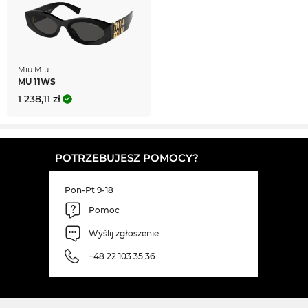
Miu Miu
MU 11WS
1 238,11 zł
POTRZEBUJESZ POMOCY?
Pon-Pt 9-18
Pomoc
Wyślij zgłoszenie
+48 22 103 35 36