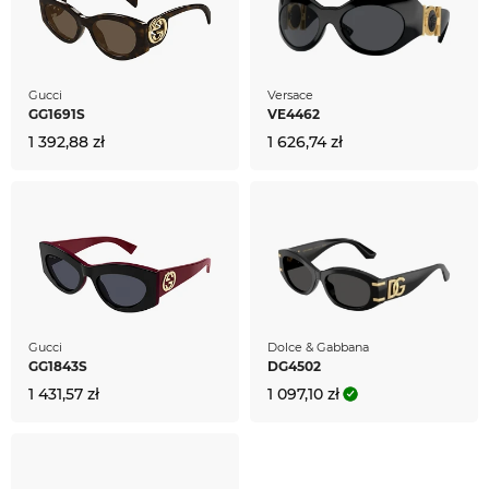
Gucci
Versace
GG1691S
VE4462
1 392,88 zł
1 626,74 zł
Gucci
Dolce & Gabbana
GG1843S
DG4502
1 431,57 zł
1 097,10 zł