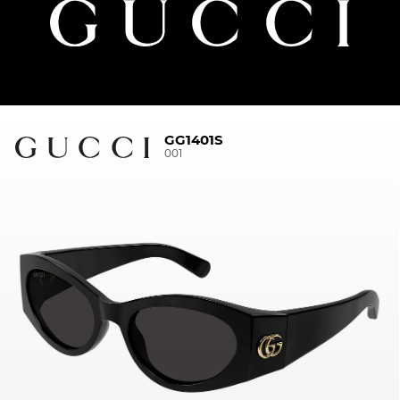
GG1401S
001