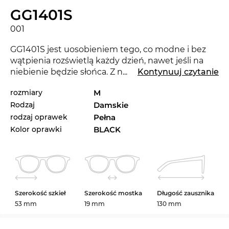
GG1401S
001
GG1401S jest uosobieniem tego, co modne i bez
wątpienia rozświetlą każdy dzień, nawet jeśli na
niebienie będzie słońca. Z nowymi okularami
...
Kontynuuj czytanie
Gucci
możesz pokazać, ze jesteś trendy. Ta renomowana
rozmiary
M
marka ustala kryteria w bieącym sezonie 2024.
Rodzaj
Damskie
Jakiś inny kolor bardziej pasuje do Twojego
ulubionego ubioru? Zapoznaj się także z innymi
rodzaj oprawek
Pełna
wariantami GG1401S marki Gucci z naszego
Kolor oprawki
BLACK
asortymentu kolekcji 2023 oraz 2024.
Te oprawki są odpowiednie dla
kobiet
, które
mieszkają w wielkich metropoliach. Nadają się na
każdą okazję, bo przecież chodzi o to, żeby dobrze
Szerokość szkieł
Szerokość mostka
Długość zausznika
zaprezentować się w roku 2024.
Kocie oczy
53 mm
19 mm
130 mm
sprawiają, że spojrzenie jest uwodzicielskie i
zarazem tajemnicze. Model GG1401S ma w sobie