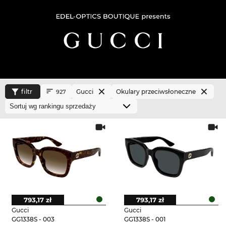
filtr
Gucci
Okulary przeciwsłoneczne
927
793,17 zł
793,17 zł
Gucci
Gucci
GG1338S - 003
GG1338S - 001