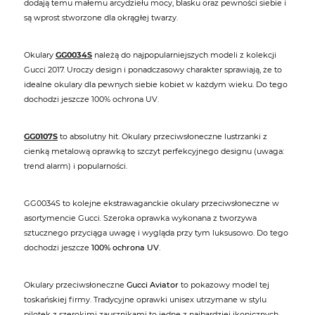
dodają temu małemu arcydziełu mocy, blasku oraz pewności siebie i
są wprost stworzone dla okrągłej twarzy.
Okulary
GG0034S
należą do najpopularniejszych modeli z kolekcji
Gucci 2017. Uroczy design i ponadczasowy charakter sprawiają, że to
idealne okulary dla pewnych siebie kobiet w każdym wieku. Do tego
dochodzi jeszcze 100% ochrona UV.
GG0107S
to absolutny hit. Okulary przeciwsłoneczne lustrzanki z
cienką metalową oprawką to szczyt perfekcyjnego designu (uwaga:
trend alarm) i popularności.
GG0034S to kolejne ekstrawaganckie okulary przeciwsłoneczne w
asortymencie Gucci. Szeroka oprawka wykonana z tworzywa
sztucznego przyciąga uwagę i wygląda przy tym luksusowo. Do tego
dochodzi jeszcze
100% ochrona UV
.
Okulary przeciwsłoneczne
Gucci Aviator
to pokazowy model tej
toskańskiej firmy. Tradycyjne oprawki unisex utrzymane w stylu
pilotek z szerokimi zausznikami to jedne z najbardziej ikonicznych