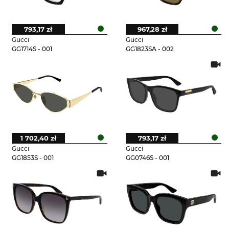
793,17 zł
967,28 zł
Gucci
Gucci
GG1714S - 001
GG1823SA - 002
1 702,40 zł
793,17 zł
Gucci
Gucci
GG1853S - 001
GG0746S - 001