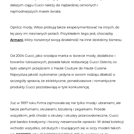
dalszym ciągu Gucci należy do najbardziej cenionych i
najmodniejszych marek świata.
Oprócz mody, Włosi próbują także eksperymentować na innych, do
tej pory im nieznanych polach. Przykładem tego jest, chociażby
Armani
, który rozszerzył swoją działalność na inne dziedziny biznesu.
Od 2004 Gucci, jako wiodąca marka w świecie mody, dodatków i
towarów luksusowych, posiada także restaurację
Gucci Osteria
, co
było udanym przejściem z Haute Couture do Haute Cuisine.
Najwyższa jakość wykonania i jedyna w swoim rodzaju dbałość o
szczegóły sprawia, że eklektyczne, ponadczasowe i romantyczne
produkty Gucci pozostawiają w tyle konkurencję.
Już w 1997 roku firma zajmowała się nie tylko modą i ubraniami, ale
także perfumami, okularami, biżuterią i zegarkami. Przede
wszystkim, jeśli chodzi o okulary i okulary przeciwsłoneczne, Gucci
jest bardzo kreatywny i tworzy niesamowite oprawki. W skład kolekcji
wchodzi wszystko, od dużych i rzucających się w oczy modeli takich