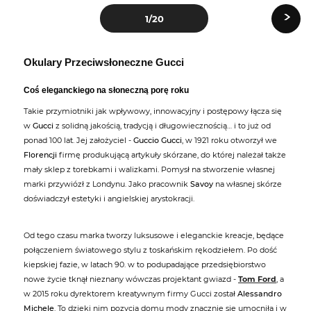
›
1
/20
Okulary Przeciwsłoneczne Gucci
Coś eleganckiego na słoneczną porę roku
Takie przymiotniki jak wpływowy, innowacyjny i postępowy łącza się
w
Gucci
z solidną jakością, tradycją i długowiecznością… i to już od
ponad 100 lat. Jej założyciel -
Guccio Gucci
, w 1921 roku otworzył we
Florencji
firmę produkującą artykuły skórzane, do której należał także
mały sklep z torebkami i walizkami. Pomysł na stworzenie własnej
marki przywiózł z Londynu. Jako pracownik
Savoy
na własnej skórze
doświadczył estetyki i angielskiej arystokracji.
Od tego czasu marka tworzy luksusowe i eleganckie kreacje, będące
połączeniem światowego stylu z toskańskim rękodziełem. Po dość
kiepskiej fazie, w latach 90. w to podupadające przedsiębiorstwo
nowe życie tknął nieznany wówczas projektant gwiazd -
Tom Ford
, a
w 2015 roku dyrektorem kreatywnym firmy Gucci został
Alessandro
Michele
. To dzięki nim pozycja domu mody znacznie się umocniła i w