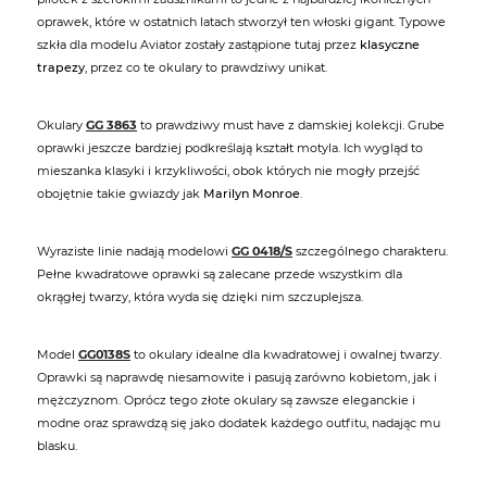
oprawek, które w ostatnich latach stworzył ten włoski gigant. Typowe
szkła dla modelu Aviator zostały zastąpione tutaj przez
klasyczne
trapezy
, przez co te okulary to prawdziwy unikat.
Okulary
GG 3863
to prawdziwy must have z damskiej kolekcji. Grube
oprawki jeszcze bardziej podkreślają kształt motyla. Ich wygląd to
mieszanka klasyki i krzykliwości, obok których nie mogły przejść
obojętnie takie gwiazdy jak
Marilyn Monroe
.
Wyraziste linie nadają modelowi
GG 0418/S
szczególnego charakteru.
Pełne kwadratowe oprawki są zalecane przede wszystkim dla
okrągłej twarzy, która wyda się dzięki nim szczuplejsza.
Model
GG0138S
to okulary idealne dla kwadratowej i owalnej twarzy.
Oprawki są naprawdę niesamowite i pasują zarówno kobietom, jak i
mężczyznom. Oprócz tego złote okulary są zawsze eleganckie i
modne oraz sprawdzą się jako dodatek każdego outfitu, nadając mu
blasku.