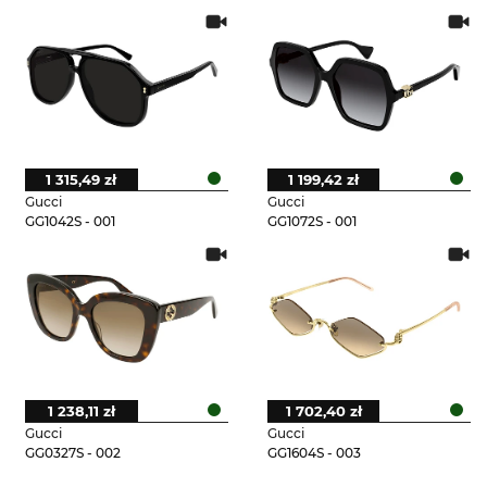
1 315,49 zł
1 199,42 zł
Gucci
Gucci
GG1042S - 001
GG1072S - 001
1 238,11 zł
1 702,40 zł
Gucci
Gucci
GG0327S - 002
GG1604S - 003