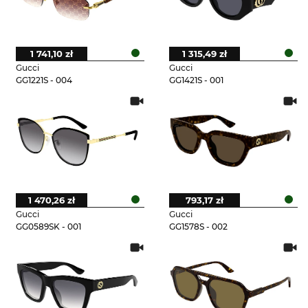
1 741,10 zł
1 315,49 zł
Gucci
Gucci
GG1221S - 004
GG1421S - 001
1 470,26 zł
793,17 zł
Gucci
Gucci
GG0589SK - 001
GG1578S - 002