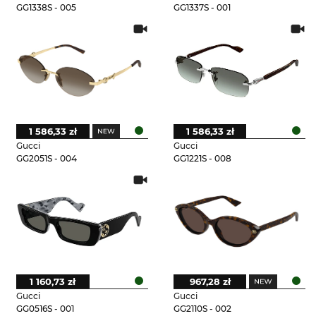
GG1338S - 005
GG1337S - 001
1 586,33 zł
1 586,33 zł
Gucci
Gucci
GG2051S - 004
GG1221S - 008
1 160,73 zł
967,28 zł
Gucci
Gucci
GG0516S - 001
GG2110S - 002