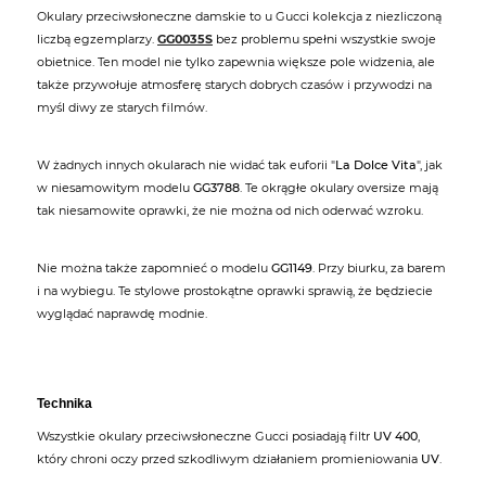
Okulary przeciwsłoneczne damskie to u Gucci kolekcja z niezliczoną
liczbą egzemplarzy.
GG0035S
bez problemu spełni wszystkie swoje
obietnice. Ten model nie tylko zapewnia większe pole widzenia, ale
także przywołuje atmosferę starych dobrych czasów i przywodzi na
myśl diwy ze starych filmów.
W żadnych innych okularach nie widać tak euforii "
La Dolce Vita
", jak
w niesamowitym modelu
GG3788
. Te okrągłe okulary oversize mają
tak niesamowite oprawki, że nie można od nich oderwać wzroku.
Nie można także zapomnieć o modelu
GG1149
. Przy biurku, za barem
i na wybiegu. Te stylowe prostokątne oprawki sprawią, że będziecie
wyglądać naprawdę modnie.
Technika
Wszystkie okulary przeciwsłoneczne Gucci posiadają filtr
UV 400
,
który chroni oczy przed szkodliwym działaniem promieniowania
UV
.