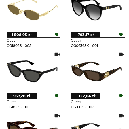
1 508,95 zł
793,17 zł
Gucci
Gucci
GG1802S - 005
GG0636SK - 001
967,28 zł
1 122,04 zł
Gucci
Gucci
GG1815S - 001
GG1661S - 002