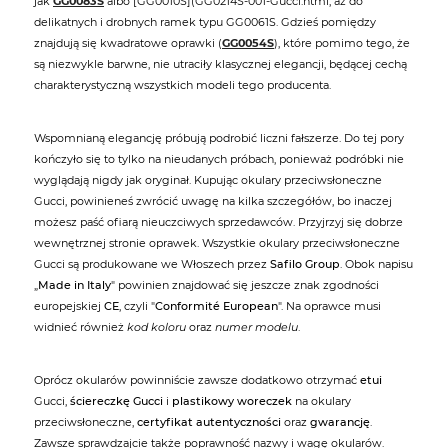
jak
GG0083S
albo [GG0010S](GG0214S-001-Gucci.html, aż do
delikatnych i drobnych ramek typu GG0061S. Gdzieś pomiędzy
znajdują się kwadratowe oprawki (
GG0054S
), które pomimo tego, że
są niezwykle barwne, nie utraciły klasycznej elegancji, będącej cechą
charakterystyczną wszystkich modeli tego producenta.
Wspomnianą elegancję próbują podrobić liczni fałszerze. Do tej pory
kończyło się to tylko na nieudanych próbach, ponieważ podróbki nie
wyglądają nigdy jak oryginał. Kupując okulary przeciwsłoneczne
Gucci, powinieneś zwrócić uwagę na kilka szczegółów, bo inaczej
możesz paść ofiarą nieuczciwych sprzedawców. Przyjrzyj się dobrze
wewnętrznej stronie oprawek. Wszystkie okulary przeciwsłoneczne
Gucci są produkowane we Włoszech przez
Safilo Group
. Obok napisu
„
Made in Italy
" powinien znajdować się jeszcze znak zgodności
europejskiej
CE
, czyli "
Conformité European
". Na oprawce musi
widnieć również
kod koloru
oraz
numer modelu
.
Oprócz okularów powinniście zawsze dodatkowo otrzymać
etui
Gucci,
ściereczkę Gucci
i
plastikowy woreczek
na okulary
przeciwsłoneczne,
certyfikat autentyczności
oraz
gwarancję
.
Zawsze sprawdzajcie także poprawność nazwy i wagę okularów.