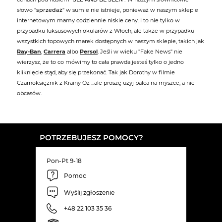
słowo "
sprzedaż
" w sumie nie istnieje, ponieważ w naszym sklepie
internetowym mamy codziennie niskie ceny. I to nie tylko w
przypadku luksusowych okularów z Włoch, ale także w przypadku
wszystkich topowych marek dostępnych w naszym sklepie, takich jak
Ray-Ban
,
Carrera
albo
Persol
. Jeśli w wieku "Fake News" nie
wierzysz, że to co mówimy to cała prawda jesteś tylko o jedno
kliknięcie stąd, aby się przekonać. Tak jak Dorothy w filmie
Czarnoksiężnik z Krainy Oz ...ale proszę użyj palca na myszce, a nie
obcasów.
POTRZEBUJESZ POMOCY?
Pon-Pt 9-18
Pomoc
Wyślij zgłoszenie
+48 22 103 35 36