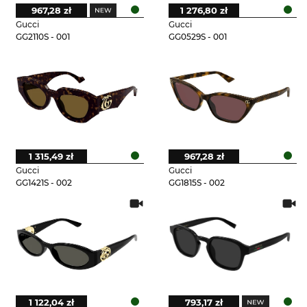
967,28 zł
1 276,80 zł
Gucci
Gucci
GG2110S - 001
GG0529S - 001
1 315,49 zł
967,28 zł
Gucci
Gucci
GG1421S - 002
GG1815S - 002
1 122,04 zł
793,17 zł