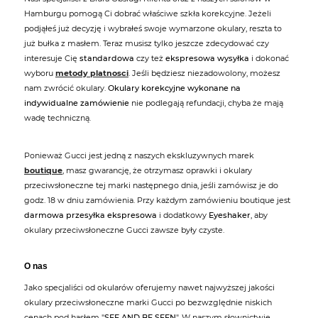
Hamburgu pomogą Ci dobrać właściwe szkła korekcyjne. Jeżeli
podjąłeś już decyzję i wybrałeś swoje wymarzone okulary, reszta to
już bułka z masłem. Teraz musisz tylko jeszcze zdecydować czy
interesuje Cię
standardowa
czy też
ekspresowa wysyłka
i dokonać
wyboru
metody platnosci
. Jeśli będziesz niezadowolony, możesz
nam zwrócić okulary.
Okulary korekcyjne wykonane na
indywidualne zamówienie
nie podlegają refundacji, chyba że mają
wadę techniczną.
Ponieważ Gucci jest jedną z naszych ekskluzywnych marek
boutique
, masz gwarancję, że otrzymasz oprawki i okulary
przeciwsłoneczne tej marki następnego dnia, jeśli zamówisz je do
godz. 18 w dniu zamówienia. Przy każdym zamówieniu boutique jest
darmowa przesyłka ekspresowa
i dodatkowy
Eyeshaker
, aby
okulary przeciwsłoneczne Gucci zawsze były czyste.
O nas
Jako specjaliści od okularów oferujemy nawet najwyższej jakości
okulary przeciwsłoneczne marki Gucci po bezwzględnie niskich
cenach pod hasłem "
SEE AND BE SEEN
". W naszym słownictwie