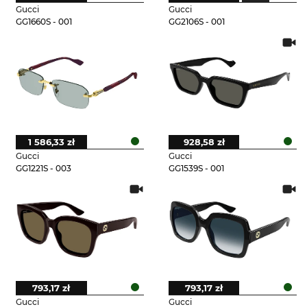
Gucci
Gucci
GG1660S - 001
GG2106S - 001
1 586,33 zł
928,58 zł
Gucci
Gucci
GG1221S - 003
GG1539S - 001
793,17 zł
793,17 zł
Gucci
Gucci