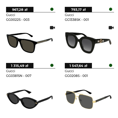
967,28 zł
793,17 zł
Gucci
Gucci
GG0022S - 003
GG1338SK - 001
1 315,49 zł
1 547,64 zł
Gucci
Gucci
GG0381SN - 007
GG0208S - 001