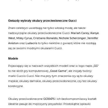
Gwiazdy wybrały okulary przeciwsloneczne Gucci
Znani celebryci uwielbiają nie tylko włoską modę, ale także
nadzwyczajne okulary przeciwsłoneczne Gucci.
Mariah Carey
,
Kanye
West
,
Miley Cyrus
,
Cristiano Ronaldo
,
Nichole Scherzinger
,
Jennifer
Aniston
oraz
Ludacris
to tylko niektóre z gwiazd, które nie rozstają
się ze swoimi modnymi okularami Gucci.
Modele
Pojawiający się w nazwach wszystkich modeli oraz w logo napis „
GG
“
to nie skrót gry komputerowej „
Good Game
“, ale inicjały twórcy
marki Guccio Gucci. Nie ma przy tym znaczenia czy są to okulary
męskie, okulary damskie, okulary przeciwsłoneczne, czy też okulary
korekcyjne.
Okulary przeciwsłoneczne
GG1047S
i ich bezkompromisowy kształt
idealnie pasuje do mężczyzny przyszłości. Prostokątne oprawki