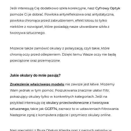
Jeśli interesują Cię dodatkowo szkła korekcyjne, nasz
Cyfrowy Optyk
pomoże Ci je dobrać. Powłoka antyrefleksowa oraz antystatyczna,
powłoka chroniąca przed zabrudzeniem, efekt lotosu to tylko
niektóre z rozwiązań, które posiadają nasze utwardzane szkła z
tworzywa sztucznego.
Możecie także zamówić okulary z polaryzacją, czyli takie, które
chronią oczy przed oślepieniem. Dzięki temu Wasze oczy nie będą
przeciążone oraz przemęczone.
Jakie okulary do mnie pasują?
Znalezienie właściwego modelu
nie zawsze jest łatwe. Możemy
Wam jednak w tym pomóc. Poszukiwania znacznie ułatwi filtr,
pokazujący okulary tylko w konkretnych kategoriach. Jeśli na
przykład interesują cię
okulary przeciwsłoneczne z tworzywa
sztucznego
, takie jak
GG3774
, zaznacz to w ustawieniach filtrowania.
Następnie zgraj z komputera zdjęcie i przymierz okulary online.
Nasi specjaliści z Biura Obsługi Klienta oraz z naszych salonów w