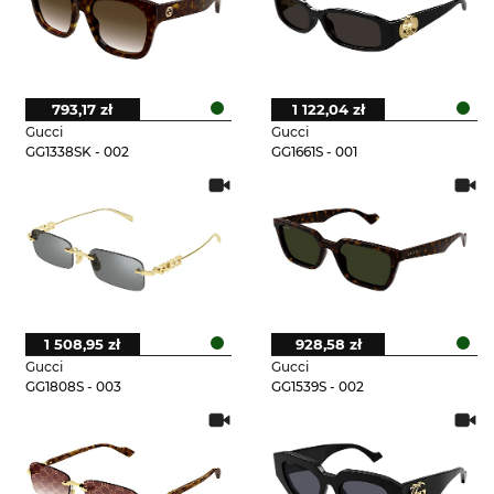
793,17 zł
1 122,04 zł
Gucci
Gucci
GG1338SK - 002
GG1661S - 001
1 508,95 zł
928,58 zł
Gucci
Gucci
GG1808S - 003
GG1539S - 002