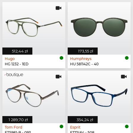
512,44 zł
173,55 zł
Hugo
Humphreys
HG 1232 - 1ED
HU 581142C - 40
1 289,70 zł
354,24 zł
Tom Ford
Esprit
FT5981-B - 093
ET17464 - 508