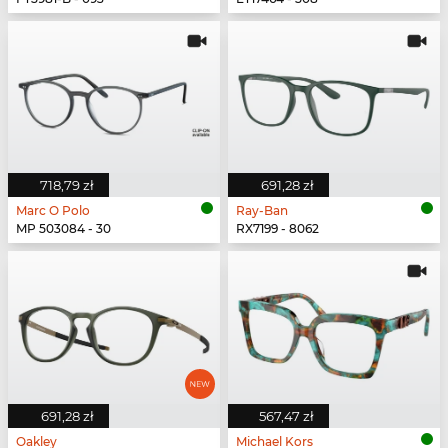
718,79 zł
691,28 zł
Marc O Polo
Ray-Ban
MP 503084 - 30
RX7199 - 8062
691,28 zł
567,47 zł
Oakley
Michael Kors