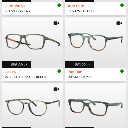
Humphreys
Tom Ford
HU 581066 - 43
FT6025-B - 096
656,89 zł
581,22 zł
Oakley
Ray-Ban
WHEEL HOUSE - 816607
RX5417 - 8252