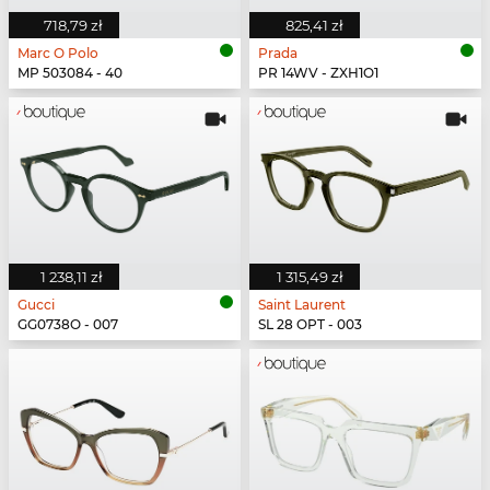
718,79 zł
825,41 zł
Marc O Polo
Prada
MP 503084 - 40
PR 14WV - ZXH1O1
1 238,11 zł
1 315,49 zł
Gucci
Saint Laurent
GG0738O - 007
SL 28 OPT - 003