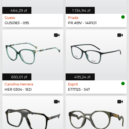
464,29 zł
1 134,94 zł
Guess
Prada
GU50183 - 095
PR A19V - 14R1O1
650,01 zł
495,24 zł
Carolina Herrera
Esprit
HER 0304 - 1ED
ET17125 - 547