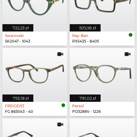
722,23 zł
505,56 zł
Swarovski
Ray-Ban
SK2047 - 1043
RX5435 - 8405
753,18 zł
791,02 zł
FREIGEIST
Persol
FG 863043 - 40
PO3286V - 1226