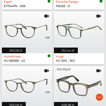
Esprit
Porsche Design
ET17447N - 508
P8328 - D
533,08 zł
512,44 zł
Humphreys
Hugo
HU 581069 - 43
HG 1352 - 1ED
533,08 zł
928,58 zł