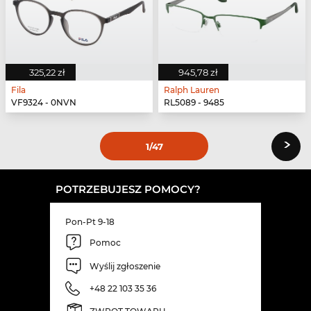
325,22 zł
945,78 zł
Fila
Ralph Lauren
VF9324 - 0NVN
RL5089 - 9485
›
1
/47
POTRZEBUJESZ POMOCY?
Pon-Pt 9-18
Pomoc
Wyślij zgłoszenie
+48 22 103 35 36