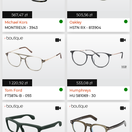
567,47 zł
505,56 zł
Michael Kors
Oakley
MONTREUX - 3943
HSTN RX - 813904
1 220,92 zł
533,08 zł
Tom Ford
Humphreys
FT5874-B - 093
HU 581069 - 30