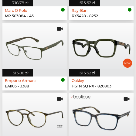
718,79 zł
615,62 zł
Marc O Polo
Ray-Ban
MP 503084 - 45
RX5428 - 8252
515,88 zł
615,62 zł
Emporio Armani
Oakley
EA1105 - 3388
HSTN SQ RX - 820803