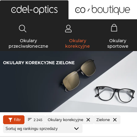
0
Okulary
Okulary
Okulary
przeciwsłoneczne
korekcyjne
sportowe
OKULARY KOREKCYJNE ZIELONE
filtr
Okulary korekcyjne
Zielone
2 245