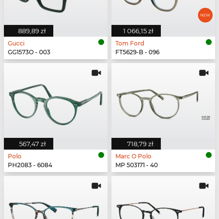
889,89 zł
1 066,15 zł
Gucci
Tom Ford
GG1573O - 003
FT5629-B - 096
567,47 zł
718,79 zł
Polo
Marc O Polo
PH2083 - 6084
MP 503171 - 40