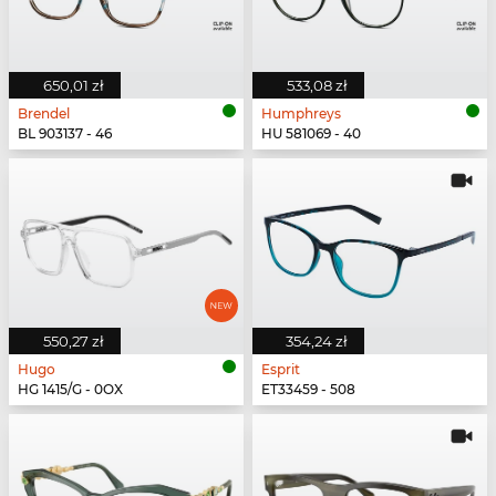
650,01 zł
533,08 zł
Brendel
Humphreys
BL 903137 - 46
HU 581069 - 40
550,27 zł
354,24 zł
Hugo
Esprit
HG 1415/G - 0OX
ET33459 - 508