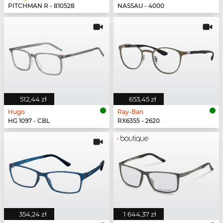
PITCHMAN R - 810528
NASSAU - 4000
512,44 zł
653,45 zł
Hugo
Ray-Ban
HG 1097 - CBL
RX6355 - 2620
354,24 zł
1 644,37 zł