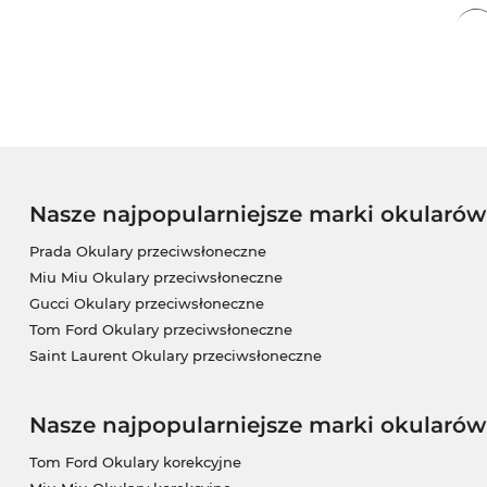
wyślemy Ci twoje nowe okulary W naszym sklepie o
cenach. Tak korzystnie, nie kupisz GG1606OK nawe
Nasze najpopularniejsze marki okularó
Prada Okulary przeciwsłoneczne
Miu Miu Okulary przeciwsłoneczne
Gucci Okulary przeciwsłoneczne
Tom Ford Okulary przeciwsłoneczne
Saint Laurent Okulary przeciwsłoneczne
Nasze najpopularniejsze marki okularów
Tom Ford Okulary korekcyjne