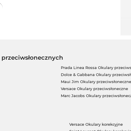
nline stale oferujemy produkty w niskich
t w promocji.
w przeciwsłonecznych
Prada Linea Rossa Okulary przeciw
Dolce & Gabbana Okulary przeciws
Maui Jim Okulary przeciwsłoneczn
Versace Okulary przeciwsłoneczne
Marc Jacobs Okulary przeciwsłonec
Versace Okulary korekcyjne