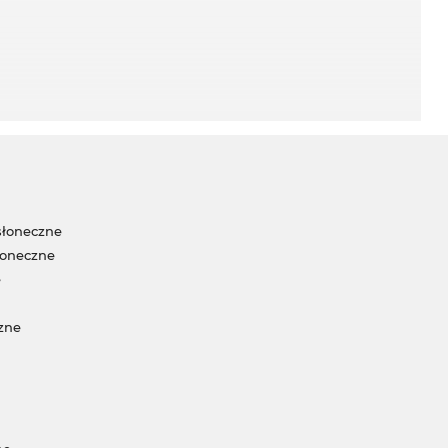
słoneczne
łoneczne
e
zne