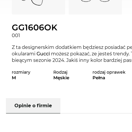
GG1606OK
001
Z ta designerskim dodatkiem będziesz posiadać pe
okularami
Gucci
możesz pokazać, ze jesteś trendy.
bieącym sezonie 2024. Jakiś inny kolor bardziej p
się także z innymi wariantami GG1606OK marki Guc
rozmiary
Rodzaj
rodzaj oprawek
2024.
M
Męskie
Pełna
Oprawka jest specjalnie zaprojektowana dla
mężcz
tradycyjną jakośią.
Tytanowe
oprawki mają w sobie 
niezwykła lekkość. Oprócz produkcji okularów tyta
samolotów i statków kosmicznych. Spełnia najwyższe
Opinie o firmie
dłuższą żywotnością niż inne materiały.
Ten model został już zamówiony i wkrótce będzie 
zapewniasz sobie zakup w atrakcyjnej cenie, a jak 