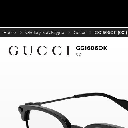
Home
Okulary korekcyjne
Gucci
GG1606OK (001)
GG1606OK
001