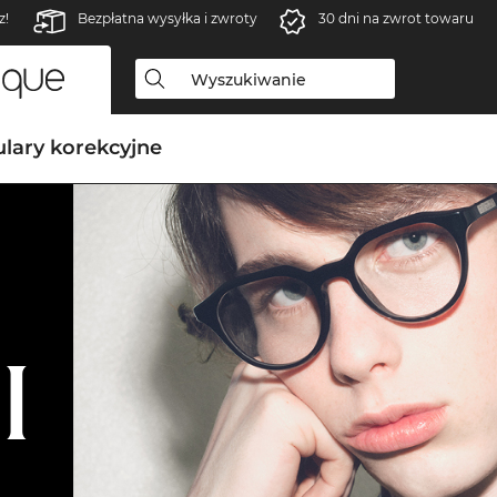
z!
Bezpłatna wysyłka i zwroty
30 dni na zwrot towaru
lary korekcyjne