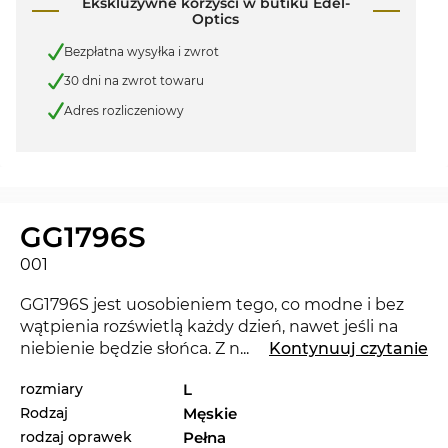
Ekskluzywne korzyści w butiku Edel-
Optics
Bezpłatna wysyłka i zwrot
30 dni na zwrot towaru
Adres rozliczeniowy
GG1796S
001
GG1796S jest uosobieniem tego, co modne i bez
wątpienia rozświetlą każdy dzień, nawet jeśli na
niebienie będzie słońca. Z nowymi okularami
...
Kontynuuj czytanie
Gucci
możesz pokazać, ze jesteś trendy. Ta renomowana
rozmiary
L
marka ustala kryteria w bieącym sezonie 2025.
Rodzaj
Męskie
Oprawka jest specjalnie zaprojektowana dla
rodzaj oprawek
Pełna