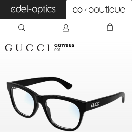
0
GG1796S
001