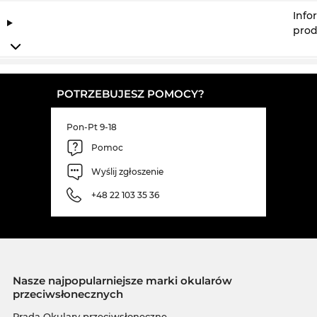
Info
prod
POTRZEBUJESZ POMOCY?
Pon-Pt 9-18
Pomoc
Wyślij zgłoszenie
+48 22 103 35 36
Nasze najpopularniejsze marki okularów
przeciwsłonecznych
Prada Okulary przeciwsłoneczne