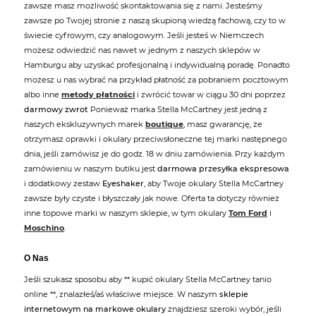
zawsze masz możliwość skontaktowania się z nami. Jesteśmy
zawsze po Twojej stronie z naszą skupioną wiedzą fachową, czy to w
świecie cyfrowym, czy analogowym. Jeśli jesteś w Niemczech
możesz odwiedzić nas nawet w jednym z naszych sklepów w
Hamburgu aby uzyskać profesjonalną i indywidualną poradę. Ponadto
możesz u nas wybrać na przykład płatność za pobraniem pocztowym
albo inne
metody płatności
i zwrócić towar w ciągu 30 dni poprzez
darmowy zwrot
Ponieważ marka Stella McCartney jest jedną z
naszych ekskluzywnych marek
boutique
, masz gwarancję, że
otrzymasz oprawki i okulary przeciwsłoneczne tej marki następnego
dnia, jeśli zamówisz je do godz. 18 w dniu zamówienia. Przy każdym
zamówieniu w naszym butiku jest
darmowa przesyłka ekspresowa
i dodatkowy zestaw
Eyeshaker
, aby Twoje okulary Stella McCartney
zawsze były czyste i błyszczały jak nowe. Oferta ta dotyczy również
inne topowe marki w naszym sklepie, w tym okulary
Tom Ford
i
Moschino
.
O Nas
Jeśli szukasz sposobu aby ** kupić okulary Stella McCartney tanio
online **, znalazłeś/aś właściwe miejsce. W naszym
sklepie
internetowym na markowe okulary
znajdziesz szeroki wybór, jeśli