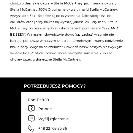
chodzi o
damskie okulary Stella McCartney
, jak i męskie okulary
Stella McCartney. 100% Oryginalne okulary marki Stella McCartney,
wszystkie z Etui i ściereczką do czyszczenia. Jako specjaliści od
okularów oferujemy nawet najwyższej jakości okulary marki Stella
McCartney po bezwzględnie niskich cenach pod hasłem "
SEE AND
BE SEEN
". W naszym słownictwie słowo "
sprzedaż
" w sumie nie
istnieje, ponieważ w naszym sklepie internetowym mamy codziennie
niskie ceny. Więc na co czekasz? Odwiedź nas w naszym niezwykłym
świecie
Edel-Optics
i pozwól sobie na czyste sumienie kupując
okulary przeciwsłoneczne Stella McCartney.
POTRZEBUJESZ POMOCY?
Pon-Pt 9-18
Pomoc
Wyślij zgłoszenie
+48 22 103 35 36