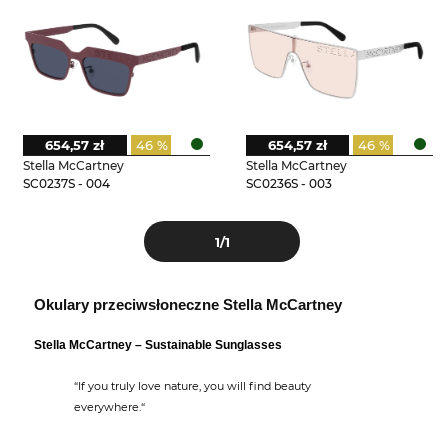
654,57 zł
46 %
654,57 zł
46 %
Stella McCartney
Stella McCartney
SC0237S - 004
SC0236S - 003
1
/1
Okulary przeciwsłoneczne Stella McCartney
Stella McCartney – Sustainable Sunglasses
“If you truly love nature, you will find beauty
everywhere.“