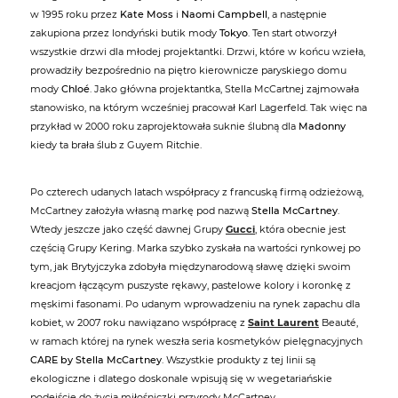
w 1995 roku przez
Kate Moss
i
Naomi Campbell
, a następnie
zakupiona przez londyński butik mody
Tokyo
. Ten start otworzył
wszystkie drzwi dla młodej projektantki. Drzwi, które w końcu wzieła,
prowadziły bezpośrednio na piętro kierownicze paryskiego domu
mody
Chloé
. Jako główna projektantka, Stella McCartnej zajmowała
stanowisko, na którym wcześniej pracował Karl Lagerfeld. Tak więc na
przykład w 2000 roku zaprojektowała suknie ślubną dla
Madonny
kiedy ta brała ślub z Guyem Ritchie.
Po czterech udanych latach współpracy z francuską firmą odzieżową,
McCartney założyła własną markę pod nazwą
Stella McCartney
.
Wtedy jeszcze jako część dawnej Grupy
Gucci
, która obecnie jest
częścią Grupy Kering. Marka szybko zyskała na wartości rynkowej po
tym, jak Brytyjczyka zdobyła międzynarodową sławę dzięki swoim
kreacjom łączącym puszyste rękawy, pastelowe kolory i koronkę z
męskimi fasonami. Po udanym wprowadzeniu na rynek zapachu dla
kobiet, w 2007 roku nawiązano współpracę z
Saint Laurent
Beauté,
w ramach której na rynek weszła seria kosmetyków pielęgnacyjnych
CARE by Stella McCartney
. Wszystkie produkty z tej linii są
ekologiczne i dlatego doskonale wpisują się w wegetariańskie
podejście do życia miłośniczki przyrody McCartney.