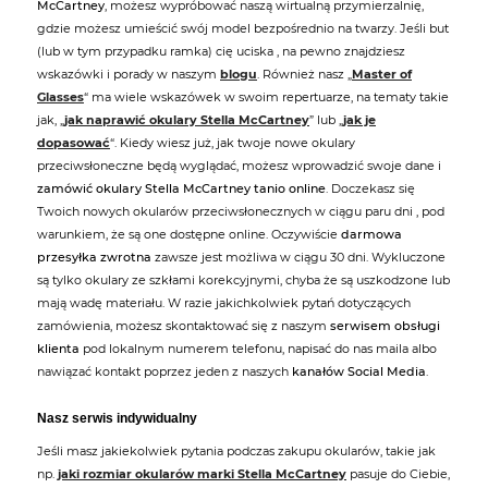
McCartney
, możesz wypróbować naszą wirtualną przymierzalnię,
gdzie możesz umieścić swój model bezpośrednio na twarzy. Jeśli but
(lub w tym przypadku ramka) cię uciska , na pewno znajdziesz
wskazówki i porady w naszym
blogu
. Również nasz „
Master of
Glasses
“ ma wiele wskazówek w swoim repertuarze, na tematy takie
jak, „
jak naprawić okulary Stella McCartney
” lub „
jak je
dopasować
“. Kiedy wiesz już, jak twoje nowe okulary
przeciwsłoneczne będą wyglądać, możesz wprowadzić swoje dane i
zamówić okulary Stella McCartney tanio online
. Doczekasz się
Twoich nowych okularów przeciwsłonecznych w ciągu paru dni , pod
warunkiem, że są one dostępne online. Oczywiście
darmowa
przesyłka zwrotna
zawsze jest możliwa w ciągu 30 dni. Wykluczone
są tylko okulary ze szkłami korekcyjnymi, chyba że są uszkodzone lub
mają wadę materiału. W razie jakichkolwiek pytań dotyczących
zamówienia, możesz skontaktować się z naszym
serwisem obsługi
klienta
pod lokalnym numerem telefonu, napisać do nas maila albo
nawiązać kontakt poprzez jeden z naszych
kanałów Social Media
.
Nasz serwis indywidualny
Jeśli masz jakiekolwiek pytania podczas zakupu okularów, takie jak
np.
jaki rozmiar okularów marki Stella McCartney
pasuje do Ciebie,