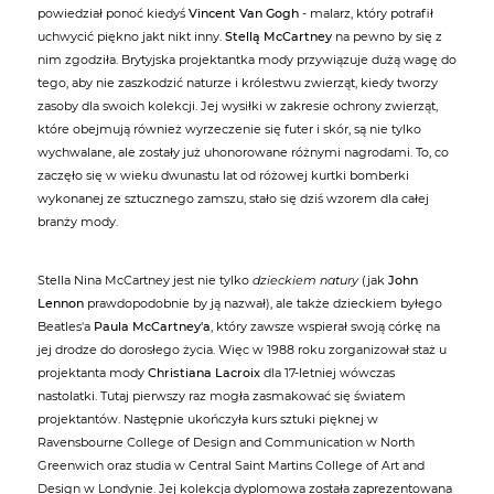
powiedział ponoć kiedyś
Vincent Van Gogh
- malarz, który potrafił
uchwycić piękno jakt nikt inny.
Stellą McCartney
na pewno by się z
nim zgodziła. Brytyjska projektantka mody przywiązuje dużą wagę do
tego, aby nie zaszkodzić naturze i królestwu zwierząt, kiedy tworzy
zasoby dla swoich kolekcji. Jej wysiłki w zakresie ochrony zwierząt,
które obejmują również wyrzeczenie się futer i skór, są nie tylko
wychwalane, ale zostały już uhonorowane różnymi nagrodami. To, co
zaczęło się w wieku dwunastu lat od różowej kurtki bomberki
wykonanej ze sztucznego zamszu, stało się dziś wzorem dla całej
branży mody.
Stella Nina McCartney jest nie tylko
dzieckiem natury
(jak
John
Lennon
prawdopodobnie by ją nazwał), ale także dzieckiem byłego
Beatles'a
Paula McCartney'a
, który zawsze wspierał swoją córkę na
jej drodze do dorosłego życia. Więc w 1988 roku zorganizował staż u
projektanta mody
Christiana Lacroix
dla 17-letniej wówczas
nastolatki. Tutaj pierwszy raz mogła zasmakować się światem
projektantów. Następnie ukończyła kurs sztuki pięknej w
Ravensbourne College of Design and Communication w North
Greenwich oraz studia w Central Saint Martins College of Art and
Design w Londynie. Jej kolekcja dyplomowa została zaprezentowana