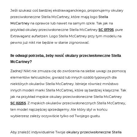
Jeśli szukasz coś bardziej ekstrawaganckiego, proponujemy okulary
przeciwsłoneczne Stella McCartney, które mają logo
Stella
McCartney
na oprawce lub nawet na samym szkle. Tak jak na
przykład okulary przeciwsłoneczne Stella McCartney
SC 0170S
. pure
Extravaganz aufsetzen. Logo Stella McCartney przy tym modelu na
pewno już nikt nie będzie w stanie zignorować.
Ile odwagi potrzeba, żeby nosić okulary przeciwsłoneczne Stella
McCartney?
Żadnej! Nikt nie zmusza cię do zwrócenia na siebie uwagi za pomocą
elementów łańcuszków, gwiazd lub innych ozdób typowych dla
niektórych okularów Stella McCartney. Istnieje również mnóstwo
innych modeli marki Stella McCartnej, które są bardziej klasyczne. Tak
jak na przykład męskie okulary przeciwsłoneczne Stella McCartney
SC 0225S
. Z męskich okularów przeciwsłonecznych Stella McCartney,
ten model najczęściej sprzedajemy. Ale który styl w końcu
wybierzesz zależy oczywiście tylko od Twojego gustu.
Aby znaleźć indywidualnie Twoje
okulary przeciwsłoneczne Stella