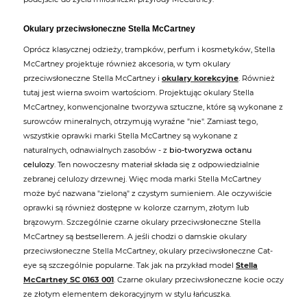
Okulary przeciwsłoneczne Stella McCartney
Oprócz klasycznej odzieży, trampków, perfum i kosmetyków, Stella
McCartney projektuje również akcesoria, w tym okulary
przeciwsłoneczne Stella McCartney i
okulary korekcyjne
. Również
tutaj jest wierna swoim wartościom. Projektując okulary Stella
McCartney, konwencjonalne tworzywa sztuczne, które są wykonane z
surowców mineralnych, otrzymują wyraźne "nie". Zamiast tego,
wszystkie oprawki marki Stella McCartney są wykonane z
naturalnych, odnawialnych zasobów - z
bio-tworyzwa octanu
celulozy
. Ten nowoczesny materiał składa się z odpowiedzialnie
zebranej celulozy drzewnej. Więc moda marki Stella McCartney
może być nazwana "zieloną" z czystym sumieniem. Ale oczywiście
oprawki są również dostępne w kolorze czarnym, złotym lub
brązowym. Szczególnie czarne okulary przeciwsłoneczne Stella
McCartney są bestsellerem. A jeśli chodzi o damskie okulary
przeciwsłoneczne Stella McCartney, okulary przeciwsłoneczne Cat-
eye są szczególnie popularne. Tak jak na przykład model
Stella
McCartney SC 0163 001
. Czarne okulary przeciwsłoneczne kocie oczy
ze złotym elementem dekoracyjnym w stylu łańcuszka.