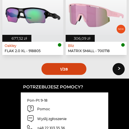
677,52 zł
306,09 zł
Oakley
Bliz
FLAK 2.0 XL - 918805
MATRIX SMALL - 700718
›
1
/28
POTRZEBUJESZ POMOCY?
Pon-Pt 9-18
Pomoc
Wyślij zgłoszenie
+48 22 103 35 36