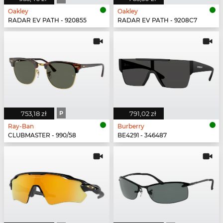
Oakley
Oakley
RADAR EV PATH - 920855
RADAR EV PATH - 9208C7
753,18 zł
P
791,02 zł
Ray-Ban
Burberry
CLUBMASTER - 990/58
BE4291 - 346487