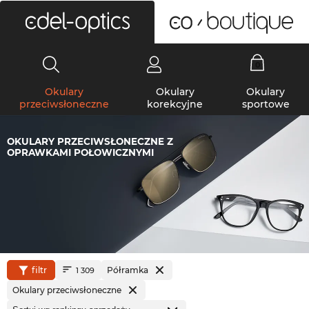
0
Okulary
Okulary
Okulary
przeciwsłoneczne
korekcyjne
sportowe
OKULARY PRZECIWSŁONECZNE Z
OPRAWKAMI POŁOWICZNYMI
filtr
Półramka
1 309
Okulary przeciwsłoneczne