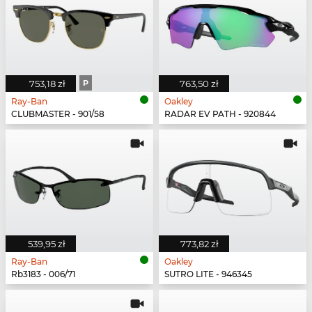
753,18 zł
P
763,50 zł
Ray-Ban
Oakley
CLUBMASTER - 901/58
RADAR EV PATH - 920844
539,95 zł
773,82 zł
Ray-Ban
Oakley
Rb3183 - 006/71
SUTRO LITE - 946345