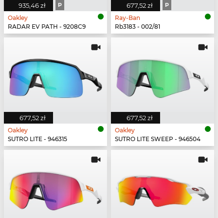
935,46 zł
P
677,52 zł
P
Oakley
Ray-Ban
RADAR EV PATH - 9208C9
Rb3183 - 002/81
677,52 zł
677,52 zł
Oakley
Oakley
SUTRO LITE - 946315
SUTRO LITE SWEEP - 946504