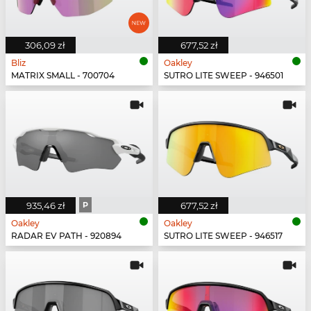
306,09 zł
677,52 zł
Bliz
Oakley
MATRIX SMALL - 700704
SUTRO LITE SWEEP - 946501
935,46 zł
P
677,52 zł
Oakley
Oakley
RADAR EV PATH - 920894
SUTRO LITE SWEEP - 946517