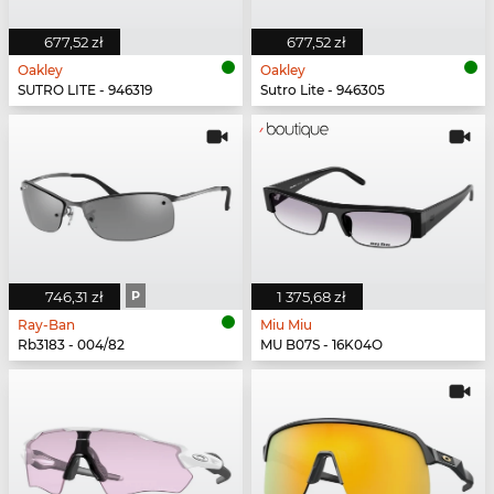
677,52 zł
677,52 zł
Oakley
Oakley
SUTRO LITE - 946319
Sutro Lite - 946305
746,31 zł
P
1 375,68 zł
Ray-Ban
Miu Miu
Rb3183 - 004/82
MU B07S - 16K04O