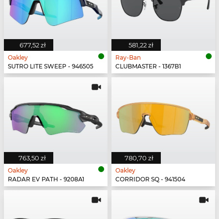
677,52 zł
581,22 zł
Oakley
Ray-Ban
SUTRO LITE SWEEP - 946505
CLUBMASTER - 1367B1
763,50 zł
780,70 zł
Oakley
Oakley
RADAR EV PATH - 9208A1
CORRIDOR SQ - 941504