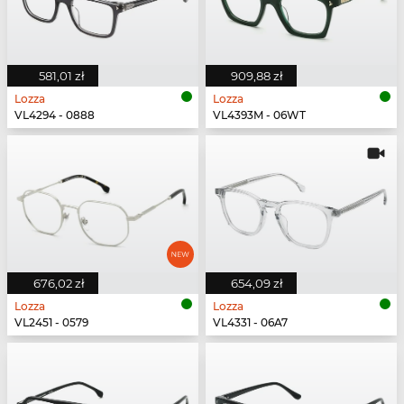
581,01 zł
909,88 zł
Lozza
Lozza
VL4294 - 0888
VL4393M - 06WT
676,02 zł
654,09 zł
Lozza
Lozza
VL2451 - 0579
VL4331 - 06A7