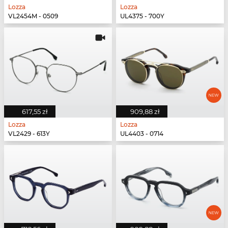
Lozza
Lozza
VL2454M - 0509
UL4375 - 700Y
617,55 zł
909,88 zł
Lozza
Lozza
VL2429 - 613Y
UL4403 - 0714