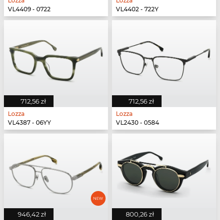
Lozza
Lozza
VL4409 - 0722
VL4402 - 722Y
712,56 zł
712,56 zł
Lozza
Lozza
VL4387 - 06YY
VL2430 - 0584
946,42 zł
800,26 zł