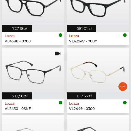
727,18 zł
581,01 zł
Lozza
Lozza
VL4388 - 0700
VL4294V - 700Y
712,56 zł
617,55 zł
Lozza
Lozza
VL2430 - 0SNF
VL2449 - 0300