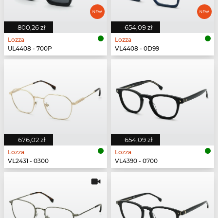
800,26 zł
654,09 zł
Lozza
Lozza
UL4408 - 700P
VL4408 - 0D99
676,02 zł
654,09 zł
Lozza
Lozza
VL2431 - 0300
VL4390 - 0700