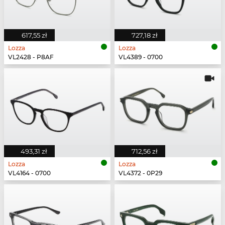
617,55 zł
727,18 zł
Lozza
Lozza
VL2428 - P8AF
VL4389 - 0700
493,31 zł
712,56 zł
Lozza
Lozza
VL4164 - 0700
VL4372 - 0P29