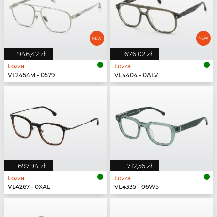
946,42 zł
676,02 zł
Lozza
Lozza
VL2454M - 0579
VL4404 - 0ALV
697,94 zł
712,56 zł
Lozza
Lozza
VL4267 - 0XAL
VL4335 - 06W5