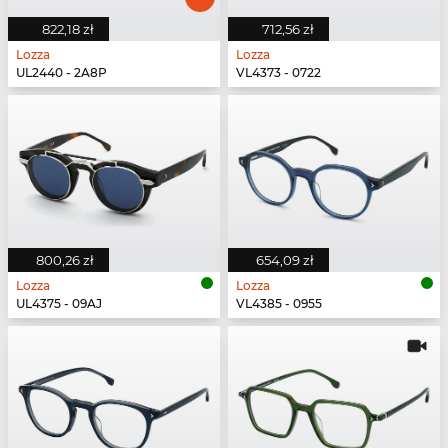
822,18 zł
712,56 zł
Lozza
Lozza
UL2440 - 2A8P
VL4373 - 0722
800,26 zł
654,09 zł
Lozza
Lozza
UL4375 - 09AJ
VL4385 - 0955