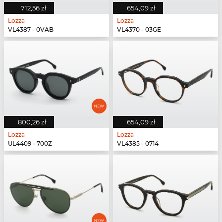
712,56 zł
654,09 zł
Lozza
Lozza
VL4387 - 0VAB
VL4370 - 03GE
800,26 zł
654,09 zł
Lozza
Lozza
UL4409 - 700Z
VL4385 - 0714