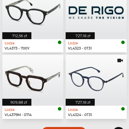
712,56 zł
727,18 zł
Lozza
Lozza
VL4373 - 700Y
VL4323 - 0T31
909,88 zł
727,18 zł
Lozza
Lozza
VL4379M - 0714
VL4324 - 0T31