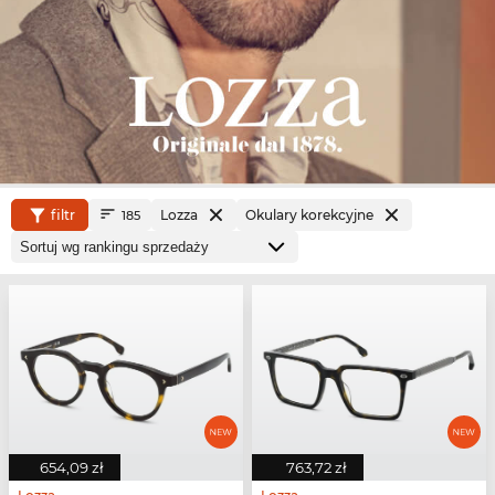
filtr
Lozza
Okulary korekcyjne
185
654,09 zł
763,72 zł