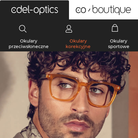
0
Okulary
Okulary
Okulary
przeciwsłoneczne
korekcyjne
sportowe