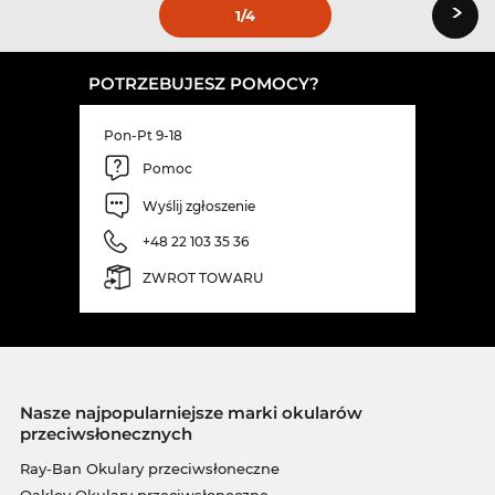
›
1
/4
POTRZEBUJESZ POMOCY?
Pon-Pt 9-18
Pomoc
Wyślij zgłoszenie
+48 22 103 35 36
ZWROT TOWARU
Nasze najpopularniejsze marki okularów
przeciwsłonecznych
Ray-Ban Okulary przeciwsłoneczne