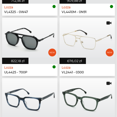
712,56 zł
909,88 zł
Lozza
Lozza
VL4325 - 0W47
VL4410M - 0N91
822,18 zł
676,02 zł
Lozza
Lozza
UL4425 - 700P
VL2441 - 0300