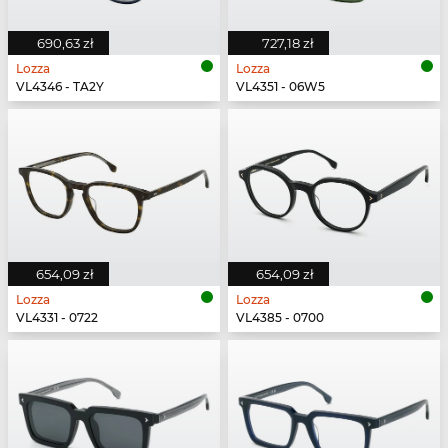
690,63 zł
727,18 zł
Lozza
Lozza
VL4346 - TA2Y
VL4351 - 06W5
654,09 zł
654,09 zł
Lozza
Lozza
VL4331 - 0722
VL4385 - 0700