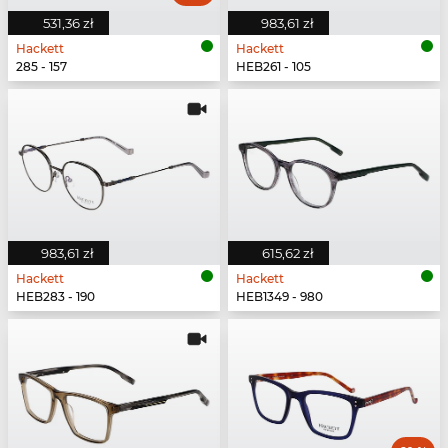
531,36 zł
983,61 zł
Hackett
Hackett
285 - 157
HEB261 - 105
983,61 zł
615,62 zł
Hackett
Hackett
HEB283 - 190
HEB1349 - 980