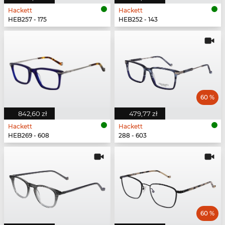
Hackett
Hackett
HEB257 - 175
HEB252 - 143
60 %
842,60 zł
479,77 zł
Hackett
Hackett
HEB269 - 608
288 - 603
60 %