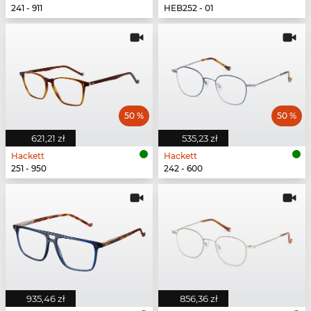
241 - 911
HEB252 - 01
50 %
50 %
621,21 zł
535,23 zł
Hackett
Hackett
251 - 950
242 - 600
935,46 zł
856,36 zł