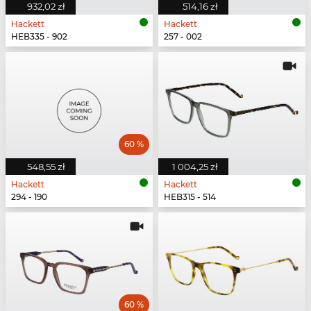
932,02 zł
514,16 zł
Hackett
Hackett
HEB335 - 902
257 - 002
60 %
548,55 zł
1 004,25 zł
Hackett
Hackett
294 - 190
HEB315 - 514
60 %