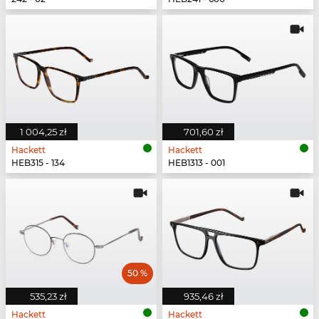
1 004,25 zł
701,60 zł
Hackett
Hackett
HEB315 - 134
HEB1313 - 001
50 %
535,23 zł
935,46 zł
Hackett
Hackett