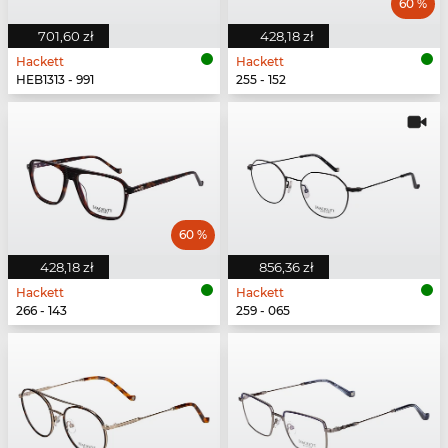
60 %
701,60 zł
428,18 zł
Hackett
Hackett
HEB1313 - 991
255 - 152
60 %
428,18 zł
856,36 zł
Hackett
Hackett
266 - 143
259 - 065