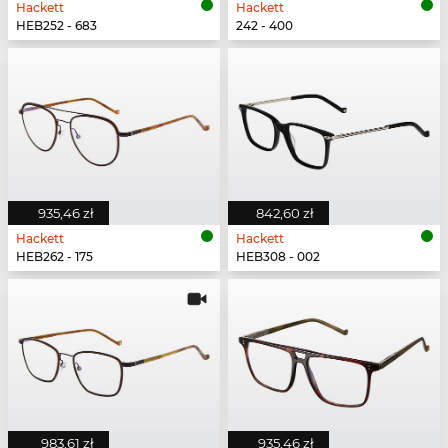
Hackett
Hackett
HEB252 - 683
242 - 400
935,46 zł
842,60 zł
Hackett
Hackett
HEB262 - 175
HEB308 - 002
983,61 zł
935,46 zł