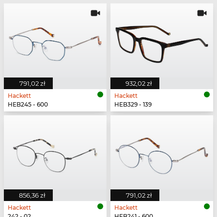
791,02 zł
932,02 zł
Hackett
Hackett
HEB245 - 600
HEB329 - 139
856,36 zł
791,02 zł
Hackett
Hackett
242 - 02
HEB241 - 600