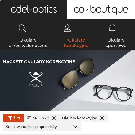
0
Okulary
Okulary
Okulary
przeciwsłoneczne
korekcyjne
sportowe
HACKETT OKULARY KOREKCYJNE
filtr
728
Okulary korekcyjne
56