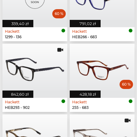
60 %
359,40 zł
791,02 zł
Hackett
Hackett
1299 - 136
HEB266 - 683
60 %
842,60 zł
428,18 zł
Hackett
Hackett
HEB293 - 902
255 - 683