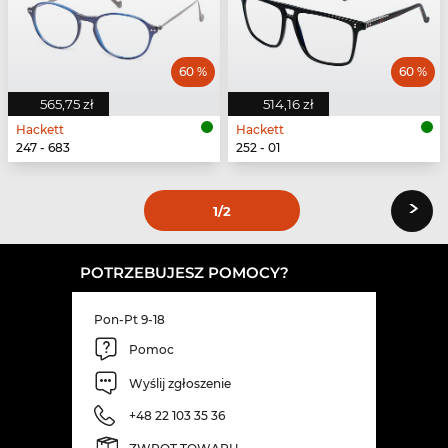
60 %
60 %
565,75 zł
514,16 zł
Hackett
Hackett
247 - 683
252 - 01
›
1
/2
POTRZEBUJESZ POMOCY?
Pon-Pt 9-18
Pomoc
Wyślij zgłoszenie
+48 22 103 35 36