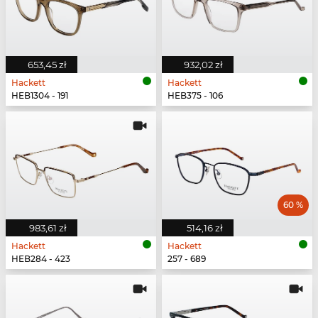
653,45 zł
932,02 zł
Hackett
Hackett
HEB1304 - 191
HEB375 - 106
60 %
983,61 zł
514,16 zł
Hackett
Hackett
HEB284 - 423
257 - 689