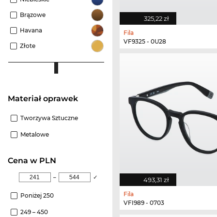
Brązowe
325,22 zł
Havana
Fila
VF9325 - 0U28
Złote
Materiał oprawek
Tworzywa Sztuczne
Metalowe
cena w PLN
–
✓
493,31 zł
Fila
Poniżej 250
VFI989 - 0703
249 – 450