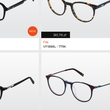
361,76 zł
Fila
VFI888L - 779K