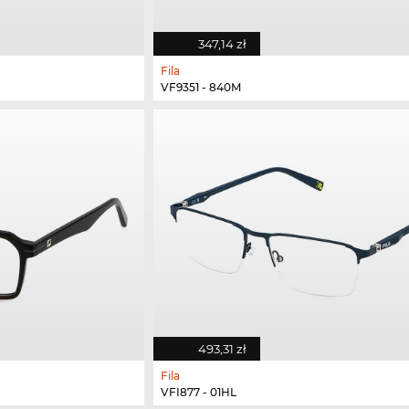
347,14 zł
Fila
VF9351 - 840M
493,31 zł
Fila
VFI877 - 01HL