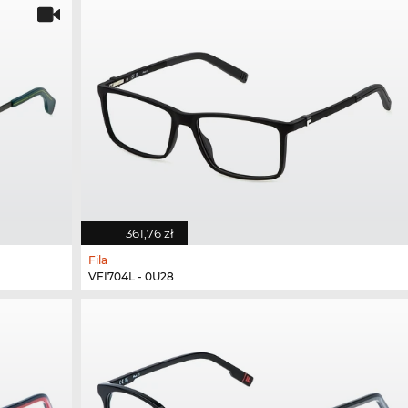
361,76 zł
Fila
VFI704L - 0U28