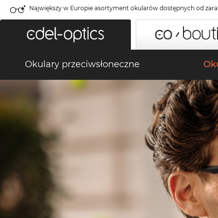
Największy w Europie asortyment okularów dostępnych od zara
Okulary przeciwsłoneczne
Oku