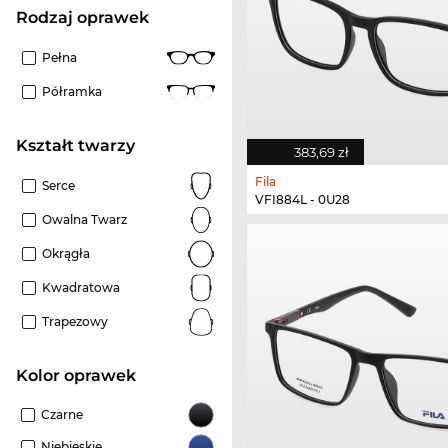
rodzaj oprawek
Pełna
Półramka
kształt twarzy
383,69 zł
Fila
Serce
VFI884L - 0U28
Owalna Twarz
Okrągła
Kwadratowa
Trapezowy
kolor oprawek
Czarne
Niebieskie