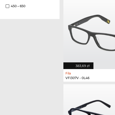
450 – 650
383,69 zł
Fila
VFI307V - 0L46