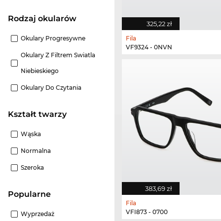
Rodzaj okularów
325,22 zł
Okulary Progresywne
Fila
VF9324 - 0NVN
Okulary Z Filtrem Swiatla
Niebieskiego
Okulary Do Czytania
Kształt twarzy
Wąska
Normalna
Szeroka
383,69 zł
Popularne
Fila
VFI873 - 0700
Wyprzedaż