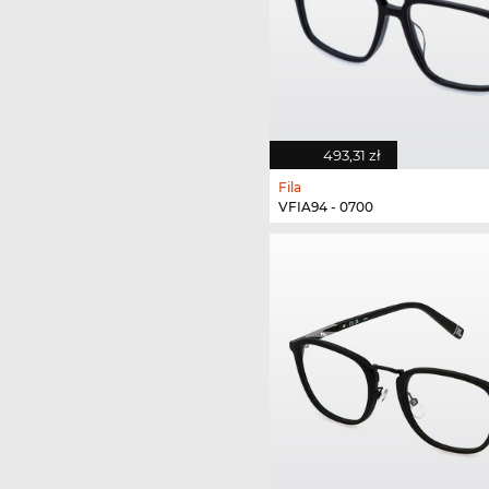
493,31 zł
Fila
VFIA94 - 0700