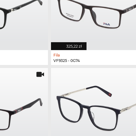
325,22 zł
Fila
VF9325 - 0G74