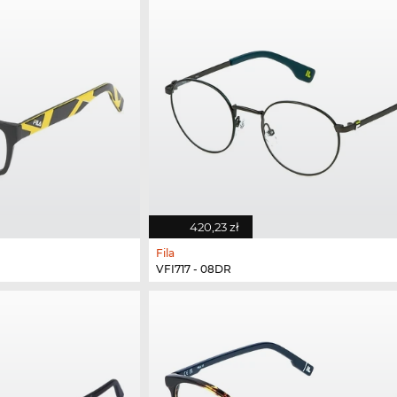
420,23 zł
Fila
VFI717 - 08DR