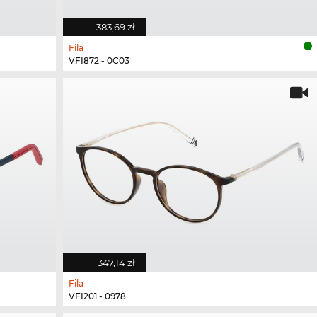
383,69 zł
Fila
VFI872 - 0C03
347,14 zł
Fila
VFI201 - 0978