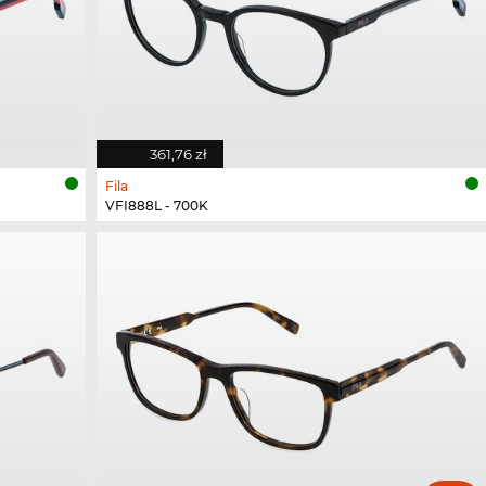
361,76 zł
Fila
VFI888L - 700K