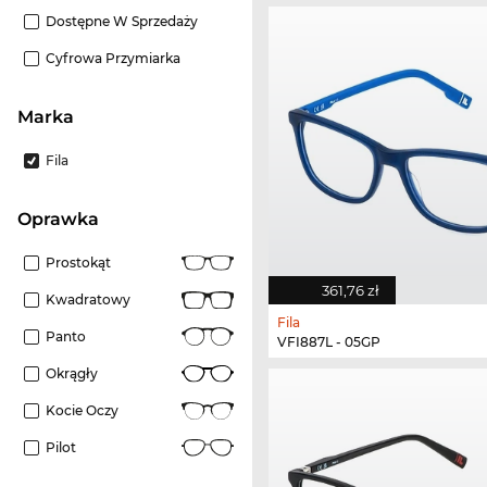
Dostępne W Sprzedaży
Cyfrowa Przymiarka
Marka
Fila
oprawka
Prostokąt
361,76 zł
Kwadratowy
Fila
Panto
VFI887L - 05GP
Okrągły
Kocie Oczy
Pilot