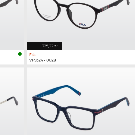
325,22 zł
Fila
VF9324 - 0U28