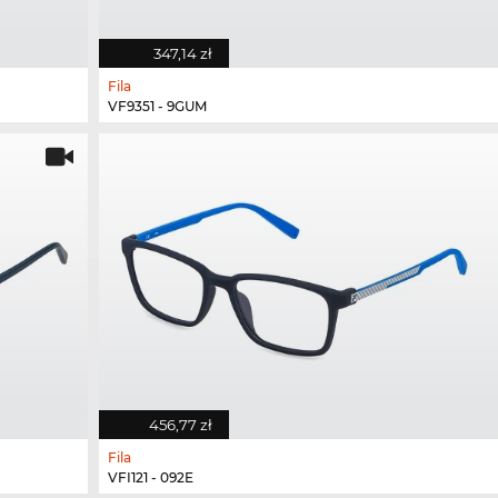
347,14 zł
Fila
VF9351 - 9GUM
456,77 zł
Fila
VFI121 - 092E