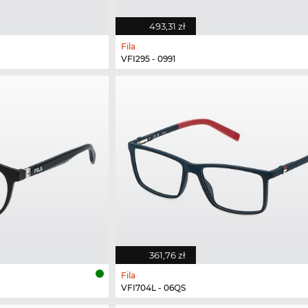
493,31 zł
Fila
VFI295 - 0991
361,76 zł
Fila
VFI704L - 06QS