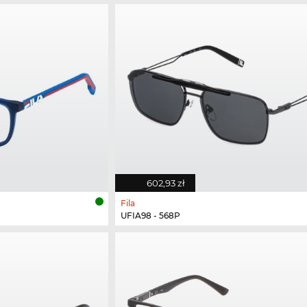
602,93 zł
Fila
UFIA98 - 568P