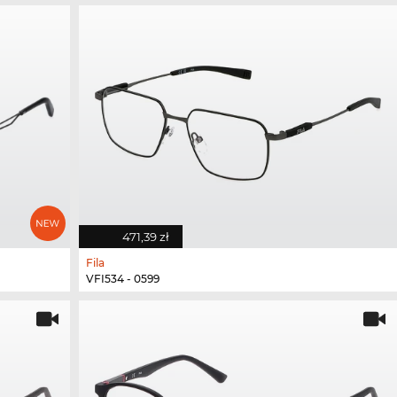
471,39 zł
Fila
VFI534 - 0599